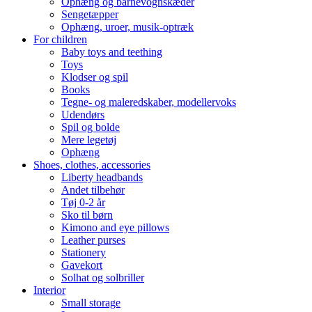
Ophæng og barnevognskæder
Sengetæpper
Ophæng, uroer, musik-optræk
For children
Baby toys and teething
Toys
Klodser og spil
Books
Tegne- og maleredskaber, modellervoks
Udendørs
Spil og bolde
Mere legetøj
Ophæng
Shoes, clothes, accessories
Liberty headbands
Andet tilbehør
Tøj 0-2 år
Sko til børn
Kimono and eye pillows
Leather purses
Stationery
Gavekort
Solhat og solbriller
Interior
Small storage