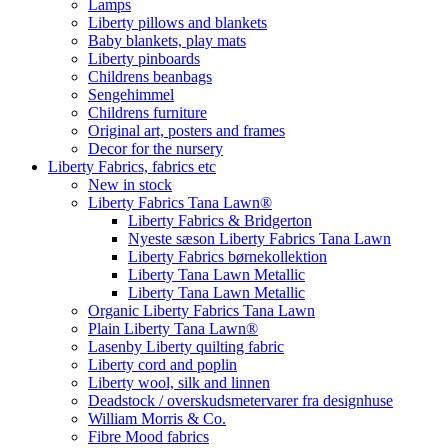
Lamps
Liberty pillows and blankets
Baby blankets, play mats
Liberty pinboards
Childrens beanbags
Sengehimmel
Childrens furniture
Original art, posters and frames
Decor for the nursery
Liberty Fabrics, fabrics etc
New in stock
Liberty Fabrics Tana Lawn®
Liberty Fabrics & Bridgerton
Nyeste sæson Liberty Fabrics Tana Lawn
Liberty Fabrics børnekollektion
Liberty Tana Lawn Metallic
Liberty Tana Lawn Metallic
Organic Liberty Fabrics Tana Lawn
Plain Liberty Tana Lawn®
Lasenby Liberty quilting fabric
Liberty cord and poplin
Liberty wool, silk and linnen
Deadstock / overskudsmetervarer fra designhuse
William Morris & Co.
Fibre Mood fabrics