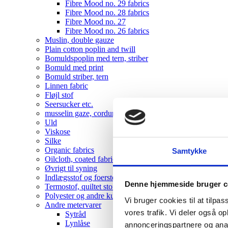
Fibre Mood no. 29 fabrics
Fibre Mood no. 28 fabrics
Fibre Mood no. 27
Fibre Mood no. 26 fabrics
Muslin, double gauze
Plain cotton poplin and twill
Bomuldspoplin med tern, striber
Bomuld med print
Bomuld striber, tern
Linnen fabric
Fløjl stof
Seersucker etc.
musselin gaze, corduroy , velvet
Uld
Viskose
Silke
Organic fabrics
Samtykke
Oilcloth, coated fabrics
Øvrigt til syning
Indlægsstof og foerstof
Denne hjemmeside bruger c
Termostof, quiltet stof
Polyester og andre kunststoffer
Vi bruger cookies til at tilpas
Andre metervarer
vores trafik. Vi deler også 
Sytråd
Lynlåse
annonceringspartnere og anal