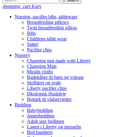

Search
shopping_cart
Kurv
Nursing, pacifier bibs, tablewaer
Breastfeeding pillows
Twin breastfeeding pillow
Bibs
Childrens table wear
Sutter
Pacifier clips
Nursery
Changing mat made with Liberty
Changing Mats
Muslin cloths
Badekåber til børn og voksne
Stofbleer og svøb
Liberty pacifier clips
Økologisk Hudpleje
Betræk til vådservietter
Bedding
Babybedding
Juniorbedding
Adult size bedlinen
Lagen i Liberty og musselin
Bed bumbers