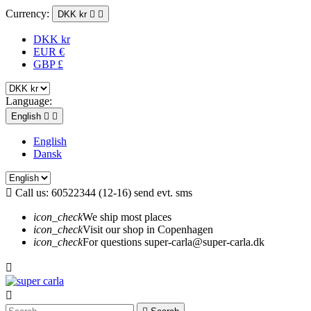
Currency:
DKK kr


DKK kr
EUR €
GBP £
Language:
English


English
Dansk

Call us:
60522344 (12-16) send evt. sms
icon_check
We ship most places
icon_check
Visit our shop in Copenhagen
icon_check
For questions super-carla@super-carla.dk

