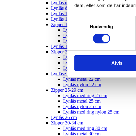
Lynlås usynlig
dem, eller som de har indsaml
Lynlås delbar
Lynlås 12 cm
Lynlås 15 cm
Samtykkevalg
Zipper 10-19 cm
Nødvendig
Lynlås med ring - 18 cm
Lynlås nylon 18 cm
Lynlås metal 22 cm
Lynlås 19 cm
Zipper 20-24 cm
Lynlås med ring 20 cm
Lynlås metal 20 cm
Afvis
Lynlås nylon 20 cm
Lynlåse 22 cm
Lynlås metal 22 cm
Lynlås nylon 22 cm
Zipper 25-29 cm
Lynlås med ring 25 cm
Lynlås metal 25 cm
Lynlås nylon 25 cm
Lynlås med ring nylon 25 cm
Lynlås 26 cm
Zipper 30-34 cm
Lynlås med ring 30 cm
Lynlås metal 30 cm