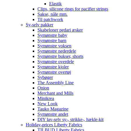
Elastik
Clips, silicone rings for pacifier strings
Sakse, nåle mm.
Til patchwork
Sy-selv pakker
Skabeloner pedari æsker
Symønstre baby
Symønstre barn
Symønstre voksen
Symønstre nederdele
Symønstre bukser, shorts
Symønstre overdele
Symønstre kjoler
Symønstre overtøj
Sybøger
The Assembly Line
Onion
Merchant and Mills
Minikrea
New Look
Tauko Magazine
Symønstre andet
DIY lav-selv sy-, strikke-, hækle-kit
Holiday-prices Liberty Fabrics
TILBUD Liberty Fabrics