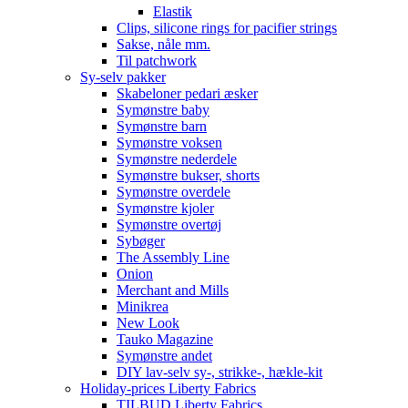
Elastik
Clips, silicone rings for pacifier strings
Sakse, nåle mm.
Til patchwork
Sy-selv pakker
Skabeloner pedari æsker
Symønstre baby
Symønstre barn
Symønstre voksen
Symønstre nederdele
Symønstre bukser, shorts
Symønstre overdele
Symønstre kjoler
Symønstre overtøj
Sybøger
The Assembly Line
Onion
Merchant and Mills
Minikrea
New Look
Tauko Magazine
Symønstre andet
DIY lav-selv sy-, strikke-, hækle-kit
Holiday-prices Liberty Fabrics
TILBUD Liberty Fabrics