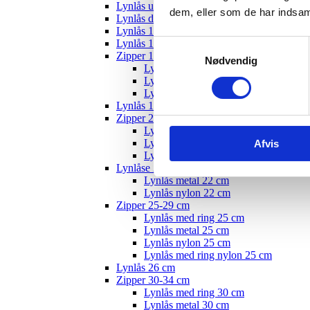
Lynlås usynlig
dem, eller som de har indsaml
Lynlås delbar
Lynlås 12 cm
Lynlås 15 cm
Samtykkevalg
Zipper 10-19 cm
Nødvendig
Lynlås med ring - 18 cm
Lynlås nylon 18 cm
Lynlås metal 22 cm
Lynlås 19 cm
Zipper 20-24 cm
Lynlås med ring 20 cm
Lynlås metal 20 cm
Afvis
Lynlås nylon 20 cm
Lynlåse 22 cm
Lynlås metal 22 cm
Lynlås nylon 22 cm
Zipper 25-29 cm
Lynlås med ring 25 cm
Lynlås metal 25 cm
Lynlås nylon 25 cm
Lynlås med ring nylon 25 cm
Lynlås 26 cm
Zipper 30-34 cm
Lynlås med ring 30 cm
Lynlås metal 30 cm