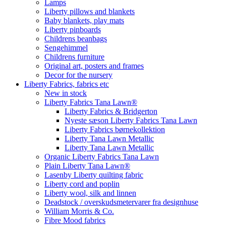
Lamps
Liberty pillows and blankets
Baby blankets, play mats
Liberty pinboards
Childrens beanbags
Sengehimmel
Childrens furniture
Original art, posters and frames
Decor for the nursery
Liberty Fabrics, fabrics etc
New in stock
Liberty Fabrics Tana Lawn®
Liberty Fabrics & Bridgerton
Nyeste sæson Liberty Fabrics Tana Lawn
Liberty Fabrics børnekollektion
Liberty Tana Lawn Metallic
Liberty Tana Lawn Metallic
Organic Liberty Fabrics Tana Lawn
Plain Liberty Tana Lawn®
Lasenby Liberty quilting fabric
Liberty cord and poplin
Liberty wool, silk and linnen
Deadstock / overskudsmetervarer fra designhuse
William Morris & Co.
Fibre Mood fabrics