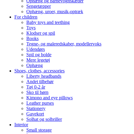
Ophæng og barnevognskæder
Sengetæpper
Ophæng, uroer, musik-optræk
For children
Baby toys and teething
Toys
Klodser og spil
Books
Tegne- og maleredskaber, modellervoks
Udendørs
Spil og bolde
Mere legetøj
Ophæng
Shoes, clothes, accessories
Liberty headbands
Andet tilbehør
Tøj 0-2 år
Sko til børn
Kimono and eye pillows
Leather purses
Stationery
Gavekort
Solhat og solbriller
Interior
Small storage