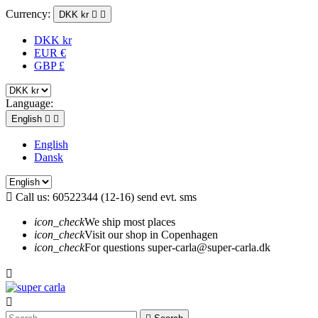
Currency:
DKK kr


DKK kr
EUR €
GBP £
Language:
English


English
Dansk

Call us:
60522344 (12-16) send evt. sms
icon_check
We ship most places
icon_check
Visit our shop in Copenhagen
icon_check
For questions super-carla@super-carla.dk

