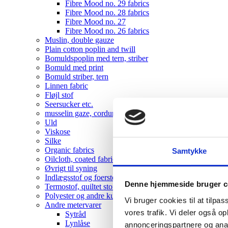
Fibre Mood no. 29 fabrics
Fibre Mood no. 28 fabrics
Fibre Mood no. 27
Fibre Mood no. 26 fabrics
Muslin, double gauze
Plain cotton poplin and twill
Bomuldspoplin med tern, striber
Bomuld med print
Bomuld striber, tern
Linnen fabric
Fløjl stof
Seersucker etc.
musselin gaze, corduroy , velvet
Uld
Viskose
Silke
Organic fabrics
Samtykke
Oilcloth, coated fabrics
Øvrigt til syning
Indlægsstof og foerstof
Denne hjemmeside bruger c
Termostof, quiltet stof
Polyester og andre kunststoffer
Vi bruger cookies til at tilpas
Andre metervarer
vores trafik. Vi deler også 
Sytråd
Lynlåse
annonceringspartnere og anal