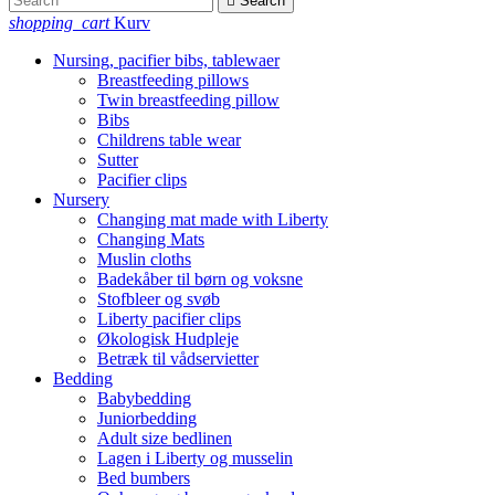

Search
shopping_cart
Kurv
Nursing, pacifier bibs, tablewaer
Breastfeeding pillows
Twin breastfeeding pillow
Bibs
Childrens table wear
Sutter
Pacifier clips
Nursery
Changing mat made with Liberty
Changing Mats
Muslin cloths
Badekåber til børn og voksne
Stofbleer og svøb
Liberty pacifier clips
Økologisk Hudpleje
Betræk til vådservietter
Bedding
Babybedding
Juniorbedding
Adult size bedlinen
Lagen i Liberty og musselin
Bed bumbers