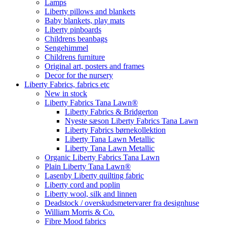
Lamps
Liberty pillows and blankets
Baby blankets, play mats
Liberty pinboards
Childrens beanbags
Sengehimmel
Childrens furniture
Original art, posters and frames
Decor for the nursery
Liberty Fabrics, fabrics etc
New in stock
Liberty Fabrics Tana Lawn®
Liberty Fabrics & Bridgerton
Nyeste sæson Liberty Fabrics Tana Lawn
Liberty Fabrics børnekollektion
Liberty Tana Lawn Metallic
Liberty Tana Lawn Metallic
Organic Liberty Fabrics Tana Lawn
Plain Liberty Tana Lawn®
Lasenby Liberty quilting fabric
Liberty cord and poplin
Liberty wool, silk and linnen
Deadstock / overskudsmetervarer fra designhuse
William Morris & Co.
Fibre Mood fabrics