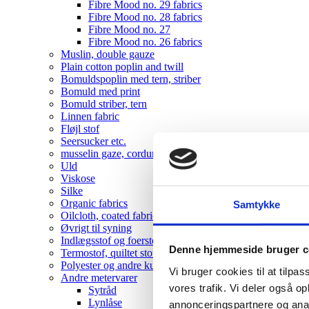
Fibre Mood no. 29 fabrics
Fibre Mood no. 28 fabrics
Fibre Mood no. 27
Fibre Mood no. 26 fabrics
Muslin, double gauze
Plain cotton poplin and twill
Bomuldspoplin med tern, striber
Bomuld med print
Bomuld striber, tern
Linnen fabric
Fløjl stof
Seersucker etc.
musselin gaze, corduroy , velvet
Uld
Viskose
Silke
Organic fabrics
Samtykke
Oilcloth, coated fabrics
Øvrigt til syning
Indlægsstof og foerstof
Denne hjemmeside bruger c
Termostof, quiltet stof
Polyester og andre kunststoffer
Vi bruger cookies til at tilpas
Andre metervarer
vores trafik. Vi deler også 
Sytråd
Lynlåse
annonceringspartnere og anal