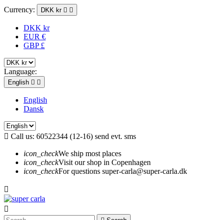
Currency:
DKK kr


DKK kr
EUR €
GBP £
Language:
English


English
Dansk

Call us:
60522344 (12-16) send evt. sms
icon_check
We ship most places
icon_check
Visit our shop in Copenhagen
icon_check
For questions super-carla@super-carla.dk

