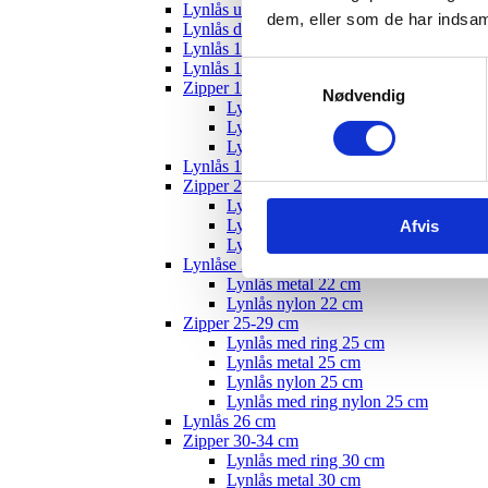
Lynlås usynlig
dem, eller som de har indsaml
Lynlås delbar
Lynlås 12 cm
Lynlås 15 cm
Samtykkevalg
Zipper 10-19 cm
Nødvendig
Lynlås med ring - 18 cm
Lynlås nylon 18 cm
Lynlås metal 22 cm
Lynlås 19 cm
Zipper 20-24 cm
Lynlås med ring 20 cm
Lynlås metal 20 cm
Afvis
Lynlås nylon 20 cm
Lynlåse 22 cm
Lynlås metal 22 cm
Lynlås nylon 22 cm
Zipper 25-29 cm
Lynlås med ring 25 cm
Lynlås metal 25 cm
Lynlås nylon 25 cm
Lynlås med ring nylon 25 cm
Lynlås 26 cm
Zipper 30-34 cm
Lynlås med ring 30 cm
Lynlås metal 30 cm