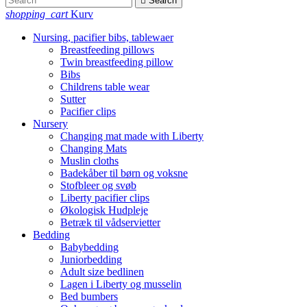

Search
shopping_cart
Kurv
Nursing, pacifier bibs, tablewaer
Breastfeeding pillows
Twin breastfeeding pillow
Bibs
Childrens table wear
Sutter
Pacifier clips
Nursery
Changing mat made with Liberty
Changing Mats
Muslin cloths
Badekåber til børn og voksne
Stofbleer og svøb
Liberty pacifier clips
Økologisk Hudpleje
Betræk til vådservietter
Bedding
Babybedding
Juniorbedding
Adult size bedlinen
Lagen i Liberty og musselin
Bed bumbers