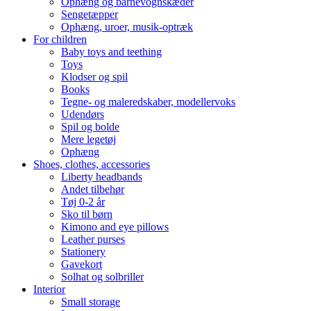
Ophæng og barnevognskæder
Sengetæpper
Ophæng, uroer, musik-optræk
For children
Baby toys and teething
Toys
Klodser og spil
Books
Tegne- og maleredskaber, modellervoks
Udendørs
Spil og bolde
Mere legetøj
Ophæng
Shoes, clothes, accessories
Liberty headbands
Andet tilbehør
Tøj 0-2 år
Sko til børn
Kimono and eye pillows
Leather purses
Stationery
Gavekort
Solhat og solbriller
Interior
Small storage