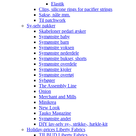
Elastik
Clips, silicone rings for pacifier strings
Sakse, nåle mm.
Til patchwork
Sy-selv pakker
Skabeloner pedari æsker
Symønstre baby
Symønstre barn
Symønstre voksen
Symønstre nederdele
Symønstre bukser, shorts
Symønstre overdele
Symønstre kjoler
Symønstre overtøj
Sybøger
The Assembly Line
Onion
Merchant and Mills
Minikrea
New Look
Tauko Magazine
Symønstre andet
DIY lav-selv sy-, strikke-, hækle-kit
Holiday-prices Liberty Fabrics
TILBUD Liberty Fabrics