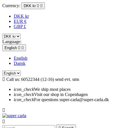
Currency:
DKK kr


DKK kr
EUR €
GBP £
Language:
English


English
Dansk

Call us:
60522344 (12-16) send evt. sms
icon_check
We ship most places
icon_check
Visit our shop in Copenhagen
icon_check
For questions super-carla@super-carla.dk

