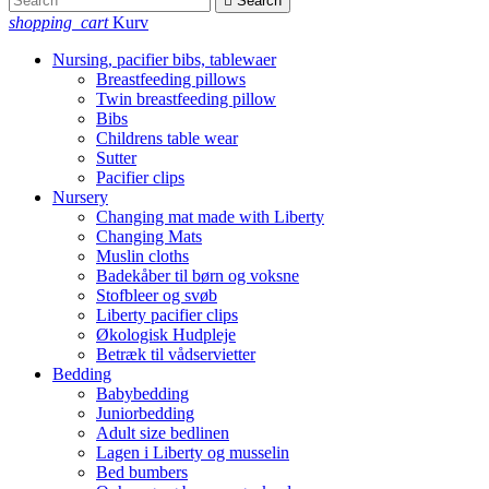

Search
shopping_cart
Kurv
Nursing, pacifier bibs, tablewaer
Breastfeeding pillows
Twin breastfeeding pillow
Bibs
Childrens table wear
Sutter
Pacifier clips
Nursery
Changing mat made with Liberty
Changing Mats
Muslin cloths
Badekåber til børn og voksne
Stofbleer og svøb
Liberty pacifier clips
Økologisk Hudpleje
Betræk til vådservietter
Bedding
Babybedding
Juniorbedding
Adult size bedlinen
Lagen i Liberty og musselin
Bed bumbers