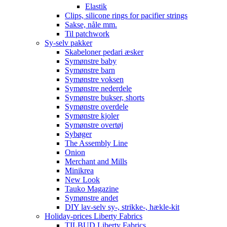
Elastik
Clips, silicone rings for pacifier strings
Sakse, nåle mm.
Til patchwork
Sy-selv pakker
Skabeloner pedari æsker
Symønstre baby
Symønstre barn
Symønstre voksen
Symønstre nederdele
Symønstre bukser, shorts
Symønstre overdele
Symønstre kjoler
Symønstre overtøj
Sybøger
The Assembly Line
Onion
Merchant and Mills
Minikrea
New Look
Tauko Magazine
Symønstre andet
DIY lav-selv sy-, strikke-, hækle-kit
Holiday-prices Liberty Fabrics
TILBUD Liberty Fabrics