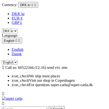
Currency:
DKK kr


DKK kr
EUR €
GBP £
Language:
English


English
Dansk

Call us:
60522344 (12-16) send evt. sms
icon_check
We ship most places
icon_check
Visit our shop in Copenhagen
icon_check
For questions super-carla@super-carla.dk

