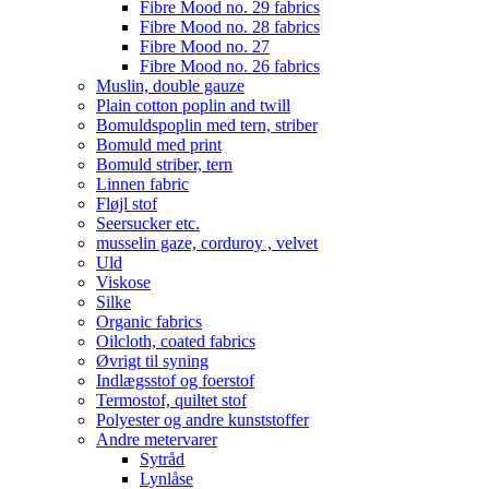
Fibre Mood no. 29 fabrics
Fibre Mood no. 28 fabrics
Fibre Mood no. 27
Fibre Mood no. 26 fabrics
Muslin, double gauze
Plain cotton poplin and twill
Bomuldspoplin med tern, striber
Bomuld med print
Bomuld striber, tern
Linnen fabric
Fløjl stof
Seersucker etc.
musselin gaze, corduroy , velvet
Uld
Viskose
Silke
Organic fabrics
Oilcloth, coated fabrics
Øvrigt til syning
Indlægsstof og foerstof
Termostof, quiltet stof
Polyester og andre kunststoffer
Andre metervarer
Sytråd
Lynlåse