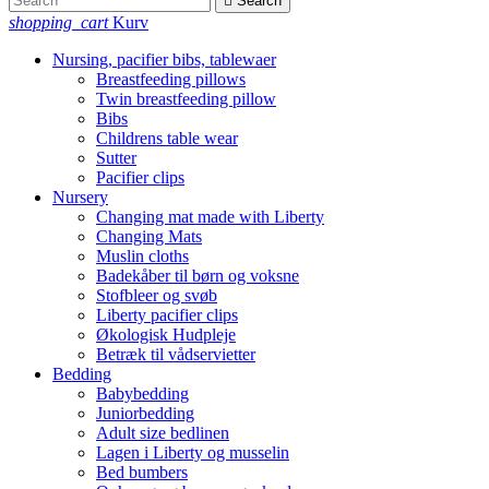

Search
shopping_cart
Kurv
Nursing, pacifier bibs, tablewaer
Breastfeeding pillows
Twin breastfeeding pillow
Bibs
Childrens table wear
Sutter
Pacifier clips
Nursery
Changing mat made with Liberty
Changing Mats
Muslin cloths
Badekåber til børn og voksne
Stofbleer og svøb
Liberty pacifier clips
Økologisk Hudpleje
Betræk til vådservietter
Bedding
Babybedding
Juniorbedding
Adult size bedlinen
Lagen i Liberty og musselin
Bed bumbers