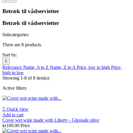
Betræk til vådservietter
Betræk til vådservietter
Subcategories
There are 8 products.
Sort by:

Relevance
Name, A to Z
Name, Z to A
Price, low to high
Price,
high to low
Showing 1-8 of 8 item(s)
Active filters

Quick view
Add to cart
Cover wet wipe made with Liberty - Glenjade olive
kr169.00
Price