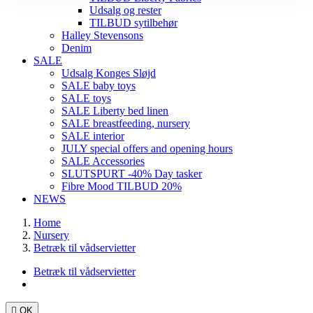
Udsalg og rester
TILBUD sytilbehør
Halley Stevensons
Denim
SALE
Udsalg Konges Sløjd
SALE baby toys
SALE toys
SALE Liberty bed linen
SALE breastfeeding, nursery
SALE interior
JULY special offers and opening hours
SALE Accessories
SLUTSPURT -40% Day tasker
Fibre Mood TILBUD 20%
NEWS
Home
Nursery
Betræk til vådservietter
Betræk til vådservietter

OK