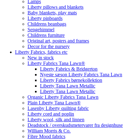
Lamps
Liberty pillows and blankets
Baby blankets, play mats
Liberty pinboards
Childrens beanbags
Sengehimmel
Childrens furniture
Original art, posters and frames
Decor for the nursery
Liberty Fabrics, fabrics etc
New in stock
Liberty Fabrics Tana Lawn®
Liberty Fabrics & Bridgerton
Nyeste sæson Liberty Fabrics Tana Lawn
Liberty Fabrics børnekollektion
Liberty Tana Lawn Metallic
Liberty Tana Lawn Metallic
Organic Liberty Fabrics Tana Lawn
Plain Liberty Tana Lawn®
Lasenby Liberty quilting fabric
Liberty cord and poplin
Liberty wool, silk and linnen
Deadstock / overskudsmetervarer fra designhuse
William Morris & Co.
Fibre Mood fabrics