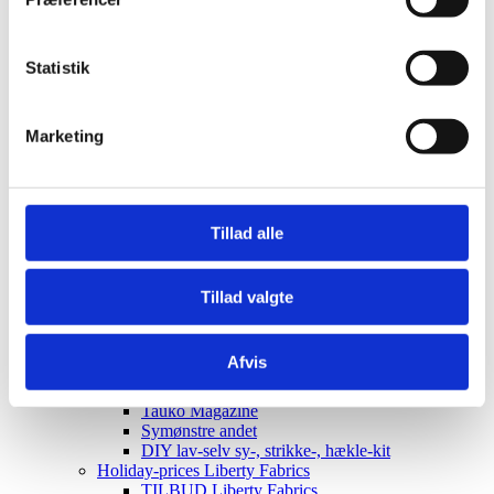
Elastik
Clips, silicone rings for pacifier strings
Sakse, nåle mm.
Statistik
Til patchwork
Sy-selv pakker
Skabeloner pedari æsker
Symønstre baby
Marketing
Symønstre barn
Symønstre voksen
Symønstre nederdele
Symønstre bukser, shorts
Symønstre overdele
Tillad alle
Symønstre kjoler
Symønstre overtøj
Sybøger
Tillad valgte
The Assembly Line
Onion
Merchant and Mills
Afvis
Minikrea
New Look
Tauko Magazine
Symønstre andet
DIY lav-selv sy-, strikke-, hækle-kit
Holiday-prices Liberty Fabrics
TILBUD Liberty Fabrics