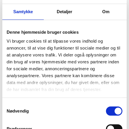
Lynlås nylon 30 cm
Lynlås 32 cm
Samtykke
Detaljer
Om
Zipper 35-39 cm
Lynlås med ring 35 cm
Lynlås nylon 35 cm
Lynlås 37 cm
Denne hjemmeside bruger cookies
Zipper 40-44 cm
Lynlås med ring 40 cm
Vi bruger cookies til at tilpasse vores indhold og
Lynlås nylon 40 cm
annoncer, til at vise dig funktioner til sociale medier og til
Lynlås metal 40 cm
at analysere vores trafik. Vi deler også oplysninger om
Zipper 45-49 cm
Lynlås med ring 45 cm
din brug af vores hjemmeside med vores partnere inden
Lynlås nylon 45 cm
for sociale medier, annonceringspartnere og
Lynlås 47 cm
analysepartnere. Vores partnere kan kombinere disse
Lynlåse 50 cm
Lynlåse 55 cm
data med andre oplysninger, du har givet dem, eller som
Lynlåse 60 cm
de har indsamlet fra din brug af deres tjenester.
Lynlåse 70-100 cm
Lynlås 100 cm
Lynlås 15 cm
Samtykkevalg
Zipper, buttons, snaps
Nødvendig
Bias tape
Bånd - skråbånd / kantbånd
Broderet bånd
Præferencer