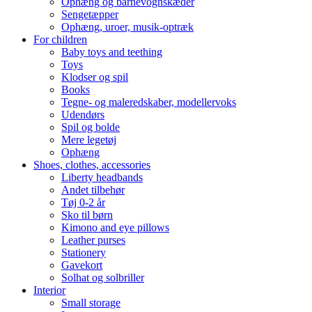
Ophæng og barnevognskæder
Sengetæpper
Ophæng, uroer, musik-optræk
For children
Baby toys and teething
Toys
Klodser og spil
Books
Tegne- og maleredskaber, modellervoks
Udendørs
Spil og bolde
Mere legetøj
Ophæng
Shoes, clothes, accessories
Liberty headbands
Andet tilbehør
Tøj 0-2 år
Sko til børn
Kimono and eye pillows
Leather purses
Stationery
Gavekort
Solhat og solbriller
Interior
Small storage