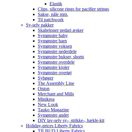
Elastik
Clips, silicone rings for pacifier strings
Sakse, nåle mm.
Til patchwork
Sy-selv pakker
Skabeloner pedari æsker
Symønstre baby
Symønstre barn
Symønstre voksen
Symønstre nederdele
Symønstre bukser, shorts
Symønstre overdele
Symønstre kjoler
Symønstre overtøj
Sybøger
The Assembly Line
Onion
Merchant and Mills
Minikrea
New Look
Tauko Magazine
Symønstre andet
DIY lav-selv sy-, strikke-, hækle-kit
Holiday-prices Liberty Fabrics
TILBUD Liberty Fabrics