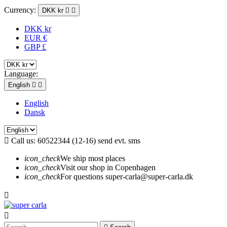
Currency:
DKK kr


DKK kr
EUR €
GBP £
Language:
English


English
Dansk

Call us:
60522344 (12-16) send evt. sms
icon_check
We ship most places
icon_check
Visit our shop in Copenhagen
icon_check
For questions super-carla@super-carla.dk

