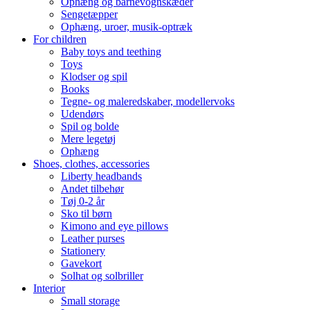
Ophæng og barnevognskæder
Sengetæpper
Ophæng, uroer, musik-optræk
For children
Baby toys and teething
Toys
Klodser og spil
Books
Tegne- og maleredskaber, modellervoks
Udendørs
Spil og bolde
Mere legetøj
Ophæng
Shoes, clothes, accessories
Liberty headbands
Andet tilbehør
Tøj 0-2 år
Sko til børn
Kimono and eye pillows
Leather purses
Stationery
Gavekort
Solhat og solbriller
Interior
Small storage