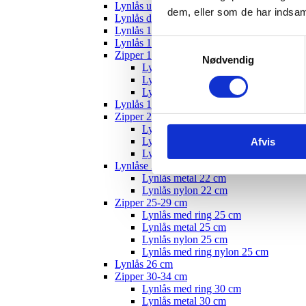
Lynlås usynlig
dem, eller som de har indsaml
Lynlås delbar
Lynlås 12 cm
Lynlås 15 cm
Samtykkevalg
Zipper 10-19 cm
Nødvendig
Lynlås med ring - 18 cm
Lynlås nylon 18 cm
Lynlås metal 22 cm
Lynlås 19 cm
Zipper 20-24 cm
Lynlås med ring 20 cm
Lynlås metal 20 cm
Afvis
Lynlås nylon 20 cm
Lynlåse 22 cm
Lynlås metal 22 cm
Lynlås nylon 22 cm
Zipper 25-29 cm
Lynlås med ring 25 cm
Lynlås metal 25 cm
Lynlås nylon 25 cm
Lynlås med ring nylon 25 cm
Lynlås 26 cm
Zipper 30-34 cm
Lynlås med ring 30 cm
Lynlås metal 30 cm