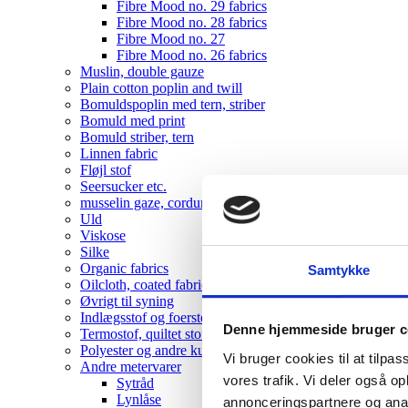
Fibre Mood no. 29 fabrics
Fibre Mood no. 28 fabrics
Fibre Mood no. 27
Fibre Mood no. 26 fabrics
Muslin, double gauze
Plain cotton poplin and twill
Bomuldspoplin med tern, striber
Bomuld med print
Bomuld striber, tern
Linnen fabric
Fløjl stof
Seersucker etc.
musselin gaze, corduroy , velvet
Uld
Viskose
Silke
Organic fabrics
Samtykke
Oilcloth, coated fabrics
Øvrigt til syning
Indlægsstof og foerstof
Denne hjemmeside bruger c
Termostof, quiltet stof
Polyester og andre kunststoffer
Vi bruger cookies til at tilpas
Andre metervarer
vores trafik. Vi deler også 
Sytråd
Lynlåse
annonceringspartnere og anal