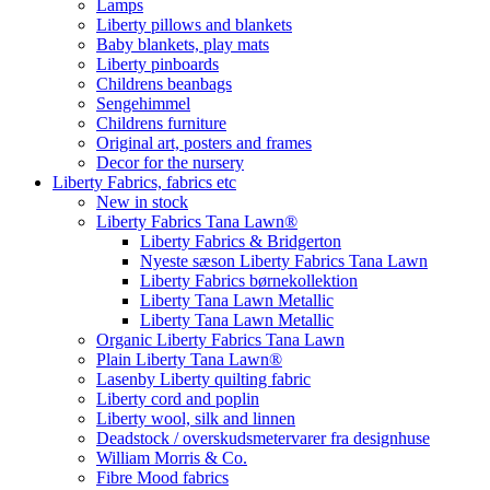
Lamps
Liberty pillows and blankets
Baby blankets, play mats
Liberty pinboards
Childrens beanbags
Sengehimmel
Childrens furniture
Original art, posters and frames
Decor for the nursery
Liberty Fabrics, fabrics etc
New in stock
Liberty Fabrics Tana Lawn®
Liberty Fabrics & Bridgerton
Nyeste sæson Liberty Fabrics Tana Lawn
Liberty Fabrics børnekollektion
Liberty Tana Lawn Metallic
Liberty Tana Lawn Metallic
Organic Liberty Fabrics Tana Lawn
Plain Liberty Tana Lawn®
Lasenby Liberty quilting fabric
Liberty cord and poplin
Liberty wool, silk and linnen
Deadstock / overskudsmetervarer fra designhuse
William Morris & Co.
Fibre Mood fabrics