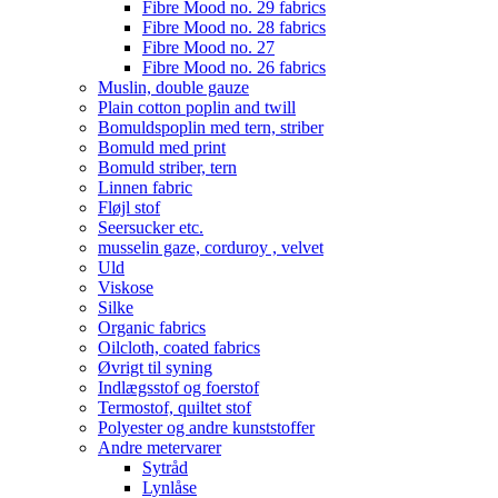
Fibre Mood no. 29 fabrics
Fibre Mood no. 28 fabrics
Fibre Mood no. 27
Fibre Mood no. 26 fabrics
Muslin, double gauze
Plain cotton poplin and twill
Bomuldspoplin med tern, striber
Bomuld med print
Bomuld striber, tern
Linnen fabric
Fløjl stof
Seersucker etc.
musselin gaze, corduroy , velvet
Uld
Viskose
Silke
Organic fabrics
Oilcloth, coated fabrics
Øvrigt til syning
Indlægsstof og foerstof
Termostof, quiltet stof
Polyester og andre kunststoffer
Andre metervarer
Sytråd
Lynlåse