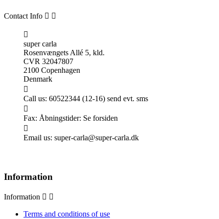
Contact Info



super carla
Rosenvængets Allé 5, kld.
CVR 32047807
2100 Copenhagen
Denmark

Call us:
60522344 (12-16) send evt. sms

Fax:
Åbningstider: Se forsiden

Email us:
super-carla@super-carla.dk
Information
Information


Terms and conditions of use