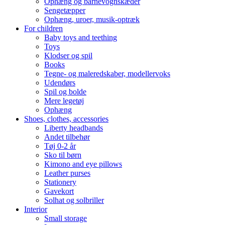
Ophæng og barnevognskæder
Sengetæpper
Ophæng, uroer, musik-optræk
For children
Baby toys and teething
Toys
Klodser og spil
Books
Tegne- og maleredskaber, modellervoks
Udendørs
Spil og bolde
Mere legetøj
Ophæng
Shoes, clothes, accessories
Liberty headbands
Andet tilbehør
Tøj 0-2 år
Sko til børn
Kimono and eye pillows
Leather purses
Stationery
Gavekort
Solhat og solbriller
Interior
Small storage