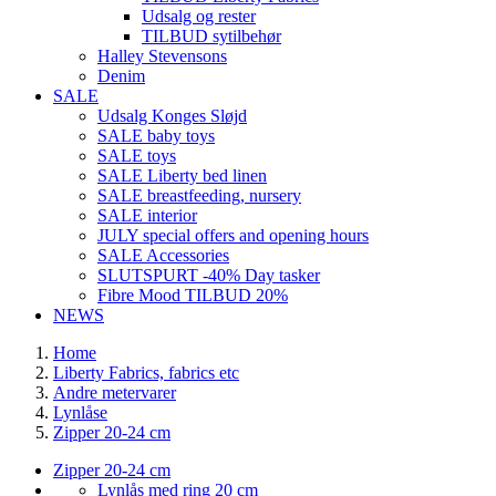
Udsalg og rester
TILBUD sytilbehør
Halley Stevensons
Denim
SALE
Udsalg Konges Sløjd
SALE baby toys
SALE toys
SALE Liberty bed linen
SALE breastfeeding, nursery
SALE interior
JULY special offers and opening hours
SALE Accessories
SLUTSPURT -40% Day tasker
Fibre Mood TILBUD 20%
NEWS
Home
Liberty Fabrics, fabrics etc
Andre metervarer
Lynlåse
Zipper 20-24 cm
Zipper 20-24 cm
Lynlås med ring 20 cm