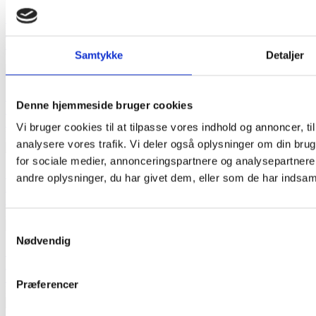

Quick view
Add to cart
Zipper closed-end - royal blue 20 cm
Samtykke
Detaljer
kr15.00 pr. stk.
Price

Quick view
Denne hjemmeside bruger cookies
Add to cart
Zipper closed-end - light blue 20 cm
Vi bruger cookies til at tilpasse vores indhold og annoncer, til 
kr15.00 pr. stk.
Price
analysere vores trafik. Vi deler også oplysninger om din br
for sociale medier, annonceringspartnere og analysepartner

Quick view
andre oplysninger, du har givet dem, eller som de har indsamle
Add to cart
Zipper closed-end - purple 20 cm
kr15.00 pr. stk.
Price
Samtykkevalg
Nødvendig

Quick view
Add to cart
Zipper closed-end - vater melon red 20 cm
Præferencer
kr15.00 pr. stk.
Price