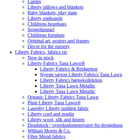
Lamps
Liberty pillows and blankets
Baby blankets, play mats
Liberty pinboards
Childrens beanbags
Sengehimmel
Childrens furniture
Original art, posters and frames
Decor for the nursery
Liberty Fabrics, fabrics etc
New in stock
Liberty Fabrics Tana Lawn®
Liberty Fabrics & Bridgerton
Nyeste sæson Liberty Fabrics Tana Lawn
Liberty Fabrics børnekollektion
Liberty Tana Lawn Metallic
Liberty Tana Lawn Metallic
Organic Liberty Fabrics Tana Lawn
Plain Liberty Tana Lawn®
Lasenby Liberty quilting fabric
Liberty cord and poplin
Liberty wool, silk and linnen
Deadstock / overskudsmetervarer fra designhuse
William Morris & Co.
Fibre Mood fabrics