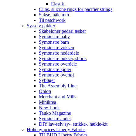
Elastik
Clips, silicone rings for pacifier strings
Sakse, nåle mm.
Til patchwork
Sy-selv pakker
Skabeloner pedari æsker
Symønstre baby
Symønstre barn
Symønstre voksen
Symønstre nederdele
Symønstre bukser, shorts
Symønstre overdele
Symønstre kjoler
Symønstre overtøj
Sybøger
The Assembly Line
Onion
Merchant and Mills
Minikrea
New Look
Tauko Magazine
Symønstre andet
DIY lav-selv sy-, strikke-, hækle-kit
Holiday-prices Liberty Fabrics
TILBUD Liberty Fabrics