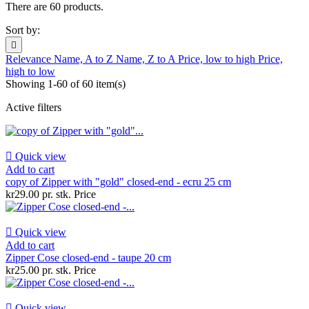
There are 60 products.
Sort by:

Relevance
Name, A to Z
Name, Z to A
Price, low to high
Price,
high to low
Showing 1-60 of 60 item(s)
Active filters

Quick view
Add to cart
copy of Zipper with "gold" closed-end - ecru 25 cm
kr29.00 pr. stk.
Price

Quick view
Add to cart
Zipper Cose closed-end - taupe 20 cm
kr25.00 pr. stk.
Price

Quick view