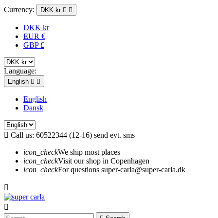
Currency:
DKK kr


DKK kr
EUR €
GBP £
Language:
English


English
Dansk

Call us:
60522344 (12-16) send evt. sms
icon_check
We ship most places
icon_check
Visit our shop in Copenhagen
icon_check
For questions super-carla@super-carla.dk

