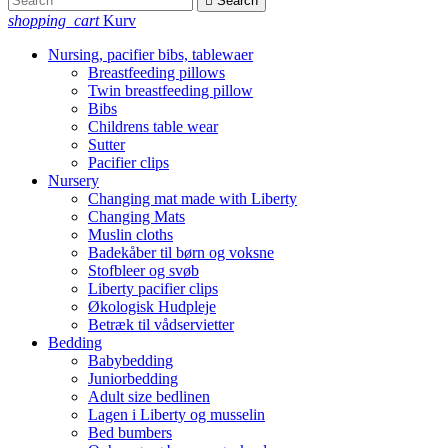

Search
shopping_cart
Kurv
Nursing, pacifier bibs, tablewaer
Breastfeeding pillows
Twin breastfeeding pillow
Bibs
Childrens table wear
Sutter
Pacifier clips
Nursery
Changing mat made with Liberty
Changing Mats
Muslin cloths
Badekåber til børn og voksne
Stofbleer og svøb
Liberty pacifier clips
Økologisk Hudpleje
Betræk til vådservietter
Bedding
Babybedding
Juniorbedding
Adult size bedlinen
Lagen i Liberty og musselin
Bed bumbers