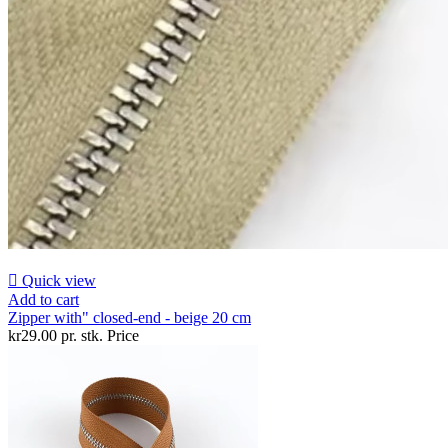

Quick view
Add to cart
Zipper with" closed-end - beige 20 cm
kr29.00 pr. stk.
Price