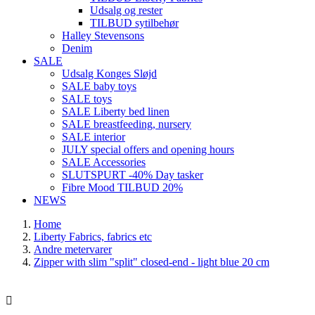
Udsalg og rester
TILBUD sytilbehør
Halley Stevensons
Denim
SALE
Udsalg Konges Sløjd
SALE baby toys
SALE toys
SALE Liberty bed linen
SALE breastfeeding, nursery
SALE interior
JULY special offers and opening hours
SALE Accessories
SLUTSPURT -40% Day tasker
Fibre Mood TILBUD 20%
NEWS
Home
Liberty Fabrics, fabrics etc
Andre metervarer
Zipper with slim "split" closed-end - light blue 20 cm
