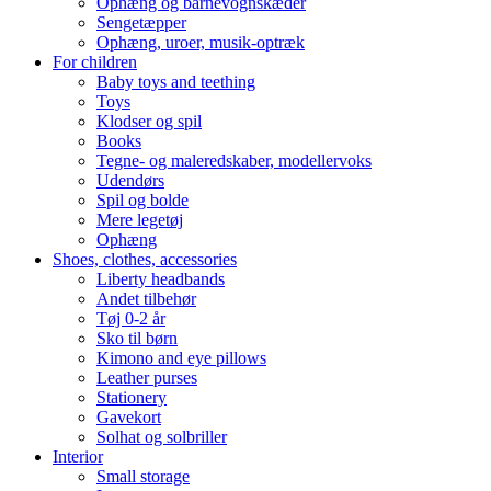
Ophæng og barnevognskæder
Sengetæpper
Ophæng, uroer, musik-optræk
For children
Baby toys and teething
Toys
Klodser og spil
Books
Tegne- og maleredskaber, modellervoks
Udendørs
Spil og bolde
Mere legetøj
Ophæng
Shoes, clothes, accessories
Liberty headbands
Andet tilbehør
Tøj 0-2 år
Sko til børn
Kimono and eye pillows
Leather purses
Stationery
Gavekort
Solhat og solbriller
Interior
Small storage