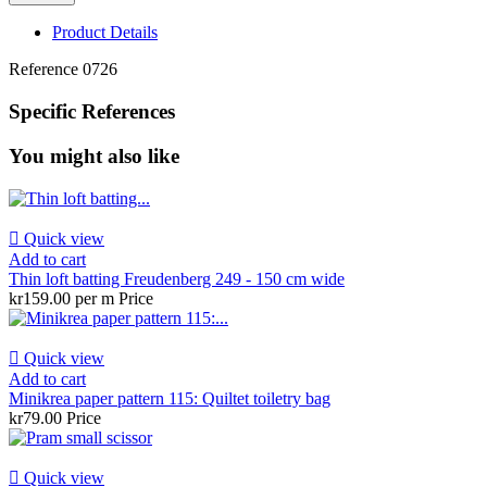
Product Details
Reference
0726
Specific References
You might also like

Quick view
Add to cart
Thin loft batting Freudenberg 249 - 150 cm wide
kr159.00 per m
Price

Quick view
Add to cart
Minikrea paper pattern 115: Quiltet toiletry bag
kr79.00
Price

Quick view