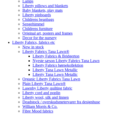
Lamps
Liberty pillows and blankets
Baby blankets, play mats
Liberty pinboards
Childrens beanbags
Sengehimmel
Childrens furniture
Original art, posters and frames
Decor for the nursery
Liberty Fabrics, fabrics etc
New in stock
Liberty Fabrics Tana Lawn®
Liberty Fabrics & Bridgerton
Nyeste sæson Liberty Fabrics Tana Lawn
Liberty Fabrics børnekollektion
Liberty Tana Lawn Metallic
Liberty Tana Lawn Metallic
Organic Liberty Fabrics Tana Lawn
Plain Liberty Tana Lawn®
Lasenby Liberty quilting fabric
Liberty cord and poplin
Liberty wool, silk and linnen
Deadstock / overskudsmetervarer fra designhuse
William Morris & Co.
Fibre Mood fabrics