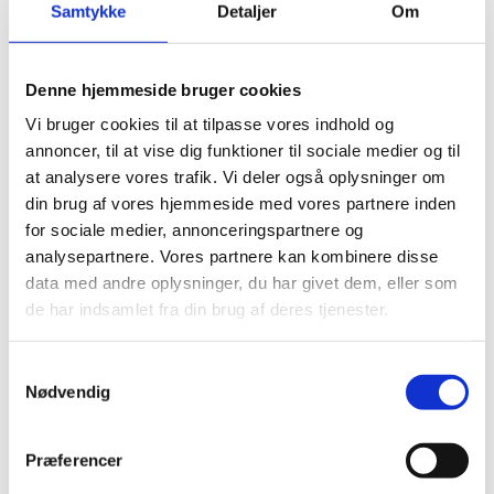
Samtykke
Detaljer
Om
Lynlås nylon 30 cm
Lynlås 32 cm
Zipper 35-39 cm
Lynlås med ring 35 cm
Denne hjemmeside bruger cookies
Lynlås nylon 35 cm
Lynlås 37 cm
Vi bruger cookies til at tilpasse vores indhold og
Zipper 40-44 cm
annoncer, til at vise dig funktioner til sociale medier og til
Lynlås med ring 40 cm
Lynlås nylon 40 cm
at analysere vores trafik. Vi deler også oplysninger om
Lynlås metal 40 cm
din brug af vores hjemmeside med vores partnere inden
Zipper 45-49 cm
for sociale medier, annonceringspartnere og
Lynlås med ring 45 cm
Lynlås nylon 45 cm
analysepartnere. Vores partnere kan kombinere disse
Lynlås 47 cm
data med andre oplysninger, du har givet dem, eller som
Lynlåse 50 cm
de har indsamlet fra din brug af deres tjenester.
Lynlåse 55 cm
Lynlåse 60 cm
Lynlåse 70-100 cm
Lynlås 100 cm
Samtykkevalg
Lynlås 15 cm
Nødvendig
Zipper, buttons, snaps
Bias tape
Bånd - skråbånd / kantbånd
Præferencer
Broderet bånd