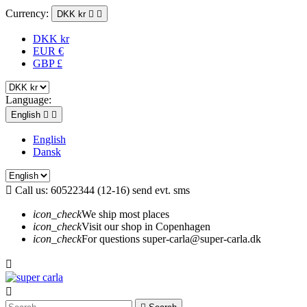
Currency:
DKK kr


DKK kr
EUR €
GBP £
Language:
English


English
Dansk

Call us:
60522344 (12-16) send evt. sms
icon_check
We ship most places
icon_check
Visit our shop in Copenhagen
icon_check
For questions super-carla@super-carla.dk

