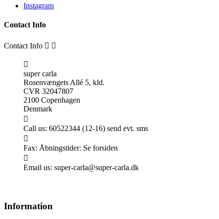
Instagram
Contact Info
Contact Info



super carla
Rosenvængets Allé 5, kld.
CVR 32047807
2100 Copenhagen
Denmark

Call us:
60522344 (12-16) send evt. sms

Fax:
Åbningstider: Se forsiden

Email us:
super-carla@super-carla.dk
Information