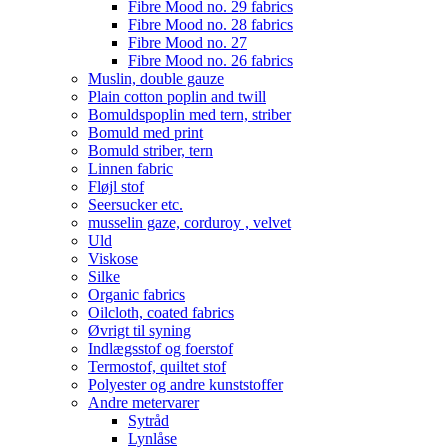
Fibre Mood no. 29 fabrics
Fibre Mood no. 28 fabrics
Fibre Mood no. 27
Fibre Mood no. 26 fabrics
Muslin, double gauze
Plain cotton poplin and twill
Bomuldspoplin med tern, striber
Bomuld med print
Bomuld striber, tern
Linnen fabric
Fløjl stof
Seersucker etc.
musselin gaze, corduroy , velvet
Uld
Viskose
Silke
Organic fabrics
Oilcloth, coated fabrics
Øvrigt til syning
Indlægsstof og foerstof
Termostof, quiltet stof
Polyester og andre kunststoffer
Andre metervarer
Sytråd
Lynlåse