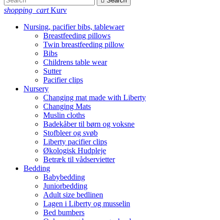

Search
shopping_cart
Kurv
Nursing, pacifier bibs, tablewaer
Breastfeeding pillows
Twin breastfeeding pillow
Bibs
Childrens table wear
Sutter
Pacifier clips
Nursery
Changing mat made with Liberty
Changing Mats
Muslin cloths
Badekåber til børn og voksne
Stofbleer og svøb
Liberty pacifier clips
Økologisk Hudpleje
Betræk til vådservietter
Bedding
Babybedding
Juniorbedding
Adult size bedlinen
Lagen i Liberty og musselin
Bed bumbers