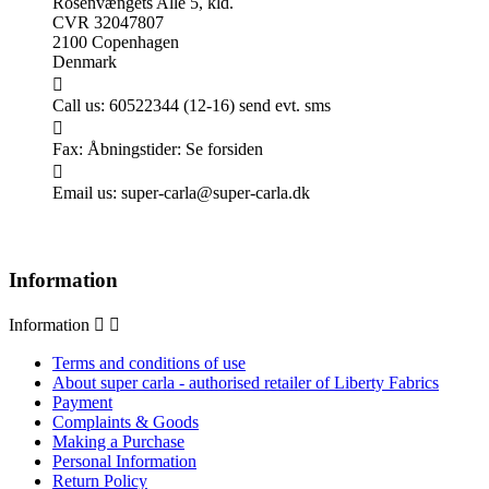
Rosenvængets Allé 5, kld.
CVR 32047807
2100 Copenhagen
Denmark

Call us:
60522344 (12-16) send evt. sms

Fax:
Åbningstider: Se forsiden

Email us:
super-carla@super-carla.dk
Information
Information


Terms and conditions of use
About super carla - authorised retailer of Liberty Fabrics
Payment
Complaints & Goods
Making a Purchase
Personal Information
Return Policy