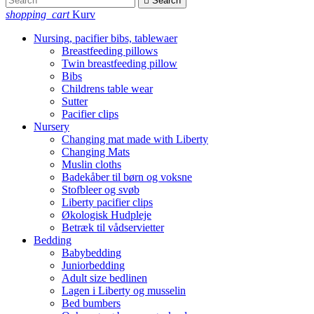

Search
shopping_cart
Kurv
Nursing, pacifier bibs, tablewaer
Breastfeeding pillows
Twin breastfeeding pillow
Bibs
Childrens table wear
Sutter
Pacifier clips
Nursery
Changing mat made with Liberty
Changing Mats
Muslin cloths
Badekåber til børn og voksne
Stofbleer og svøb
Liberty pacifier clips
Økologisk Hudpleje
Betræk til vådservietter
Bedding
Babybedding
Juniorbedding
Adult size bedlinen
Lagen i Liberty og musselin
Bed bumbers