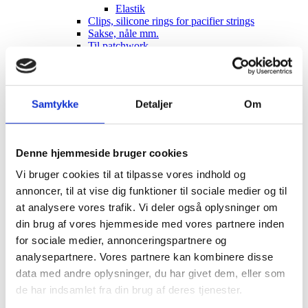
Elastik
Clips, silicone rings for pacifier strings
Sakse, nåle mm.
Til patchwork
Sy-selv pakker
Skabeloner pedari æsker
Symønstre baby
Symønstre barn
Samtykke
Detaljer
Om
Symønstre voksen
Symønstre nederdele
Symønstre bukser, shorts
Symønstre overdele
Denne hjemmeside bruger cookies
Symønstre kjoler
Symønstre overtøj
Vi bruger cookies til at tilpasse vores indhold og
Sybøger
annoncer, til at vise dig funktioner til sociale medier og til
The Assembly Line
Onion
at analysere vores trafik. Vi deler også oplysninger om
Merchant and Mills
din brug af vores hjemmeside med vores partnere inden
Minikrea
for sociale medier, annonceringspartnere og
New Look
Tauko Magazine
analysepartnere. Vores partnere kan kombinere disse
Symønstre andet
data med andre oplysninger, du har givet dem, eller som
DIY lav-selv sy-, strikke-, hækle-kit
de har indsamlet fra din brug af deres tjenester.
Holiday-prices Liberty Fabrics
TILBUD Liberty Fabrics