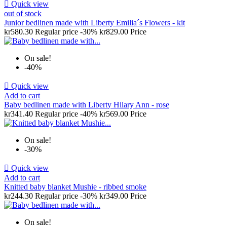

Quick view
out of stock
Junior bedlinen made with Liberty Emilia´s Flowers - kit
kr580.30
Regular price
-30%
kr829.00
Price
On sale!
-40%

Quick view
Add to cart
Baby bedlinen made with Liberty Hilary Ann - rose
kr341.40
Regular price
-40%
kr569.00
Price
On sale!
-30%

Quick view
Add to cart
Knitted baby blanket Mushie - ribbed smoke
kr244.30
Regular price
-30%
kr349.00
Price
On sale!