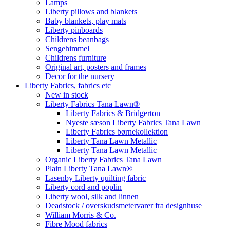
Lamps
Liberty pillows and blankets
Baby blankets, play mats
Liberty pinboards
Childrens beanbags
Sengehimmel
Childrens furniture
Original art, posters and frames
Decor for the nursery
Liberty Fabrics, fabrics etc
New in stock
Liberty Fabrics Tana Lawn®
Liberty Fabrics & Bridgerton
Nyeste sæson Liberty Fabrics Tana Lawn
Liberty Fabrics børnekollektion
Liberty Tana Lawn Metallic
Liberty Tana Lawn Metallic
Organic Liberty Fabrics Tana Lawn
Plain Liberty Tana Lawn®
Lasenby Liberty quilting fabric
Liberty cord and poplin
Liberty wool, silk and linnen
Deadstock / overskudsmetervarer fra designhuse
William Morris & Co.
Fibre Mood fabrics