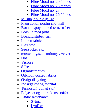
Fibre Mood no. 29 fabrics
Fibre Mood no. 28 fabrics
Fibre Mood no. 27
Fibre Mood no. 26 fabrics
Muslin, double gauze
Plain cotton poplin and twill
Bomuldspoplin med tern, striber
Bomuld med print
Bomuld striber, tern
Linnen fabric
Fløjl stof
Seersucker etc.
musselin gaze, corduroy , velvet
Uld
Viskose
Silke
Organic fabrics
Oilcloth, coated fabrics
Øvrigt til syning
Indlægsstof og foerstof
Termostof, quiltet stof
Polyester og andre kunststoffer
Andre metervarer
Sytråd
Lynlåse