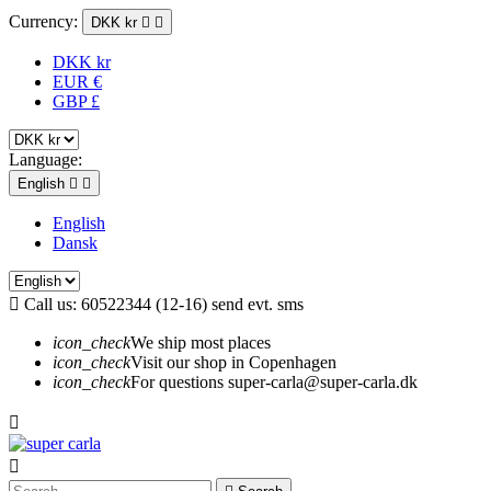
Currency:
DKK kr


DKK kr
EUR €
GBP £
Language:
English


English
Dansk

Call us:
60522344 (12-16) send evt. sms
icon_check
We ship most places
icon_check
Visit our shop in Copenhagen
icon_check
For questions super-carla@super-carla.dk

