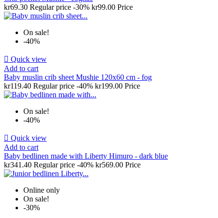
kr69.30
Regular price
-30%
kr99.00
Price
On sale!
-40%

Quick view
Add to cart
Baby muslin crib sheet Mushie 120x60 cm - fog
kr119.40
Regular price
-40%
kr199.00
Price
On sale!
-40%

Quick view
Add to cart
Baby bedlinen made with Liberty Himuro - dark blue
kr341.40
Regular price
-40%
kr569.00
Price
Online only
On sale!
-30%