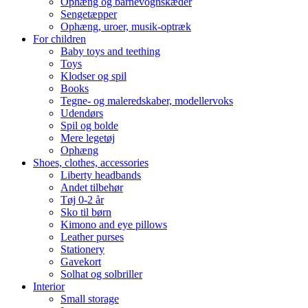
Ophæng og barnevognskæder
Sengetæpper
Ophæng, uroer, musik-optræk
For children
Baby toys and teething
Toys
Klodser og spil
Books
Tegne- og maleredskaber, modellervoks
Udendørs
Spil og bolde
Mere legetøj
Ophæng
Shoes, clothes, accessories
Liberty headbands
Andet tilbehør
Tøj 0-2 år
Sko til børn
Kimono and eye pillows
Leather purses
Stationery
Gavekort
Solhat og solbriller
Interior
Small storage