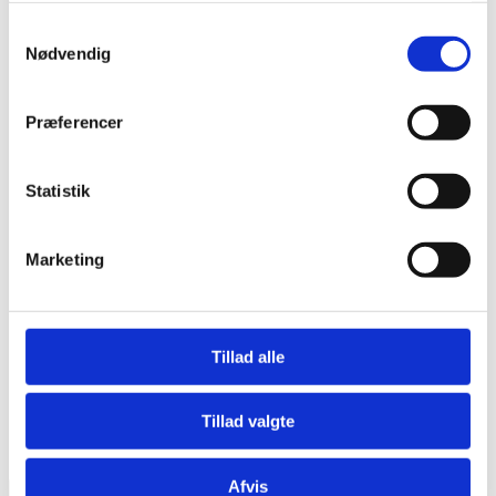
Udsalg og rester
Samtykkevalg
TILBUD sytilbehør
Nødvendig
Halley Stevensons
Denim
SALE
Udsalg Konges Sløjd
Præferencer
SALE baby toys
SALE toys
SALE Liberty bed linen
Statistik
SALE breastfeeding, nursery
SALE interior
JULY special offers and opening hours
SALE Accessories
Marketing
SLUTSPURT -40% Day tasker
Fibre Mood TILBUD 20%
NEWS
Home
Tillad alle
SALE
SALE Liberty bed linen
Tillad valgte
SALE Liberty bed linen
Afvis

OK