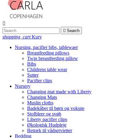


Search
shopping_cart
Kurv
Nursing, pacifier bibs, tablewaer
Breastfeeding pillows
Twin breastfeeding pillow
Bibs
Childrens table wear
Sutter
Pacifier clips
Nursery
Changing mat made with Liberty
Changing Mats
Muslin cloths
Badekåber til børn og voksne
Stofbleer og svøb
Liberty pacifier clips
Økologisk Hudpleje
Betræk til vådservietter
Bedding