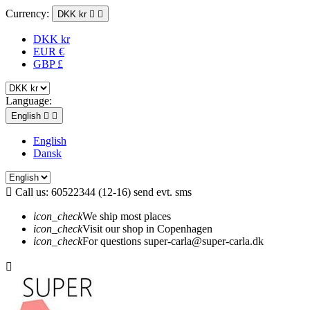
Currency:
DKK kr


DKK kr
EUR €
GBP £
Language:
English


English
Dansk

Call us:
60522344 (12-16) send evt. sms
icon_check
We ship most places
icon_check
Visit our shop in Copenhagen
icon_check
For questions super-carla@super-carla.dk
