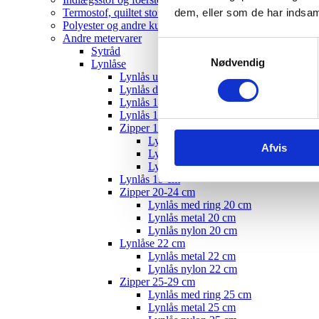
dem, eller som de har indsaml
Termostof, quiltet stof
Polyester og andre kunststoffer
Andre metervarer
Samtykkevalg
Sytråd
Nødvendig
Lynlåse
Lynlås usynlig
Lynlås delbar
Lynlås 12 cm
Lynlås 15 cm
Zipper 10-19 cm
Lynlås med ring - 18 cm
Afvis
Lynlås nylon 18 cm
Lynlås metal 22 cm
Lynlås 19 cm
Zipper 20-24 cm
Lynlås med ring 20 cm
Lynlås metal 20 cm
Lynlås nylon 20 cm
Lynlåse 22 cm
Lynlås metal 22 cm
Lynlås nylon 22 cm
Zipper 25-29 cm
Lynlås med ring 25 cm
Lynlås metal 25 cm