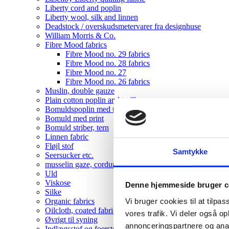
Liberty cord and poplin
Liberty wool, silk and linnen
Deadstock / overskudsmetervarer fra designhuse
William Morris & Co.
Fibre Mood fabrics
Fibre Mood no. 29 fabrics
Fibre Mood no. 28 fabrics
Fibre Mood no. 27
Fibre Mood no. 26 fabrics
Muslin, double gauze
Plain cotton poplin and twill
Bomuldspoplin med tern, striber
Bomuld med print
Bomuld striber, tern
Linnen fabric
Fløjl stof
Samtykke
Seersucker etc.
musselin gaze, corduroy , velvet
Uld
Viskose
Denne hjemmeside bruger c
Silke
Vi bruger cookies til at tilpas
Organic fabrics
Oilcloth, coated fabrics
vores trafik. Vi deler også 
Øvrigt til syning
annonceringspartnere og anal
Indlægsstof og foerstof