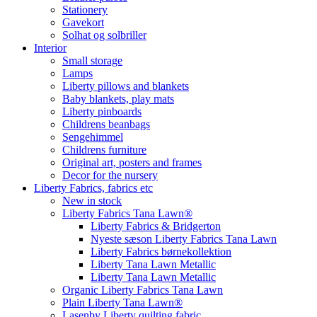
Stationery
Gavekort
Solhat og solbriller
Interior
Small storage
Lamps
Liberty pillows and blankets
Baby blankets, play mats
Liberty pinboards
Childrens beanbags
Sengehimmel
Childrens furniture
Original art, posters and frames
Decor for the nursery
Liberty Fabrics, fabrics etc
New in stock
Liberty Fabrics Tana Lawn®
Liberty Fabrics & Bridgerton
Nyeste sæson Liberty Fabrics Tana Lawn
Liberty Fabrics børnekollektion
Liberty Tana Lawn Metallic
Liberty Tana Lawn Metallic
Organic Liberty Fabrics Tana Lawn
Plain Liberty Tana Lawn®
Lasenby Liberty quilting fabric