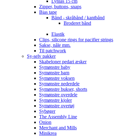
Lynlås 15 cm
Zipper, buttons, snaps
Bias tape
Bånd - skråbånd / kantbånd
Broderet bånd
Elastik
Clips, silicone rings for pacifier strings
Sakse, nåle mm.
Til patchwork
Sy-selv pakker
Skabeloner pedari æsker
Symønstre baby
Symønstre barn
Symønstre voksen
Symønstre nederdele
Symønstre bukser, shorts
Symønstre overdele
Symønstre kjoler
Symønstre overtøj
Sybøger
The Assembly Line
Onion
Merchant and Mills
Minikrea