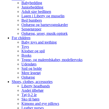
Babybedding
Juniorbedding
Adult size bedlinen
Lagen i Liberty og musselin
Bed bumbers
Ophæng og barnevognskæder
Sengetæpper
Ophæng, uroer, musik-optræk
For children
Baby toys and teething
Toys
Klodser og spil
Books
Tegne- og maleredskaber, modellervoks
Udendørs
Spil og bolde
Mere legetøj
Ophæng
Shoes, clothes, accessories
Liberty headbands
Andet tilbehør
Tøj 0-2 år
Sko til børn
Kimono and eye pillows
Leather purses