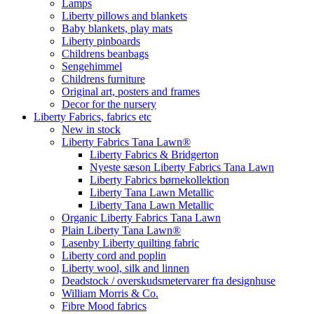
Lamps
Liberty pillows and blankets
Baby blankets, play mats
Liberty pinboards
Childrens beanbags
Sengehimmel
Childrens furniture
Original art, posters and frames
Decor for the nursery
Liberty Fabrics, fabrics etc
New in stock
Liberty Fabrics Tana Lawn®
Liberty Fabrics & Bridgerton
Nyeste sæson Liberty Fabrics Tana Lawn
Liberty Fabrics børnekollektion
Liberty Tana Lawn Metallic
Liberty Tana Lawn Metallic
Organic Liberty Fabrics Tana Lawn
Plain Liberty Tana Lawn®
Lasenby Liberty quilting fabric
Liberty cord and poplin
Liberty wool, silk and linnen
Deadstock / overskudsmetervarer fra designhuse
William Morris & Co.
Fibre Mood fabrics