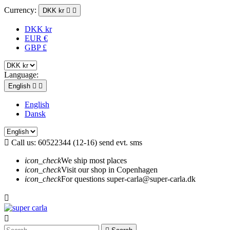
Currency:
DKK kr


DKK kr
EUR €
GBP £
Language:
English


English
Dansk

Call us:
60522344 (12-16) send evt. sms
icon_check
We ship most places
icon_check
Visit our shop in Copenhagen
icon_check
For questions super-carla@super-carla.dk

