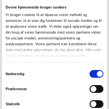
Udsalg og rester
Denne hjemmeside bruger cookies
TILBUD sytilbehør
Halley Stevensons
Vi bruger cookies til at tilpasse vores indhold og
Denim
annoncer, til at vise dig funktioner til sociale medier og til
SALE
Udsalg Konges Sløjd
at analysere vores trafik. Vi deler også oplysninger om
SALE baby toys
din brug af vores hjemmeside med vores partnere inden
SALE toys
for sociale medier, annonceringspartnere og
SALE Liberty bed linen
SALE breastfeeding, nursery
analysepartnere. Vores partnere kan kombinere disse
SALE interior
data med andre oplysninger, du har givet dem, eller som
JULY special offers and opening hours
de har indsamlet fra din brug af deres tjenester.
SALE Accessories
SLUTSPURT -40% Day tasker
Fibre Mood TILBUD 20%
Samtykkevalg
NEWS
Nødvendig
Home
Last chance
Julegaveinspiration
Præferencer
Christmas gift idea 9-12 years
Christmas gift idea 9-12 years
Statistik