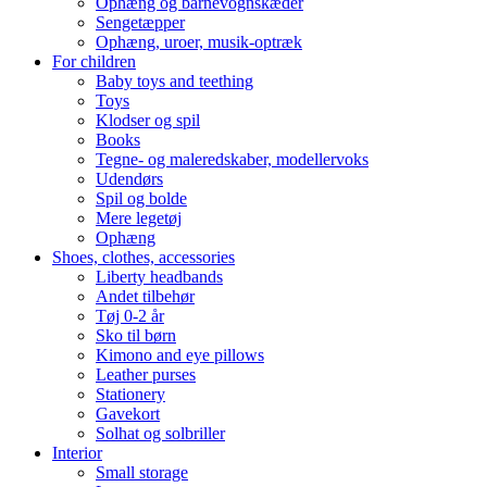
Ophæng og barnevognskæder
Sengetæpper
Ophæng, uroer, musik-optræk
For children
Baby toys and teething
Toys
Klodser og spil
Books
Tegne- og maleredskaber, modellervoks
Udendørs
Spil og bolde
Mere legetøj
Ophæng
Shoes, clothes, accessories
Liberty headbands
Andet tilbehør
Tøj 0-2 år
Sko til børn
Kimono and eye pillows
Leather purses
Stationery
Gavekort
Solhat og solbriller
Interior
Small storage