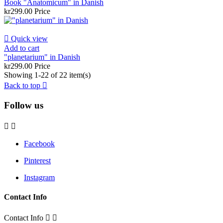
Book "Anatomicum" in Danish
kr299.00
Price

Quick view
Add to cart
"planetarium" in Danish
kr299.00
Price
Showing 1-22 of 22 item(s)
Back to top

Follow us


Facebook
Pinterest
Instagram
Contact Info
Contact Info

