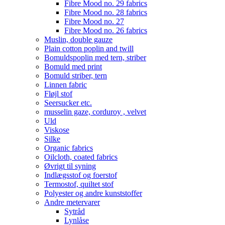
Fibre Mood no. 29 fabrics
Fibre Mood no. 28 fabrics
Fibre Mood no. 27
Fibre Mood no. 26 fabrics
Muslin, double gauze
Plain cotton poplin and twill
Bomuldspoplin med tern, striber
Bomuld med print
Bomuld striber, tern
Linnen fabric
Fløjl stof
Seersucker etc.
musselin gaze, corduroy , velvet
Uld
Viskose
Silke
Organic fabrics
Oilcloth, coated fabrics
Øvrigt til syning
Indlægsstof og foerstof
Termostof, quiltet stof
Polyester og andre kunststoffer
Andre metervarer
Sytråd
Lynlåse