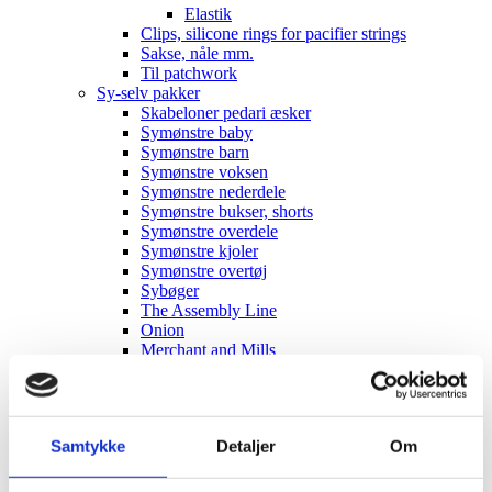
Elastik
Clips, silicone rings for pacifier strings
Sakse, nåle mm.
Til patchwork
Sy-selv pakker
Skabeloner pedari æsker
Symønstre baby
Symønstre barn
Symønstre voksen
Symønstre nederdele
Symønstre bukser, shorts
Symønstre overdele
Symønstre kjoler
Symønstre overtøj
Sybøger
The Assembly Line
Onion
Merchant and Mills
Minikrea
New Look
Tauko Magazine
Symønstre andet
Samtykke
Detaljer
Om
DIY lav-selv sy-, strikke-, hækle-kit
Holiday-prices Liberty Fabrics
TILBUD Liberty Fabrics