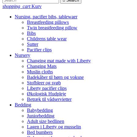

Search
shopping_cart
Kurv
Nursing, pacifier bibs, tablewaer
Breastfeeding pillows
Twin breastfeeding pillow
Bibs
Childrens table wear
Sutter
Pacifier clips
Nursery
Changing mat made with Liberty
Changing Mats
Muslin cloths
Badekåber til børn og voksne
Stofbleer og svøb
Liberty pacifier clips
Økologisk Hudpleje
Betræk til vådservietter
Bedding
Babybedding
Juniorbedding
Adult size bedlinen
Lagen i Liberty og musselin
Bed bumbers