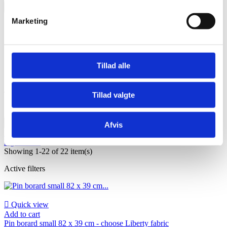

OK
Marketing
Christmas gift idea 9-12 years
Christmas gift idea 9-12 years
Tillad alle
Subcategories
There are 22 products.
Tillad valgte
Sort by:

Afvis
Relevance
Name, A to Z
Name, Z to A
Price, low to high
Price,
high to low
Showing 1-22 of 22 item(s)
Active filters

Quick view
Add to cart
Pin borard small 82 x 39 cm - choose Liberty fabric