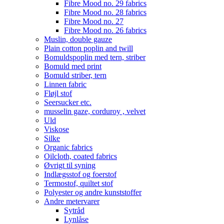
Fibre Mood no. 29 fabrics
Fibre Mood no. 28 fabrics
Fibre Mood no. 27
Fibre Mood no. 26 fabrics
Muslin, double gauze
Plain cotton poplin and twill
Bomuldspoplin med tern, striber
Bomuld med print
Bomuld striber, tern
Linnen fabric
Fløjl stof
Seersucker etc.
musselin gaze, corduroy , velvet
Uld
Viskose
Silke
Organic fabrics
Oilcloth, coated fabrics
Øvrigt til syning
Indlægsstof og foerstof
Termostof, quiltet stof
Polyester og andre kunststoffer
Andre metervarer
Sytråd
Lynlåse