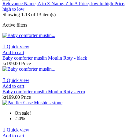
Relevance
Name, A to Z
Name, Z to A
Price, low to high
Price,
high to low
Showing 1-13 of 13 item(s)
Active filters

Quick view
Add to cart
Baby comforter muslin Moulin Roty - black
kr199.00
Price

Quick view
Add to cart
Baby comforter muslin Moulin Roty - ecru
kr199.00
Price
On sale!
-50%

Quick view
Add to cart