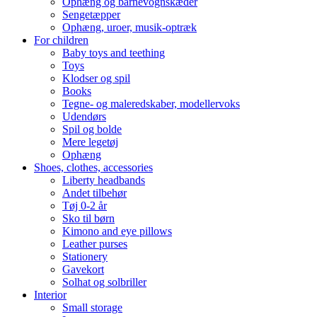
Ophæng og barnevognskæder
Sengetæpper
Ophæng, uroer, musik-optræk
For children
Baby toys and teething
Toys
Klodser og spil
Books
Tegne- og maleredskaber, modellervoks
Udendørs
Spil og bolde
Mere legetøj
Ophæng
Shoes, clothes, accessories
Liberty headbands
Andet tilbehør
Tøj 0-2 år
Sko til børn
Kimono and eye pillows
Leather purses
Stationery
Gavekort
Solhat og solbriller
Interior
Small storage