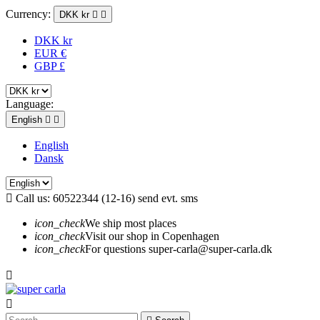
Currency:
DKK kr


DKK kr
EUR €
GBP £
Language:
English


English
Dansk

Call us:
60522344 (12-16) send evt. sms
icon_check
We ship most places
icon_check
Visit our shop in Copenhagen
icon_check
For questions super-carla@super-carla.dk

