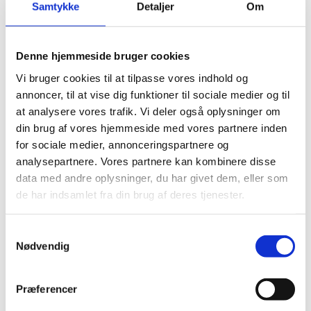
Samtykke
Detaljer
Om
Elastik
Clips, silicone rings for pacifier strings
Sakse, nåle mm.
Til patchwork
Denne hjemmeside bruger cookies
Sy-selv pakker
Skabeloner pedari æsker
Vi bruger cookies til at tilpasse vores indhold og
Symønstre baby
annoncer, til at vise dig funktioner til sociale medier og til
Symønstre barn
Symønstre voksen
at analysere vores trafik. Vi deler også oplysninger om
Symønstre nederdele
din brug af vores hjemmeside med vores partnere inden
Symønstre bukser, shorts
for sociale medier, annonceringspartnere og
Symønstre overdele
Symønstre kjoler
analysepartnere. Vores partnere kan kombinere disse
Symønstre overtøj
data med andre oplysninger, du har givet dem, eller som
Sybøger
de har indsamlet fra din brug af deres tjenester.
The Assembly Line
Onion
Merchant and Mills
Samtykkevalg
Minikrea
Nødvendig
New Look
Tauko Magazine
Symønstre andet
DIY lav-selv sy-, strikke-, hækle-kit
Præferencer
Holiday-prices Liberty Fabrics
TILBUD Liberty Fabrics