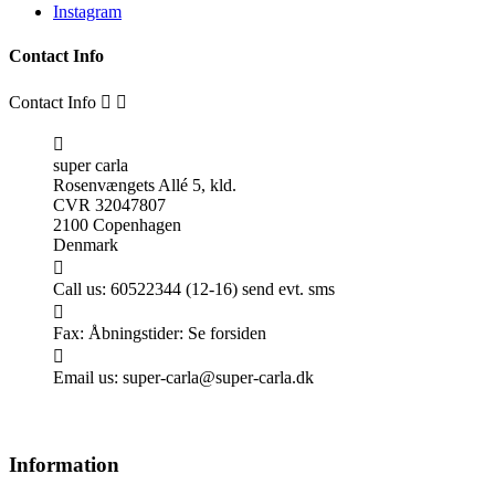
Instagram
Contact Info
Contact Info



super carla
Rosenvængets Allé 5, kld.
CVR 32047807
2100 Copenhagen
Denmark

Call us:
60522344 (12-16) send evt. sms

Fax:
Åbningstider: Se forsiden

Email us:
super-carla@super-carla.dk
Information