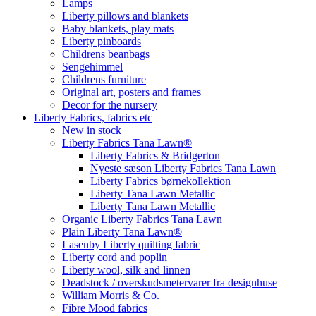
Lamps
Liberty pillows and blankets
Baby blankets, play mats
Liberty pinboards
Childrens beanbags
Sengehimmel
Childrens furniture
Original art, posters and frames
Decor for the nursery
Liberty Fabrics, fabrics etc
New in stock
Liberty Fabrics Tana Lawn®
Liberty Fabrics & Bridgerton
Nyeste sæson Liberty Fabrics Tana Lawn
Liberty Fabrics børnekollektion
Liberty Tana Lawn Metallic
Liberty Tana Lawn Metallic
Organic Liberty Fabrics Tana Lawn
Plain Liberty Tana Lawn®
Lasenby Liberty quilting fabric
Liberty cord and poplin
Liberty wool, silk and linnen
Deadstock / overskudsmetervarer fra designhuse
William Morris & Co.
Fibre Mood fabrics