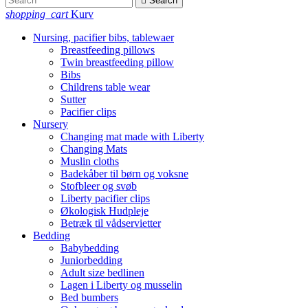

Search
shopping_cart
Kurv
Nursing, pacifier bibs, tablewaer
Breastfeeding pillows
Twin breastfeeding pillow
Bibs
Childrens table wear
Sutter
Pacifier clips
Nursery
Changing mat made with Liberty
Changing Mats
Muslin cloths
Badekåber til børn og voksne
Stofbleer og svøb
Liberty pacifier clips
Økologisk Hudpleje
Betræk til vådservietter
Bedding
Babybedding
Juniorbedding
Adult size bedlinen
Lagen i Liberty og musselin
Bed bumbers