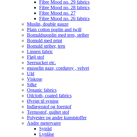
Fibre Mood no. 29 fabrics
Fibre Mood no. 28 fabrics
Fibre Mood no. 27
Fibre Mood no. 26 fabrics
Muslin, double gauze
Plain cotton poplin and twill
Bomuldspoplin med tern, striber
Bomuld med print
Bomuld striber, tern
Linnen fabric
Fløjl stof
Seersucker etc.
musselin gaze, corduroy , velvet
Uld
Viskose
Silke
Organic fabrics
Oilcloth, coated fabrics
Øvrigt til syning
Indlægsstof og foerstof
Termostof, quiltet stof
Polyester og andre kunststoffer
Andre metervarer
Sytråd
Lynlåse