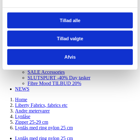
Udsalg og rester
TILBUD sytilbehør
Halley Stevensons
Tillad alle
Denim
SALE
Udsalg Konges Sløjd
SALE baby toys
Tillad valgte
SALE toys
SALE Liberty bed linen
SALE breastfeeding, nursery
Afvis
SALE interior
JULY special offers and opening hours
SALE Accessories
SLUTSPURT -40% Day tasker
Fibre Mood TILBUD 20%
NEWS
Home
Liberty Fabrics, fabrics etc
Andre metervarer
Lynlåse
Zipper 25-29 cm
Lynlås med ring nylon 25 cm
Lynlås med ring nylon 25 cm