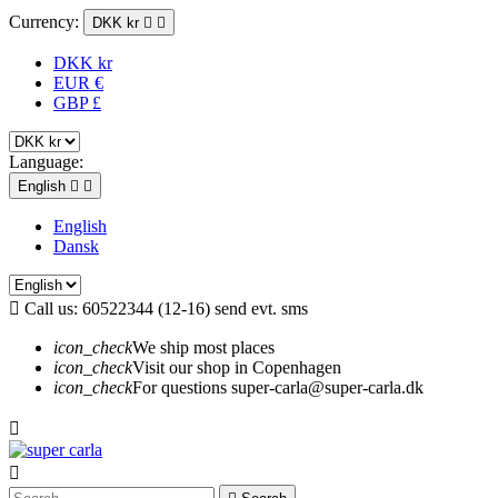
Currency:
DKK kr


DKK kr
EUR €
GBP £
Language:
English


English
Dansk

Call us:
60522344 (12-16) send evt. sms
icon_check
We ship most places
icon_check
Visit our shop in Copenhagen
icon_check
For questions super-carla@super-carla.dk

