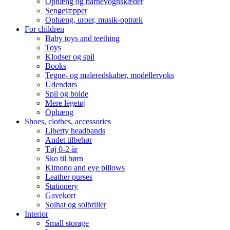
Ophæng og barnevognskæder
Sengetæpper
Ophæng, uroer, musik-optræk
For children
Baby toys and teething
Toys
Klodser og spil
Books
Tegne- og maleredskaber, modellervoks
Udendørs
Spil og bolde
Mere legetøj
Ophæng
Shoes, clothes, accessories
Liberty headbands
Andet tilbehør
Tøj 0-2 år
Sko til børn
Kimono and eye pillows
Leather purses
Stationery
Gavekort
Solhat og solbriller
Interior
Small storage