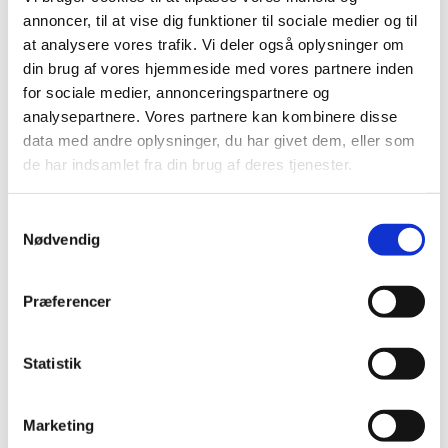
Elastik
annoncer, til at vise dig funktioner til sociale medier og til
Clips, silicone rings for pacifier strings
at analysere vores trafik. Vi deler også oplysninger om
Sakse, nåle mm.
Til patchwork
din brug af vores hjemmeside med vores partnere inden
Sy-selv pakker
for sociale medier, annonceringspartnere og
Skabeloner pedari æsker
analysepartnere. Vores partnere kan kombinere disse
Symønstre baby
Symønstre barn
data med andre oplysninger, du har givet dem, eller som
Symønstre voksen
de har indsamlet fra din brug af deres tjenester.
Symønstre nederdele
Symønstre bukser, shorts
Symønstre overdele
Samtykkevalg
Symønstre kjoler
Nødvendig
Symønstre overtøj
Sybøger
The Assembly Line
Onion
Præferencer
Merchant and Mills
Minikrea
New Look
Statistik
Tauko Magazine
Symønstre andet
DIY lav-selv sy-, strikke-, hækle-kit
Marketing
Holiday-prices Liberty Fabrics
TILBUD Liberty Fabrics