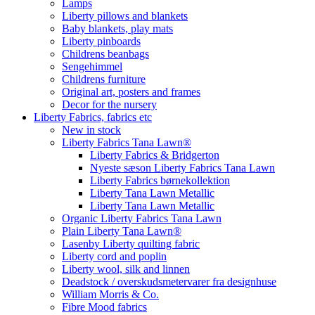
Lamps
Liberty pillows and blankets
Baby blankets, play mats
Liberty pinboards
Childrens beanbags
Sengehimmel
Childrens furniture
Original art, posters and frames
Decor for the nursery
Liberty Fabrics, fabrics etc
New in stock
Liberty Fabrics Tana Lawn®
Liberty Fabrics & Bridgerton
Nyeste sæson Liberty Fabrics Tana Lawn
Liberty Fabrics børnekollektion
Liberty Tana Lawn Metallic
Liberty Tana Lawn Metallic
Organic Liberty Fabrics Tana Lawn
Plain Liberty Tana Lawn®
Lasenby Liberty quilting fabric
Liberty cord and poplin
Liberty wool, silk and linnen
Deadstock / overskudsmetervarer fra designhuse
William Morris & Co.
Fibre Mood fabrics