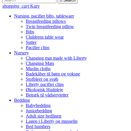

Search
shopping_cart
Kurv
Nursing, pacifier bibs, tablewaer
Breastfeeding pillows
Twin breastfeeding pillow
Bibs
Childrens table wear
Sutter
Pacifier clips
Nursery
Changing mat made with Liberty
Changing Mats
Muslin cloths
Badekåber til børn og voksne
Stofbleer og svøb
Liberty pacifier clips
Økologisk Hudpleje
Betræk til vådservietter
Bedding
Babybedding
Juniorbedding
Adult size bedlinen
Lagen i Liberty og musselin
Bed bumbers