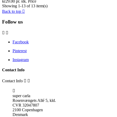
kr29.00 pr. stk.
Price
Showing 1-13 of 13 item(s)
Back to top

Follow us


Facebook
Pinterest
Instagram
Contact Info
Contact Info



super carla
Rosenvængets Allé 5, kld.
CVR 32047807
2100 Copenhagen
Denmark