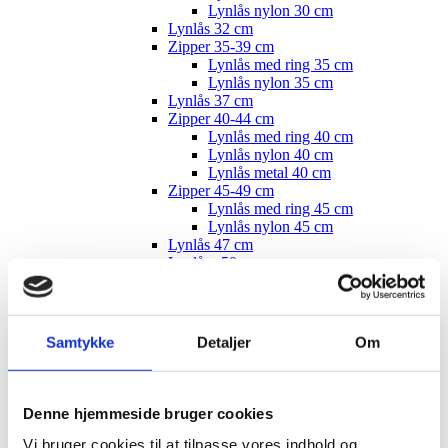
Lynlås nylon 30 cm
Lynlås 32 cm
Zipper 35-39 cm
Lynlås med ring 35 cm
Lynlås nylon 35 cm
Lynlås 37 cm
Zipper 40-44 cm
Lynlås med ring 40 cm
Lynlås nylon 40 cm
Lynlås metal 40 cm
Zipper 45-49 cm
Lynlås med ring 45 cm
Lynlås nylon 45 cm
Lynlås 47 cm
Lynlåse 50 cm
Lynlåse 55 cm
Lynlåse 60 cm
Lynlåse 70-100 cm
Lynlås 100 cm
Samtykke
Detaljer
Om
Lynlås 15 cm
Zipper, buttons, snaps
Bias tape
Bånd - skråbånd / kantbånd
Denne hjemmeside bruger cookies
Broderet bånd
Vi bruger cookies til at tilpasse vores indhold og