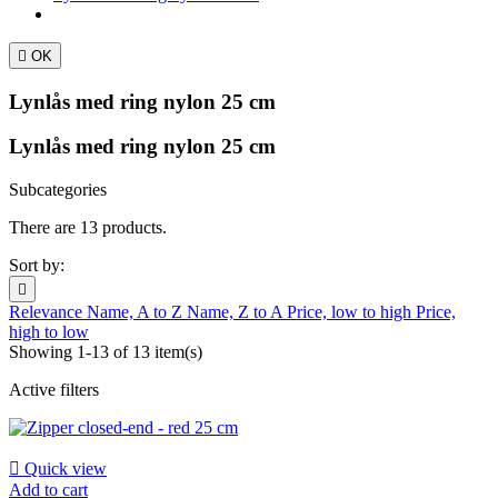

OK
Lynlås med ring nylon 25 cm
Lynlås med ring nylon 25 cm
Subcategories
There are 13 products.
Sort by:

Relevance
Name, A to Z
Name, Z to A
Price, low to high
Price,
high to low
Showing 1-13 of 13 item(s)
Active filters

Quick view
Add to cart