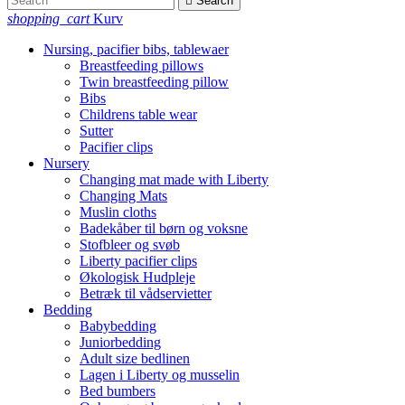

Search
shopping_cart
Kurv
Nursing, pacifier bibs, tablewaer
Breastfeeding pillows
Twin breastfeeding pillow
Bibs
Childrens table wear
Sutter
Pacifier clips
Nursery
Changing mat made with Liberty
Changing Mats
Muslin cloths
Badekåber til børn og voksne
Stofbleer og svøb
Liberty pacifier clips
Økologisk Hudpleje
Betræk til vådservietter
Bedding
Babybedding
Juniorbedding
Adult size bedlinen
Lagen i Liberty og musselin
Bed bumbers