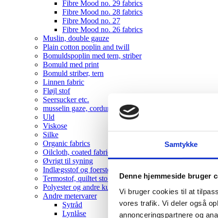
Fibre Mood no. 29 fabrics
Fibre Mood no. 28 fabrics
Fibre Mood no. 27
Fibre Mood no. 26 fabrics
Muslin, double gauze
Plain cotton poplin and twill
Bomuldspoplin med tern, striber
Bomuld med print
Bomuld striber, tern
Linnen fabric
Fløjl stof
Seersucker etc.
musselin gaze, corduroy , velvet
Uld
Viskose
Silke
Organic fabrics
Samtykke
Oilcloth, coated fabrics
Øvrigt til syning
Indlægsstof og foerstof
Denne hjemmeside bruger c
Termostof, quiltet stof
Polyester og andre kunststoffer
Vi bruger cookies til at tilpas
Andre metervarer
vores trafik. Vi deler også 
Sytråd
Lynlåse
annonceringspartnere og anal