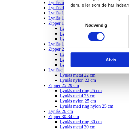
Lynlås usynlig
dem, eller som de har indsaml
Lynlås delbar
Lynlås 12 cm
Lynlås 15 cm
Samtykkevalg
Zipper 10-19 cm
Nødvendig
Lynlås med ring - 18 cm
Lynlås nylon 18 cm
Lynlås metal 22 cm
Lynlås 19 cm
Zipper 20-24 cm
Lynlås med ring 20 cm
Lynlås metal 20 cm
Afvis
Lynlås nylon 20 cm
Lynlåse 22 cm
Lynlås metal 22 cm
Lynlås nylon 22 cm
Zipper 25-29 cm
Lynlås med ring 25 cm
Lynlås metal 25 cm
Lynlås nylon 25 cm
Lynlås med ring nylon 25 cm
Lynlås 26 cm
Zipper 30-34 cm
Lynlås med ring 30 cm
Lynlås metal 30 cm