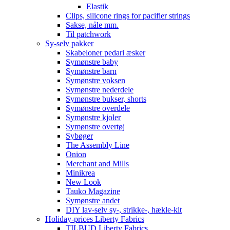
Elastik
Clips, silicone rings for pacifier strings
Sakse, nåle mm.
Til patchwork
Sy-selv pakker
Skabeloner pedari æsker
Symønstre baby
Symønstre barn
Symønstre voksen
Symønstre nederdele
Symønstre bukser, shorts
Symønstre overdele
Symønstre kjoler
Symønstre overtøj
Sybøger
The Assembly Line
Onion
Merchant and Mills
Minikrea
New Look
Tauko Magazine
Symønstre andet
DIY lav-selv sy-, strikke-, hækle-kit
Holiday-prices Liberty Fabrics
TILBUD Liberty Fabrics