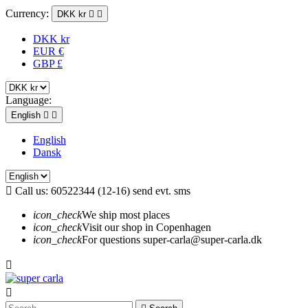
Currency:
DKK kr


DKK kr
EUR €
GBP £
Language:
English


English
Dansk

Call us:
60522344 (12-16) send evt. sms
icon_check
We ship most places
icon_check
Visit our shop in Copenhagen
icon_check
For questions super-carla@super-carla.dk

