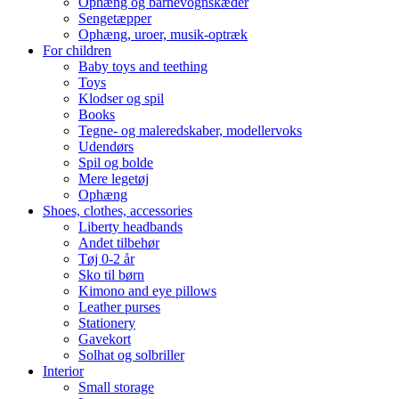
Ophæng og barnevognskæder
Sengetæpper
Ophæng, uroer, musik-optræk
For children
Baby toys and teething
Toys
Klodser og spil
Books
Tegne- og maleredskaber, modellervoks
Udendørs
Spil og bolde
Mere legetøj
Ophæng
Shoes, clothes, accessories
Liberty headbands
Andet tilbehør
Tøj 0-2 år
Sko til børn
Kimono and eye pillows
Leather purses
Stationery
Gavekort
Solhat og solbriller
Interior
Small storage