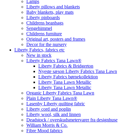
Lamps
Liberty pillows and blankets
Baby blankets, play mats
Liberty pinboards
Childrens beanbags
Sengehimmel
Childrens furniture
Original art, posters and frames
Decor for the nursery
Liberty Fabrics, fabrics etc
New in stock
Liberty Fabrics Tana Lawn®
Liberty Fabrics & Bridgerton
Nyeste sæson Liberty Fabrics Tana Lawn
Liberty Fabrics børnekollektion
Liberty Tana Lawn Metallic
Liberty Tana Lawn Metallic
Organic Liberty Fabrics Tana Lawn
Plain Liberty Tana Lawn®
Lasenby Liberty quilting fabric
Liberty cord and poplin
Liberty wool, silk and linnen
Deadstock / overskudsmetervarer fra designhuse
William Morris & Co.
Fibre Mood fabrics