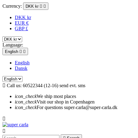
Currency:
DKK kr


DKK kr
EUR €
GBP £
Language:
English


English
Dansk

Call us:
60522344 (12-16) send evt. sms
icon_check
We ship most places
icon_check
Visit our shop in Copenhagen
icon_check
For questions super-carla@super-carla.dk

