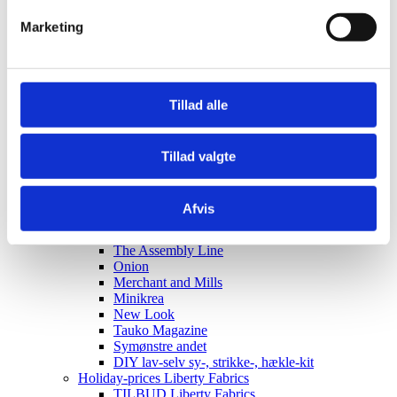
Elastik
Marketing
Clips, silicone rings for pacifier strings
Sakse, nåle mm.
Til patchwork
Sy-selv pakker
Skabeloner pedari æsker
Tillad alle
Symønstre baby
Symønstre barn
Symønstre voksen
Symønstre nederdele
Tillad valgte
Symønstre bukser, shorts
Symønstre overdele
Symønstre kjoler
Afvis
Symønstre overtøj
Sybøger
The Assembly Line
Onion
Merchant and Mills
Minikrea
New Look
Tauko Magazine
Symønstre andet
DIY lav-selv sy-, strikke-, hækle-kit
Holiday-prices Liberty Fabrics
TILBUD Liberty Fabrics