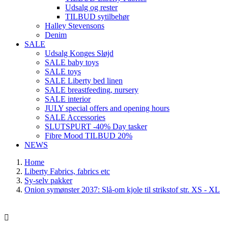
Udsalg og rester
TILBUD sytilbehør
Halley Stevensons
Denim
SALE
Udsalg Konges Sløjd
SALE baby toys
SALE toys
SALE Liberty bed linen
SALE breastfeeding, nursery
SALE interior
JULY special offers and opening hours
SALE Accessories
SLUTSPURT -40% Day tasker
Fibre Mood TILBUD 20%
NEWS
Home
Liberty Fabrics, fabrics etc
Sy-selv pakker
Onion symønster 2037: Slå-om kjole til strikstof str. XS - XL
