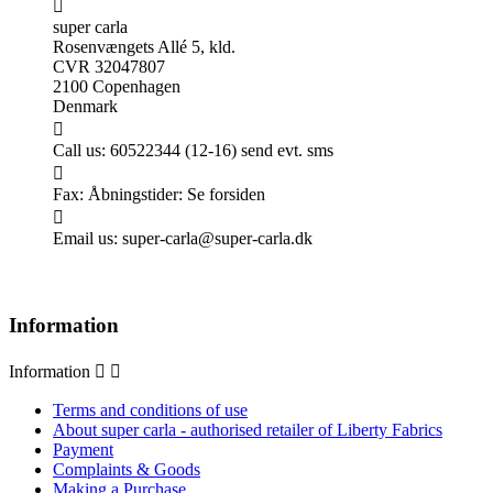

super carla
Rosenvængets Allé 5, kld.
CVR 32047807
2100 Copenhagen
Denmark

Call us:
60522344 (12-16) send evt. sms

Fax:
Åbningstider: Se forsiden

Email us:
super-carla@super-carla.dk
Information
Information


Terms and conditions of use
About super carla - authorised retailer of Liberty Fabrics
Payment
Complaints & Goods
Making a Purchase