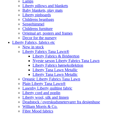
Lamps
Liberty pillows and blankets
Baby blankets, play mats
Liberty pinboards
Childrens beanbags
Sengehimmel
Childrens furniture
Original art, posters and frames
Decor for the nursery
Liberty Fabrics, fabrics etc
New in stock
Liberty Fabrics Tana Lawn®
Liberty Fabrics & Bridgerton
Nyeste sæson Liberty Fabrics Tana Lawn
Liberty Fabrics børnekollektion
Liberty Tana Lawn Metallic
Liberty Tana Lawn Metallic
Organic Liberty Fabrics Tana Lawn
Plain Liberty Tana Lawn®
Lasenby Liberty quilting fabric
Liberty cord and poplin
Liberty wool, silk and linnen
Deadstock / overskudsmetervarer fra designhuse
William Morris & Co.
Fibre Mood fabrics