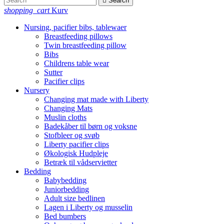

Search
shopping_cart
Kurv
Nursing, pacifier bibs, tablewaer
Breastfeeding pillows
Twin breastfeeding pillow
Bibs
Childrens table wear
Sutter
Pacifier clips
Nursery
Changing mat made with Liberty
Changing Mats
Muslin cloths
Badekåber til børn og voksne
Stofbleer og svøb
Liberty pacifier clips
Økologisk Hudpleje
Betræk til vådservietter
Bedding
Babybedding
Juniorbedding
Adult size bedlinen
Lagen i Liberty og musselin
Bed bumbers