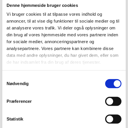
Lynlås nylon 30 cm
Denne hjemmeside bruger cookies
Lynlås 32 cm
Zipper 35-39 cm
Vi bruger cookies til at tilpasse vores indhold og
Lynlås med ring 35 cm
annoncer, til at vise dig funktioner til sociale medier og til
Lynlås nylon 35 cm
at analysere vores trafik. Vi deler også oplysninger om
Lynlås 37 cm
Zipper 40-44 cm
din brug af vores hjemmeside med vores partnere inden
Lynlås med ring 40 cm
for sociale medier, annonceringspartnere og
Lynlås nylon 40 cm
analysepartnere. Vores partnere kan kombinere disse
Lynlås metal 40 cm
Zipper 45-49 cm
data med andre oplysninger, du har givet dem, eller som
Lynlås med ring 45 cm
de har indsamlet fra din brug af deres tjenester.
Lynlås nylon 45 cm
Lynlås 47 cm
Lynlåse 50 cm
Samtykkevalg
Lynlåse 55 cm
Nødvendig
Lynlåse 60 cm
Lynlåse 70-100 cm
Lynlås 100 cm
Lynlås 15 cm
Præferencer
Zipper, buttons, snaps
Bias tape
Bånd - skråbånd / kantbånd
Statistik
Broderet bånd