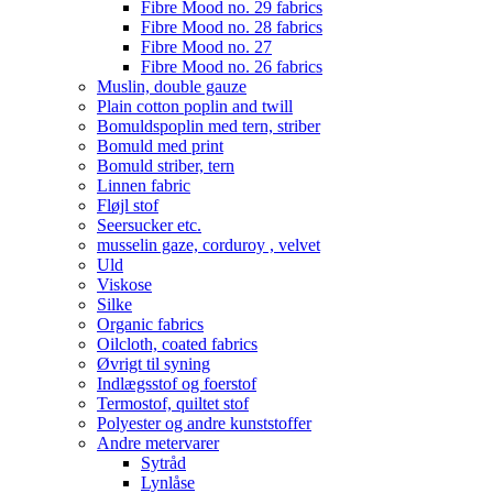
Fibre Mood no. 29 fabrics
Fibre Mood no. 28 fabrics
Fibre Mood no. 27
Fibre Mood no. 26 fabrics
Muslin, double gauze
Plain cotton poplin and twill
Bomuldspoplin med tern, striber
Bomuld med print
Bomuld striber, tern
Linnen fabric
Fløjl stof
Seersucker etc.
musselin gaze, corduroy , velvet
Uld
Viskose
Silke
Organic fabrics
Oilcloth, coated fabrics
Øvrigt til syning
Indlægsstof og foerstof
Termostof, quiltet stof
Polyester og andre kunststoffer
Andre metervarer
Sytråd
Lynlåse