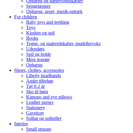
Ophæng og barnevognskæder
Sengetæpper
Ophæng, uroer, musik-optræk
For children
Baby toys and teething
Toys
Klodser og spil
Books
Tegne- og maleredskaber, modellervoks
Udendørs
Spil og bolde
Mere legetøj
Ophæng
Shoes, clothes, accessories
Liberty headbands
Andet tilbehør
Tøj 0-2 år
Sko til børn
Kimono and eye pillows
Leather purses
Stationery
Gavekort
Solhat og solbriller
Interior
Small storage