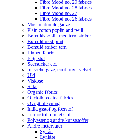
Fibre Mood no. 29 fabrics
Fibre Mood no. 28 fabrics
Fibre Mood no. 27
Fibre Mood no. 26 fabrics
Muslin, double gauze
Plain cotton poplin and twill
Bomuldspoplin med tern, striber
Bomuld med print
Bomuld striber, tern
Linnen fabric
Fløjl stof
Seersucker etc.
musselin gaze, corduroy , velvet
Uld
Viskose
Silke
Organic fabrics
Oilcloth, coated fabrics
Øvrigt til syning
Indlægsstof og foerstof
Termostof, quiltet stof
Polyester og andre kunststoffer
Andre metervarer
Sytråd
Lynlåse