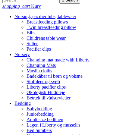

Search
shopping_cart
Kurv
Nursing, pacifier bibs, tablewaer
Breastfeeding pillows
Twin breastfeeding pillow
Bibs
Childrens table wear
Sutter
Pacifier clips
Nursery
Changing mat made with Liberty
Changing Mats
Muslin cloths
Badekåber til børn og voksne
Stofbleer og svøb
Liberty pacifier clips
Økologisk Hudpleje
Betræk til vådservietter
Bedding
Babybedding
Juniorbedding
Adult size bedlinen
Lagen i Liberty og musselin
Bed bumbers