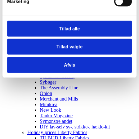
Marketing
Elastik
Clips, silicone rings for pacifier strings
Sakse, nåle mm.
Til patchwork
Sy-selv pakker
Tillad alle
Skabeloner pedari æsker
Symønstre baby
Symønstre barn
Tillad valgte
Symønstre voksen
Symønstre nederdele
Symønstre bukser, shorts
Afvis
Symønstre overdele
Symønstre kjoler
Symønstre overtøj
Sybøger
The Assembly Line
Onion
Merchant and Mills
Minikrea
New Look
Tauko Magazine
Symønstre andet
DIY lav-selv sy-, strikke-, hækle-kit
Holiday-prices Liberty Fabrics
TILBUD Liberty Fabrics