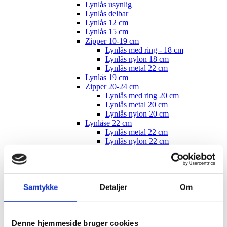
Lynlås usynlig
Lynlås delbar
Lynlås 12 cm
Lynlås 15 cm
Zipper 10-19 cm
Lynlås med ring - 18 cm
Lynlås nylon 18 cm
Lynlås metal 22 cm
Lynlås 19 cm
Zipper 20-24 cm
Lynlås med ring 20 cm
Lynlås metal 20 cm
Lynlås nylon 20 cm
Lynlåse 22 cm
Lynlås metal 22 cm
Lynlås nylon 22 cm
Zipper 25-29 cm
Lynlås med ring 25 cm
Lynlås metal 25 cm
Lynlås nylon 25 cm
Lynlås med ring nylon 25 cm
Samtykke
Detaljer
Om
Lynlås 26 cm
Zipper 30-34 cm
Lynlås med ring 30 cm
Denne hjemmeside bruger cookies
Lynlås metal 30 cm