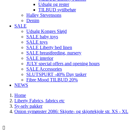
Udsalg og rester
TILBUD sytilbehør
Halley Stevensons
Denim
SALE
Udsalg Konges Sløjd
SALE baby toys
SALE toys
SALE Liberty bed linen
SALE breastfeeding, nursery
SALE interior
JULY special offers and opening hours
SALE Accessories
SLUTSPURT -40% Day tasker
Fibre Mood TILBUD 20%
NEWS
Home
Liberty Fabrics, fabrics etc
Sy-selv pakker
Onion symønster 2086: Skjorte- og skjortekjole str. XS - XL
