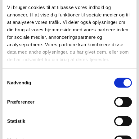
Lynlås nylon 30 cm
Vi bruger cookies til at tilpasse vores indhold og
Lynlås 32 cm
Zipper 35-39 cm
annoncer, til at vise dig funktioner til sociale medier og til
Lynlås med ring 35 cm
at analysere vores trafik. Vi deler også oplysninger om
Lynlås nylon 35 cm
din brug af vores hjemmeside med vores partnere inden
Lynlås 37 cm
Zipper 40-44 cm
for sociale medier, annonceringspartnere og
Lynlås med ring 40 cm
analysepartnere. Vores partnere kan kombinere disse
Lynlås nylon 40 cm
data med andre oplysninger, du har givet dem, eller som
Lynlås metal 40 cm
Zipper 45-49 cm
de har indsamlet fra din brug af deres tjenester.
Lynlås med ring 45 cm
Lynlås nylon 45 cm
Lynlås 47 cm
Samtykkevalg
Lynlåse 50 cm
Nødvendig
Lynlåse 55 cm
Lynlåse 60 cm
Lynlåse 70-100 cm
Præferencer
Lynlås 100 cm
Lynlås 15 cm
Zipper, buttons, snaps
Bias tape
Statistik
Bånd - skråbånd / kantbånd
Broderet bånd