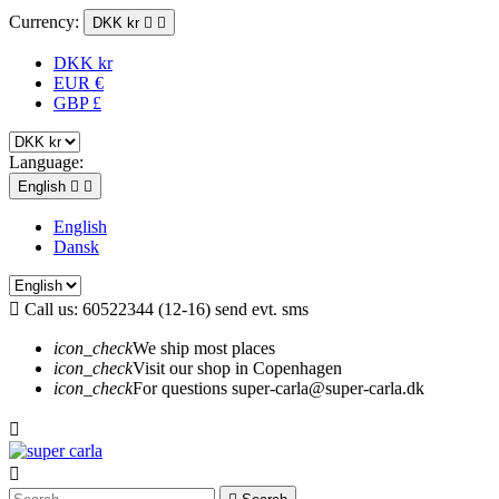
Currency:
DKK kr


DKK kr
EUR €
GBP £
Language:
English


English
Dansk

Call us:
60522344 (12-16) send evt. sms
icon_check
We ship most places
icon_check
Visit our shop in Copenhagen
icon_check
For questions super-carla@super-carla.dk

