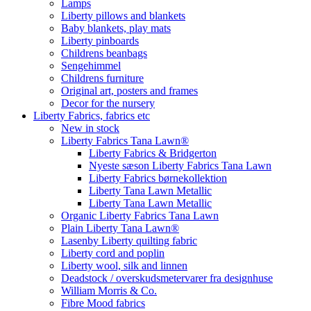
Lamps
Liberty pillows and blankets
Baby blankets, play mats
Liberty pinboards
Childrens beanbags
Sengehimmel
Childrens furniture
Original art, posters and frames
Decor for the nursery
Liberty Fabrics, fabrics etc
New in stock
Liberty Fabrics Tana Lawn®
Liberty Fabrics & Bridgerton
Nyeste sæson Liberty Fabrics Tana Lawn
Liberty Fabrics børnekollektion
Liberty Tana Lawn Metallic
Liberty Tana Lawn Metallic
Organic Liberty Fabrics Tana Lawn
Plain Liberty Tana Lawn®
Lasenby Liberty quilting fabric
Liberty cord and poplin
Liberty wool, silk and linnen
Deadstock / overskudsmetervarer fra designhuse
William Morris & Co.
Fibre Mood fabrics