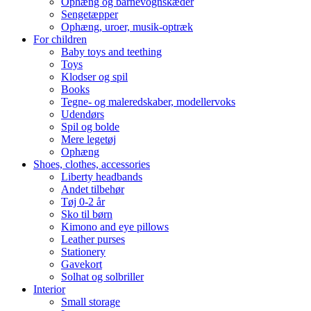
Ophæng og barnevognskæder
Sengetæpper
Ophæng, uroer, musik-optræk
For children
Baby toys and teething
Toys
Klodser og spil
Books
Tegne- og maleredskaber, modellervoks
Udendørs
Spil og bolde
Mere legetøj
Ophæng
Shoes, clothes, accessories
Liberty headbands
Andet tilbehør
Tøj 0-2 år
Sko til børn
Kimono and eye pillows
Leather purses
Stationery
Gavekort
Solhat og solbriller
Interior
Small storage