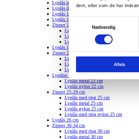
Lynlås usynlig
dem, eller som de har indsaml
Lynlås delbar
Lynlås 12 cm
Lynlås 15 cm
Samtykkevalg
Zipper 10-19 cm
Nødvendig
Lynlås med ring - 18 cm
Lynlås nylon 18 cm
Lynlås metal 22 cm
Lynlås 19 cm
Zipper 20-24 cm
Lynlås med ring 20 cm
Lynlås metal 20 cm
Afvis
Lynlås nylon 20 cm
Lynlåse 22 cm
Lynlås metal 22 cm
Lynlås nylon 22 cm
Zipper 25-29 cm
Lynlås med ring 25 cm
Lynlås metal 25 cm
Lynlås nylon 25 cm
Lynlås med ring nylon 25 cm
Lynlås 26 cm
Zipper 30-34 cm
Lynlås med ring 30 cm
Lynlås metal 30 cm