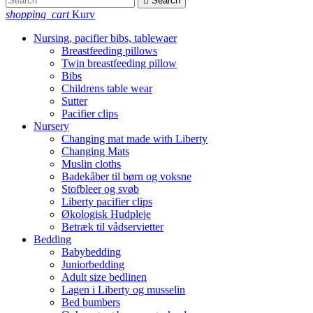

Search
shopping_cart
Kurv
Nursing, pacifier bibs, tablewaer
Breastfeeding pillows
Twin breastfeeding pillow
Bibs
Childrens table wear
Sutter
Pacifier clips
Nursery
Changing mat made with Liberty
Changing Mats
Muslin cloths
Badekåber til børn og voksne
Stofbleer og svøb
Liberty pacifier clips
Økologisk Hudpleje
Betræk til vådservietter
Bedding
Babybedding
Juniorbedding
Adult size bedlinen
Lagen i Liberty og musselin
Bed bumbers