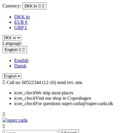
Currency:
DKK kr


DKK kr
EUR €
GBP £
Language:
English


English
Dansk

Call us:
60522344 (12-16) send evt. sms
icon_check
We ship most places
icon_check
Visit our shop in Copenhagen
icon_check
For questions super-carla@super-carla.dk

