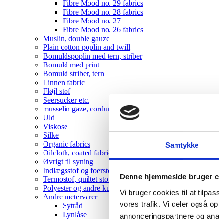
Fibre Mood no. 29 fabrics
Fibre Mood no. 28 fabrics
Fibre Mood no. 27
Fibre Mood no. 26 fabrics
Muslin, double gauze
Plain cotton poplin and twill
Bomuldspoplin med tern, striber
Bomuld med print
Bomuld striber, tern
Linnen fabric
Fløjl stof
Seersucker etc.
musselin gaze, corduroy , velvet
Uld
Viskose
Silke
Organic fabrics
Samtykke
Oilcloth, coated fabrics
Øvrigt til syning
Indlægsstof og foerstof
Denne hjemmeside bruger c
Termostof, quiltet stof
Polyester og andre kunststoffer
Vi bruger cookies til at tilpas
Andre metervarer
vores trafik. Vi deler også 
Sytråd
Lynlåse
annonceringspartnere og anal