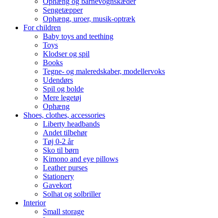
Ophæng og barnevognskæder
Sengetæpper
Ophæng, uroer, musik-optræk
For children
Baby toys and teething
Toys
Klodser og spil
Books
Tegne- og maleredskaber, modellervoks
Udendørs
Spil og bolde
Mere legetøj
Ophæng
Shoes, clothes, accessories
Liberty headbands
Andet tilbehør
Tøj 0-2 år
Sko til børn
Kimono and eye pillows
Leather purses
Stationery
Gavekort
Solhat og solbriller
Interior
Small storage