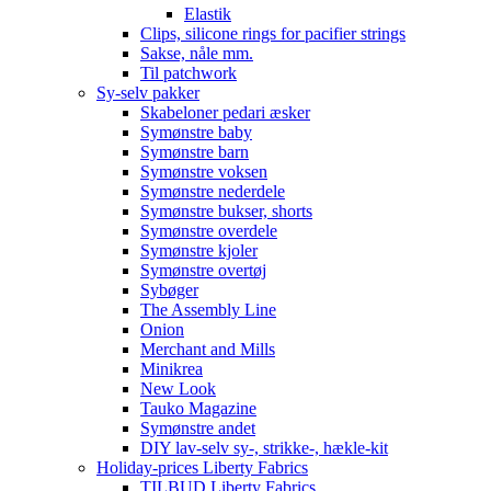
Elastik
Clips, silicone rings for pacifier strings
Sakse, nåle mm.
Til patchwork
Sy-selv pakker
Skabeloner pedari æsker
Symønstre baby
Symønstre barn
Symønstre voksen
Symønstre nederdele
Symønstre bukser, shorts
Symønstre overdele
Symønstre kjoler
Symønstre overtøj
Sybøger
The Assembly Line
Onion
Merchant and Mills
Minikrea
New Look
Tauko Magazine
Symønstre andet
DIY lav-selv sy-, strikke-, hækle-kit
Holiday-prices Liberty Fabrics
TILBUD Liberty Fabrics