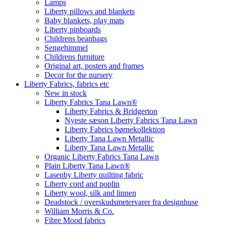
Lamps
Liberty pillows and blankets
Baby blankets, play mats
Liberty pinboards
Childrens beanbags
Sengehimmel
Childrens furniture
Original art, posters and frames
Decor for the nursery
Liberty Fabrics, fabrics etc
New in stock
Liberty Fabrics Tana Lawn®
Liberty Fabrics & Bridgerton
Nyeste sæson Liberty Fabrics Tana Lawn
Liberty Fabrics børnekollektion
Liberty Tana Lawn Metallic
Liberty Tana Lawn Metallic
Organic Liberty Fabrics Tana Lawn
Plain Liberty Tana Lawn®
Lasenby Liberty quilting fabric
Liberty cord and poplin
Liberty wool, silk and linnen
Deadstock / overskudsmetervarer fra designhuse
William Morris & Co.
Fibre Mood fabrics