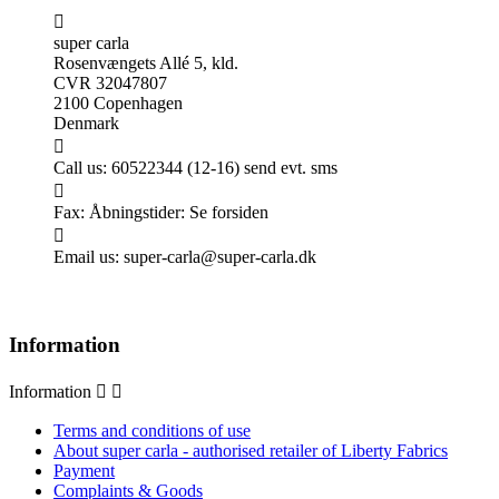

super carla
Rosenvængets Allé 5, kld.
CVR 32047807
2100 Copenhagen
Denmark

Call us:
60522344 (12-16) send evt. sms

Fax:
Åbningstider: Se forsiden

Email us:
super-carla@super-carla.dk
Information
Information


Terms and conditions of use
About super carla - authorised retailer of Liberty Fabrics
Payment
Complaints & Goods