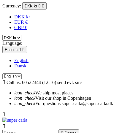
Currency:
DKK kr


DKK kr
EUR €
GBP £
Language:
English


English
Dansk

Call us:
60522344 (12-16) send evt. sms
icon_check
We ship most places
icon_check
Visit our shop in Copenhagen
icon_check
For questions super-carla@super-carla.dk

