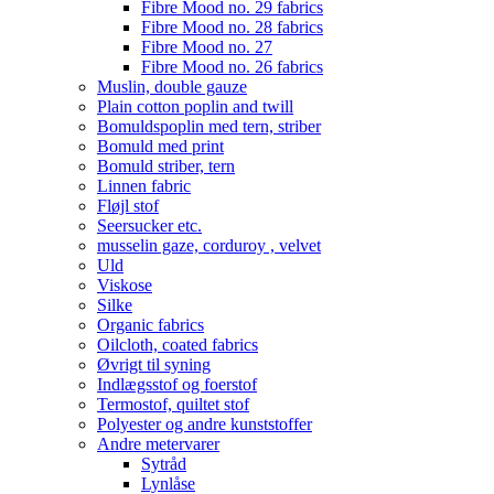
Fibre Mood no. 29 fabrics
Fibre Mood no. 28 fabrics
Fibre Mood no. 27
Fibre Mood no. 26 fabrics
Muslin, double gauze
Plain cotton poplin and twill
Bomuldspoplin med tern, striber
Bomuld med print
Bomuld striber, tern
Linnen fabric
Fløjl stof
Seersucker etc.
musselin gaze, corduroy , velvet
Uld
Viskose
Silke
Organic fabrics
Oilcloth, coated fabrics
Øvrigt til syning
Indlægsstof og foerstof
Termostof, quiltet stof
Polyester og andre kunststoffer
Andre metervarer
Sytråd
Lynlåse