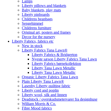
Lamps
Liberty pillows and blankets
Baby blankets, play mats
Liberty pinboards
Childrens beanbags
Sengehimmel
Childrens furniture
Original art, posters and frames
Decor for the nursery
Liberty Fabrics, fabrics etc
New in stock
Liberty Fabrics Tana Lawn®
Liberty Fabrics & Bridgerton
Nyeste sæson Liberty Fabrics Tana Lawn
Liberty Fabrics børnekollektion
Liberty Tana Lawn Metallic
Liberty Tana Lawn Metallic
Organic Liberty Fabrics Tana Lawn
Plain Liberty Tana Lawn®
Lasenby Liberty quilting fabric
Liberty cord and poplin
Liberty wool, silk and linnen
Deadstock / overskudsmetervarer fra designhuse
William Morris & Co.
Fibre Mood fabrics