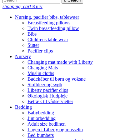

Search
shopping_cart
Kurv
Nursing, pacifier bibs, tablewaer
Breastfeeding pillows
Twin breastfeeding pillow
Bibs
Childrens table wear
Sutter
Pacifier clips
Nursery
Changing mat made with Liberty
Changing Mats
Muslin cloths
Badekåber til børn og voksne
Stofbleer og svøb
Liberty pacifier clips
Økologisk Hudpleje
Betræk til vådservietter
Bedding
Babybedding
Juniorbedding
Adult size bedlinen
Lagen i Liberty og musselin
Bed bumbers