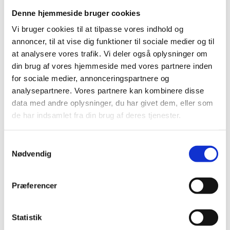
Lynlås nylon 30 cm
Denne hjemmeside bruger cookies
Lynlås 32 cm
Zipper 35-39 cm
Vi bruger cookies til at tilpasse vores indhold og
Lynlås med ring 35 cm
annoncer, til at vise dig funktioner til sociale medier og til
Lynlås nylon 35 cm
Lynlås 37 cm
at analysere vores trafik. Vi deler også oplysninger om
Zipper 40-44 cm
din brug af vores hjemmeside med vores partnere inden
Lynlås med ring 40 cm
for sociale medier, annonceringspartnere og
Lynlås nylon 40 cm
Lynlås metal 40 cm
analysepartnere. Vores partnere kan kombinere disse
Zipper 45-49 cm
data med andre oplysninger, du har givet dem, eller som
Lynlås med ring 45 cm
de har indsamlet fra din brug af deres tjenester.
Lynlås nylon 45 cm
Lynlås 47 cm
Lynlåse 50 cm
Samtykkevalg
Lynlåse 55 cm
Lynlåse 60 cm
Nødvendig
Lynlåse 70-100 cm
Lynlås 100 cm
Lynlås 15 cm
Præferencer
Zipper, buttons, snaps
Bias tape
Bånd - skråbånd / kantbånd
Statistik
Broderet bånd