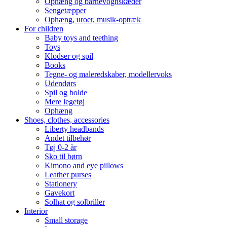
Ophæng og barnevognskæder
Sengetæpper
Ophæng, uroer, musik-optræk
For children
Baby toys and teething
Toys
Klodser og spil
Books
Tegne- og maleredskaber, modellervoks
Udendørs
Spil og bolde
Mere legetøj
Ophæng
Shoes, clothes, accessories
Liberty headbands
Andet tilbehør
Tøj 0-2 år
Sko til børn
Kimono and eye pillows
Leather purses
Stationery
Gavekort
Solhat og solbriller
Interior
Small storage