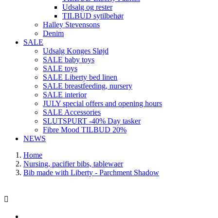
Udsalg og rester
TILBUD sytilbehør
Halley Stevensons
Denim
SALE
Udsalg Konges Sløjd
SALE baby toys
SALE toys
SALE Liberty bed linen
SALE breastfeeding, nursery
SALE interior
JULY special offers and opening hours
SALE Accessories
SLUTSPURT -40% Day tasker
Fibre Mood TILBUD 20%
NEWS
Home
Nursing, pacifier bibs, tablewaer
Bib made with Liberty - Parchment Shadow
