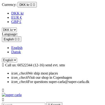
Currency:
DKK kr


DKK kr
EUR €
GBP £
Language:
English


English
Dansk

Call us:
60522344 (12-16) send evt. sms
icon_check
We ship most places
icon_check
Visit our shop in Copenhagen
icon_check
For questions super-carla@super-carla.dk

