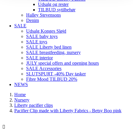
Udsalg og rester
TILBUD sytilbehør
Halley Stevensons
Denim
SALE
Udsalg Konges Sløjd
SALE baby toys
SALE toys
SALE Liberty bed linen
SALE breastfeeding, nursery
SALE interior
JULY special offers and opening hours
SALE Accessories
SLUTSPURT -40% Day tasker
Fibre Mood TILBUD 20%
NEWS
Home
Nursery
Liberty pacifier clips
Pacifier Clip made with Liberty Fabrics - Betsy Boo pink
