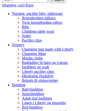

Search
shopping_cart
Kurv
Nursing, pacifier bibs, tablewaer
Breastfeeding pillows
Twin breastfeeding pillow
Bibs
Childrens table wear
Sutter
Pacifier clips
Nursery
Changing mat made with Liberty
Changing Mats
Muslin cloths
Badekåber til børn og voksne
Stofbleer og svøb
Liberty pacifier clips
Økologisk Hudpleje
Betræk til vådservietter
Bedding
Babybedding
Juniorbedding
Adult size bedlinen
Lagen i Liberty og musselin
Bed bumbers