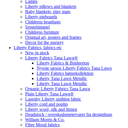
Lamps
Liberty pillows and blankets
Baby blankets, play mats
Liberty pinboards
Childrens beanbags
Sengehimmel
Childrens furniture
Original art, posters and frames
Decor for the nursery
Liberty Fabrics, fabrics etc
New in stock
Liberty Fabrics Tana Lawn®
Liberty Fabrics & Bridgerton
Nyeste sæson Liberty Fabrics Tana Lawn
Liberty Fabrics børnekollektion
Liberty Tana Lawn Metallic
Liberty Tana Lawn Metallic
Organic Liberty Fabrics Tana Lawn
Plain Liberty Tana Lawn®
Lasenby Liberty quilting fabric
Liberty cord and poplin
Liberty wool, silk and linnen
Deadstock / overskudsmetervarer fra designhuse
William Morris & Co.
Fibre Mood fabrics