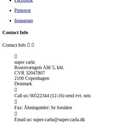
Facebook
Pinterest
Instagram
Contact Info
Contact Info



super carla
Rosenvængets Allé 5, kld.
CVR 32047807
2100 Copenhagen
Denmark

Call us:
60522344 (12-16) send evt. sms

Fax:
Åbningstider: Se forsiden

Email us:
super-carla@super-carla.dk