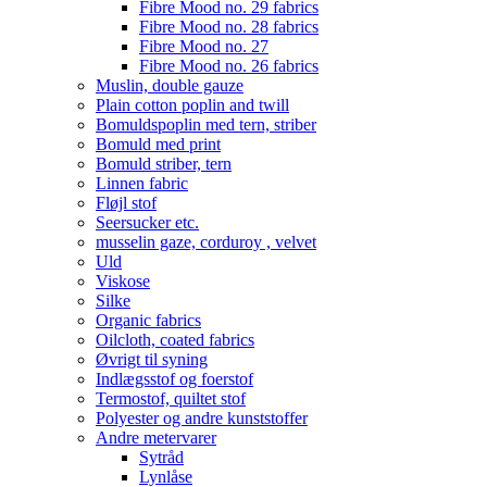
Fibre Mood no. 29 fabrics
Fibre Mood no. 28 fabrics
Fibre Mood no. 27
Fibre Mood no. 26 fabrics
Muslin, double gauze
Plain cotton poplin and twill
Bomuldspoplin med tern, striber
Bomuld med print
Bomuld striber, tern
Linnen fabric
Fløjl stof
Seersucker etc.
musselin gaze, corduroy , velvet
Uld
Viskose
Silke
Organic fabrics
Oilcloth, coated fabrics
Øvrigt til syning
Indlægsstof og foerstof
Termostof, quiltet stof
Polyester og andre kunststoffer
Andre metervarer
Sytråd
Lynlåse