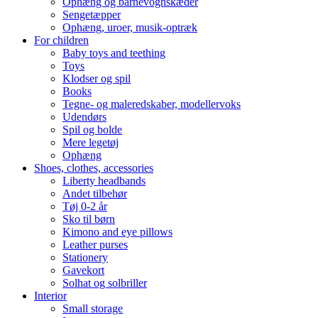
Ophæng og barnevognskæder
Sengetæpper
Ophæng, uroer, musik-optræk
For children
Baby toys and teething
Toys
Klodser og spil
Books
Tegne- og maleredskaber, modellervoks
Udendørs
Spil og bolde
Mere legetøj
Ophæng
Shoes, clothes, accessories
Liberty headbands
Andet tilbehør
Tøj 0-2 år
Sko til børn
Kimono and eye pillows
Leather purses
Stationery
Gavekort
Solhat og solbriller
Interior
Small storage