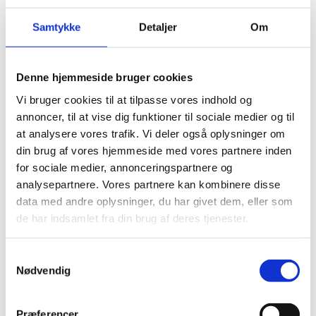
Lynlås nylon 30 cm
Lynlås 32 cm
Samtykke
Detaljer
Om
Zipper 35-39 cm
Lynlås med ring 35 cm
Lynlås nylon 35 cm
Lynlås 37 cm
Denne hjemmeside bruger cookies
Zipper 40-44 cm
Lynlås med ring 40 cm
Vi bruger cookies til at tilpasse vores indhold og
Lynlås nylon 40 cm
annoncer, til at vise dig funktioner til sociale medier og til
Lynlås metal 40 cm
at analysere vores trafik. Vi deler også oplysninger om
Zipper 45-49 cm
Lynlås med ring 45 cm
din brug af vores hjemmeside med vores partnere inden
Lynlås nylon 45 cm
for sociale medier, annonceringspartnere og
Lynlås 47 cm
analysepartnere. Vores partnere kan kombinere disse
Lynlåse 50 cm
Lynlåse 55 cm
data med andre oplysninger, du har givet dem, eller som
Lynlåse 60 cm
de har indsamlet fra din brug af deres tjenester.
Lynlåse 70-100 cm
Lynlås 100 cm
Lynlås 15 cm
Samtykkevalg
Zipper, buttons, snaps
Nødvendig
Bias tape
Bånd - skråbånd / kantbånd
Broderet bånd
Præferencer