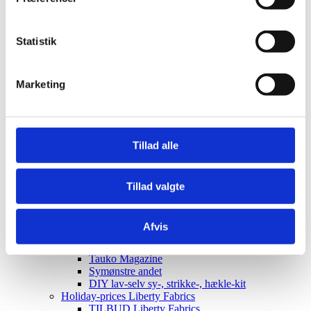
Elastik
Clips, silicone rings for pacifier strings
Sakse, nåle mm.
Statistik
Til patchwork
Sy-selv pakker
Skabeloner pedari æsker
Symønstre baby
Marketing
Symønstre barn
Symønstre voksen
Symønstre nederdele
Symønstre bukser, shorts
Tillad alle
Symønstre overdele
Symønstre kjoler
Symønstre overtøj
Sybøger
Tillad valgte
The Assembly Line
Onion
Merchant and Mills
Afvis
Minikrea
New Look
Tauko Magazine
Symønstre andet
DIY lav-selv sy-, strikke-, hækle-kit
Holiday-prices Liberty Fabrics
TILBUD Liberty Fabrics