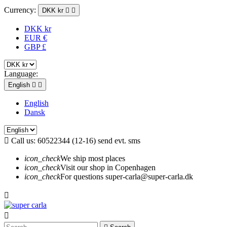
Currency:
DKK kr


DKK kr
EUR €
GBP £
Language:
English


English
Dansk

Call us:
60522344 (12-16) send evt. sms
icon_check
We ship most places
icon_check
Visit our shop in Copenhagen
icon_check
For questions super-carla@super-carla.dk

