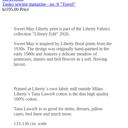
Tauko sewing magazine - no. 8 "Travel"
kr195.00
Price
Sweet May Liberty print is part of the Liberty Fabrics
collection "Library Edit" 2026.
Sweet May is inspired by Liberty floral prints from the
1930s. The design was originally hand-painted in the
early 1980s and features a delicate meadow of
primroses, daisies and bell flowers in a soft, flowing
layout.
Printed at Liberty´s own fabric mill outside Milan.
Liberty´s Tana Lawn® cotton is the thin high quality
100% cotton.
Tana Lawn® is so good for shirts, dresses, pillow
cases, bed linen and much more.
133-136 cm. wide