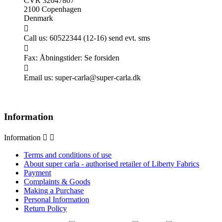
CVR 32047807
2100 Copenhagen
Denmark

Call us:
60522344 (12-16) send evt. sms

Fax:
Åbningstider: Se forsiden

Email us:
super-carla@super-carla.dk
Information
Information


Terms and conditions of use
About super carla - authorised retailer of Liberty Fabrics
Payment
Complaints & Goods
Making a Purchase
Personal Information
Return Policy