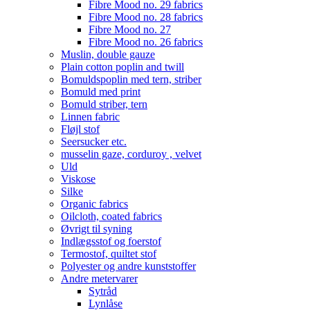
Fibre Mood no. 29 fabrics
Fibre Mood no. 28 fabrics
Fibre Mood no. 27
Fibre Mood no. 26 fabrics
Muslin, double gauze
Plain cotton poplin and twill
Bomuldspoplin med tern, striber
Bomuld med print
Bomuld striber, tern
Linnen fabric
Fløjl stof
Seersucker etc.
musselin gaze, corduroy , velvet
Uld
Viskose
Silke
Organic fabrics
Oilcloth, coated fabrics
Øvrigt til syning
Indlægsstof og foerstof
Termostof, quiltet stof
Polyester og andre kunststoffer
Andre metervarer
Sytråd
Lynlåse