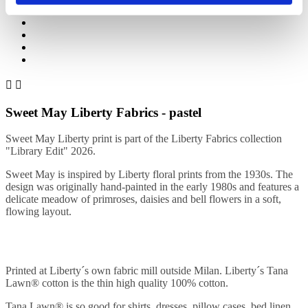


Sweet May Liberty Fabrics - pastel
Sweet May Liberty print is part of the Liberty Fabrics collection
"Library Edit" 2026.
Sweet May is inspired by Liberty floral prints from the 1930s. The
design was originally hand-painted in the early 1980s and features a
delicate meadow of primroses, daisies and bell flowers in a soft,
flowing layout.
Printed at Liberty´s own fabric mill outside Milan. Liberty´s Tana
Lawn® cotton is the thin high quality 100% cotton.
Tana Lawn® is so good for shirts, dresses, pillow cases, bed linen