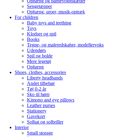
Ophæng og barnevognskæder
Sengetæpper
Ophæng, uroer, musik-optræk
For children
Baby toys and teething
Toys
Klodser og spil
Books
Tegne- og maleredskaber, modellervoks
Udendørs
Spil og bolde
Mere legetøj
Ophæng
Shoes, clothes, accessories
Liberty headbands
Andet tilbehør
Tøj 0-2 år
Sko til børn
Kimono and eye pillows
Leather purses
Stationery
Gavekort
Solhat og solbriller
Interior
Small storage