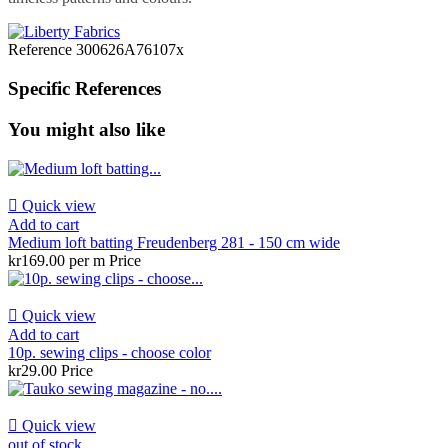
Reference
300626A76107x
Specific References
You might also like

Quick view
Add to cart
Medium loft batting Freudenberg 281 - 150 cm wide
kr169.00 per m
Price

Quick view
Add to cart
10p. sewing clips - choose color
kr29.00
Price

Quick view
out of stock