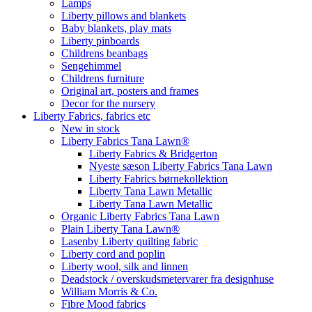
Lamps
Liberty pillows and blankets
Baby blankets, play mats
Liberty pinboards
Childrens beanbags
Sengehimmel
Childrens furniture
Original art, posters and frames
Decor for the nursery
Liberty Fabrics, fabrics etc
New in stock
Liberty Fabrics Tana Lawn®
Liberty Fabrics & Bridgerton
Nyeste sæson Liberty Fabrics Tana Lawn
Liberty Fabrics børnekollektion
Liberty Tana Lawn Metallic
Liberty Tana Lawn Metallic
Organic Liberty Fabrics Tana Lawn
Plain Liberty Tana Lawn®
Lasenby Liberty quilting fabric
Liberty cord and poplin
Liberty wool, silk and linnen
Deadstock / overskudsmetervarer fra designhuse
William Morris & Co.
Fibre Mood fabrics