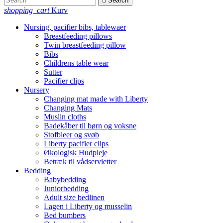

Search
shopping_cart
Kurv
Nursing, pacifier bibs, tablewaer
Breastfeeding pillows
Twin breastfeeding pillow
Bibs
Childrens table wear
Sutter
Pacifier clips
Nursery
Changing mat made with Liberty
Changing Mats
Muslin cloths
Badekåber til børn og voksne
Stofbleer og svøb
Liberty pacifier clips
Økologisk Hudpleje
Betræk til vådservietter
Bedding
Babybedding
Juniorbedding
Adult size bedlinen
Lagen i Liberty og musselin
Bed bumbers