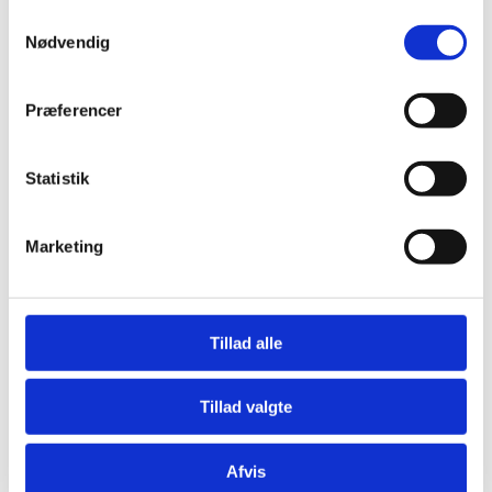
Udsalg og rester
Samtykkevalg
TILBUD sytilbehør
Nødvendig
Halley Stevensons
Denim
SALE
Præferencer
Udsalg Konges Sløjd
SALE baby toys
SALE toys
SALE Liberty bed linen
Statistik
SALE breastfeeding, nursery
SALE interior
JULY special offers and opening hours
Marketing
SALE Accessories
SLUTSPURT -40% Day tasker
Fibre Mood TILBUD 20%
NEWS
Tillad alle
Home
Liberty Fabrics, fabrics etc
Liberty Fabrics Tana Lawn®
Tillad valgte
Sweet May Liberty Fabrics - pastel

Afvis