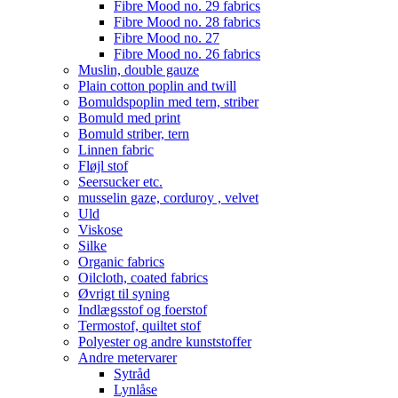
Fibre Mood no. 29 fabrics
Fibre Mood no. 28 fabrics
Fibre Mood no. 27
Fibre Mood no. 26 fabrics
Muslin, double gauze
Plain cotton poplin and twill
Bomuldspoplin med tern, striber
Bomuld med print
Bomuld striber, tern
Linnen fabric
Fløjl stof
Seersucker etc.
musselin gaze, corduroy , velvet
Uld
Viskose
Silke
Organic fabrics
Oilcloth, coated fabrics
Øvrigt til syning
Indlægsstof og foerstof
Termostof, quiltet stof
Polyester og andre kunststoffer
Andre metervarer
Sytråd
Lynlåse