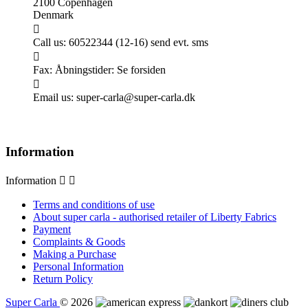
2100 Copenhagen
Denmark

Call us:
60522344 (12-16) send evt. sms

Fax:
Åbningstider: Se forsiden

Email us:
super-carla@super-carla.dk
Information
Information


Terms and conditions of use
About super carla - authorised retailer of Liberty Fabrics
Payment
Complaints & Goods
Making a Purchase
Personal Information
Return Policy
Super Carla
© 2026