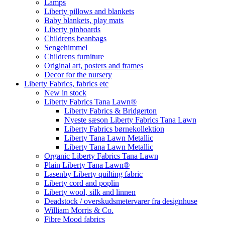
Lamps
Liberty pillows and blankets
Baby blankets, play mats
Liberty pinboards
Childrens beanbags
Sengehimmel
Childrens furniture
Original art, posters and frames
Decor for the nursery
Liberty Fabrics, fabrics etc
New in stock
Liberty Fabrics Tana Lawn®
Liberty Fabrics & Bridgerton
Nyeste sæson Liberty Fabrics Tana Lawn
Liberty Fabrics børnekollektion
Liberty Tana Lawn Metallic
Liberty Tana Lawn Metallic
Organic Liberty Fabrics Tana Lawn
Plain Liberty Tana Lawn®
Lasenby Liberty quilting fabric
Liberty cord and poplin
Liberty wool, silk and linnen
Deadstock / overskudsmetervarer fra designhuse
William Morris & Co.
Fibre Mood fabrics