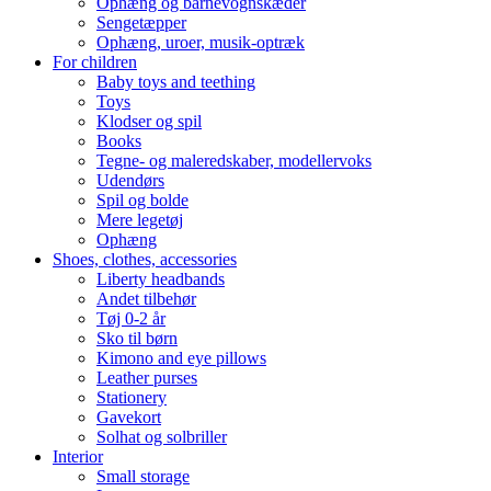
Ophæng og barnevognskæder
Sengetæpper
Ophæng, uroer, musik-optræk
For children
Baby toys and teething
Toys
Klodser og spil
Books
Tegne- og maleredskaber, modellervoks
Udendørs
Spil og bolde
Mere legetøj
Ophæng
Shoes, clothes, accessories
Liberty headbands
Andet tilbehør
Tøj 0-2 år
Sko til børn
Kimono and eye pillows
Leather purses
Stationery
Gavekort
Solhat og solbriller
Interior
Small storage