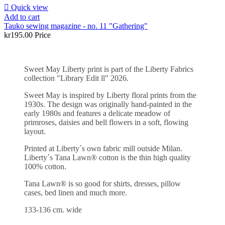

Quick view
Add to cart
Tauko sewing magazine - no. 11 "Gathering"
kr195.00
Price
Sweet May Liberty print is part of the Liberty Fabrics
collection "Library Edit ll" 2026.
Sweet May is inspired by Liberty floral prints from the
1930s. The design was originally hand-painted in the
early 1980s and features a delicate meadow of
primroses, daisies and bell flowers in a soft, flowing
layout.
Printed at Liberty´s own fabric mill outside Milan.
Liberty´s Tana Lawn® cotton is the thin high quality
100% cotton.
Tana Lawn® is so good for shirts, dresses, pillow
cases, bed linen and much more.
133-136 cm. wide