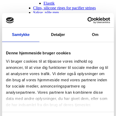
Elastik
Clips, silicone rings for pacifier strings
Sakse, nåle mm.
Til patchwork
Sy-selv pakker
Skabeloner pedari æsker
Symønstre baby
Samtykke
Detaljer
Om
Symønstre barn
Symønstre voksen
Symønstre nederdele
Symønstre bukser, shorts
Denne hjemmeside bruger cookies
Symønstre overdele
Symønstre kjoler
Vi bruger cookies til at tilpasse vores indhold og
Symønstre overtøj
annoncer, til at vise dig funktioner til sociale medier og til
Sybøger
The Assembly Line
at analysere vores trafik. Vi deler også oplysninger om
Onion
din brug af vores hjemmeside med vores partnere inden
Merchant and Mills
for sociale medier, annonceringspartnere og
Minikrea
New Look
analysepartnere. Vores partnere kan kombinere disse
Tauko Magazine
data med andre oplysninger, du har givet dem, eller som
Symønstre andet
de har indsamlet fra din brug af deres tjenester.
DIY lav-selv sy-, strikke-, hækle-kit
Holiday-prices Liberty Fabrics
TILBUD Liberty Fabrics