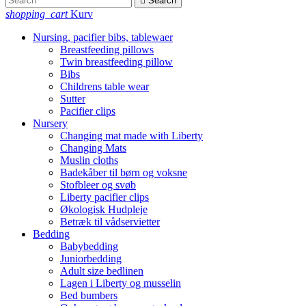

Search
shopping_cart
Kurv
Nursing, pacifier bibs, tablewaer
Breastfeeding pillows
Twin breastfeeding pillow
Bibs
Childrens table wear
Sutter
Pacifier clips
Nursery
Changing mat made with Liberty
Changing Mats
Muslin cloths
Badekåber til børn og voksne
Stofbleer og svøb
Liberty pacifier clips
Økologisk Hudpleje
Betræk til vådservietter
Bedding
Babybedding
Juniorbedding
Adult size bedlinen
Lagen i Liberty og musselin
Bed bumbers