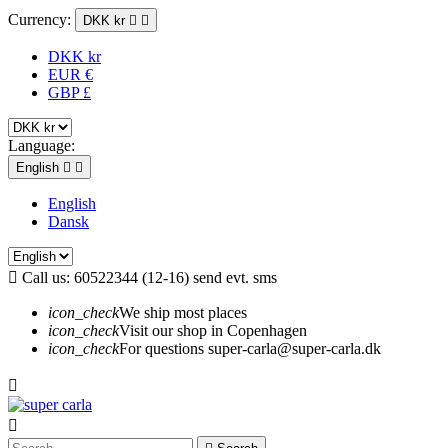
Currency:
DKK kr


DKK kr
EUR €
GBP £
Language:
English


English
Dansk

Call us:
60522344 (12-16) send evt. sms
icon_check
We ship most places
icon_check
Visit our shop in Copenhagen
icon_check
For questions super-carla@super-carla.dk

