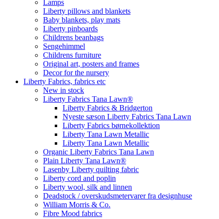
Lamps
Liberty pillows and blankets
Baby blankets, play mats
Liberty pinboards
Childrens beanbags
Sengehimmel
Childrens furniture
Original art, posters and frames
Decor for the nursery
Liberty Fabrics, fabrics etc
New in stock
Liberty Fabrics Tana Lawn®
Liberty Fabrics & Bridgerton
Nyeste sæson Liberty Fabrics Tana Lawn
Liberty Fabrics børnekollektion
Liberty Tana Lawn Metallic
Liberty Tana Lawn Metallic
Organic Liberty Fabrics Tana Lawn
Plain Liberty Tana Lawn®
Lasenby Liberty quilting fabric
Liberty cord and poplin
Liberty wool, silk and linnen
Deadstock / overskudsmetervarer fra designhuse
William Morris & Co.
Fibre Mood fabrics