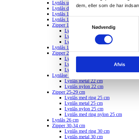
Lynlås usynlig
dem, eller som de har indsaml
Lynlås delbar
Lynlås 12 cm
Lynlås 15 cm
Samtykkevalg
Zipper 10-19 cm
Nødvendig
Lynlås med ring - 18 cm
Lynlås nylon 18 cm
Lynlås metal 22 cm
Lynlås 19 cm
Zipper 20-24 cm
Lynlås med ring 20 cm
Lynlås metal 20 cm
Afvis
Lynlås nylon 20 cm
Lynlåse 22 cm
Lynlås metal 22 cm
Lynlås nylon 22 cm
Zipper 25-29 cm
Lynlås med ring 25 cm
Lynlås metal 25 cm
Lynlås nylon 25 cm
Lynlås med ring nylon 25 cm
Lynlås 26 cm
Zipper 30-34 cm
Lynlås med ring 30 cm
Lynlås metal 30 cm