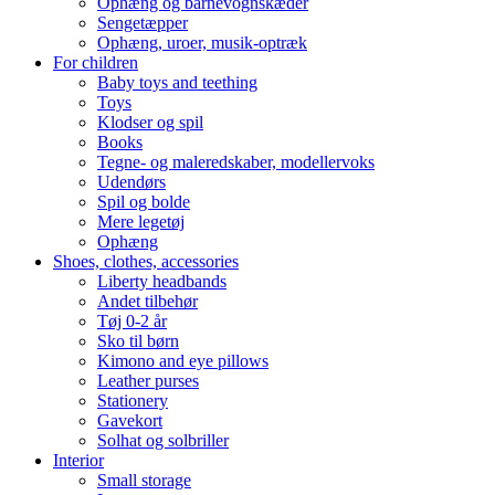
Ophæng og barnevognskæder
Sengetæpper
Ophæng, uroer, musik-optræk
For children
Baby toys and teething
Toys
Klodser og spil
Books
Tegne- og maleredskaber, modellervoks
Udendørs
Spil og bolde
Mere legetøj
Ophæng
Shoes, clothes, accessories
Liberty headbands
Andet tilbehør
Tøj 0-2 år
Sko til børn
Kimono and eye pillows
Leather purses
Stationery
Gavekort
Solhat og solbriller
Interior
Small storage