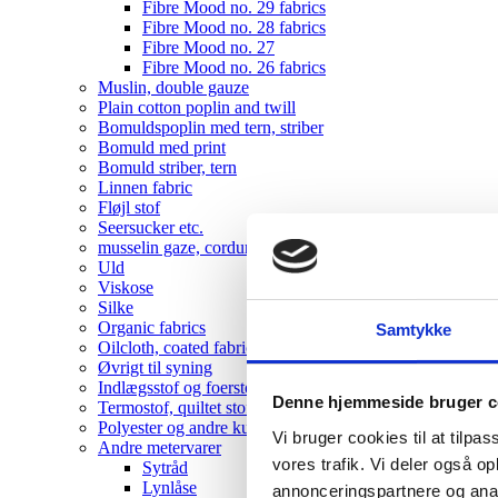
Fibre Mood no. 29 fabrics
Fibre Mood no. 28 fabrics
Fibre Mood no. 27
Fibre Mood no. 26 fabrics
Muslin, double gauze
Plain cotton poplin and twill
Bomuldspoplin med tern, striber
Bomuld med print
Bomuld striber, tern
Linnen fabric
Fløjl stof
Seersucker etc.
musselin gaze, corduroy , velvet
Uld
Viskose
Silke
Organic fabrics
Samtykke
Oilcloth, coated fabrics
Øvrigt til syning
Indlægsstof og foerstof
Denne hjemmeside bruger c
Termostof, quiltet stof
Polyester og andre kunststoffer
Vi bruger cookies til at tilpas
Andre metervarer
vores trafik. Vi deler også 
Sytråd
Lynlåse
annonceringspartnere og anal