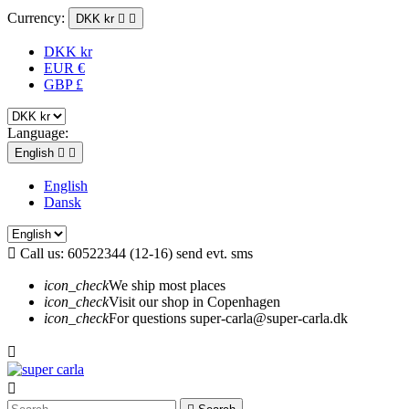
Currency:
DKK kr


DKK kr
EUR €
GBP £
Language:
English


English
Dansk

Call us:
60522344 (12-16) send evt. sms
icon_check
We ship most places
icon_check
Visit our shop in Copenhagen
icon_check
For questions super-carla@super-carla.dk

