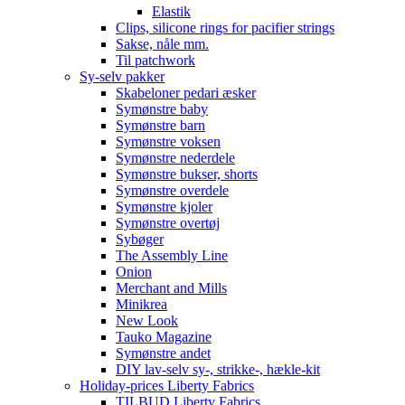
Elastik
Clips, silicone rings for pacifier strings
Sakse, nåle mm.
Til patchwork
Sy-selv pakker
Skabeloner pedari æsker
Symønstre baby
Symønstre barn
Symønstre voksen
Symønstre nederdele
Symønstre bukser, shorts
Symønstre overdele
Symønstre kjoler
Symønstre overtøj
Sybøger
The Assembly Line
Onion
Merchant and Mills
Minikrea
New Look
Tauko Magazine
Symønstre andet
DIY lav-selv sy-, strikke-, hækle-kit
Holiday-prices Liberty Fabrics
TILBUD Liberty Fabrics