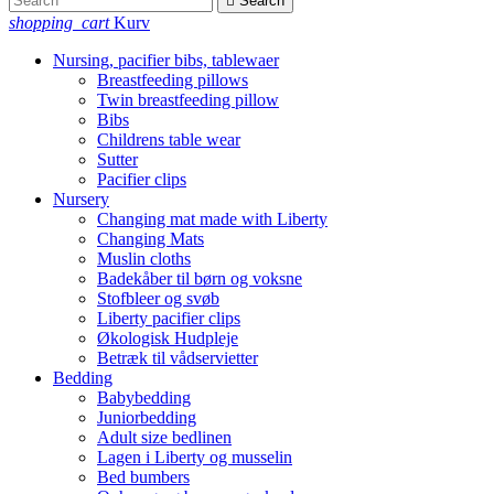

Search
shopping_cart
Kurv
Nursing, pacifier bibs, tablewaer
Breastfeeding pillows
Twin breastfeeding pillow
Bibs
Childrens table wear
Sutter
Pacifier clips
Nursery
Changing mat made with Liberty
Changing Mats
Muslin cloths
Badekåber til børn og voksne
Stofbleer og svøb
Liberty pacifier clips
Økologisk Hudpleje
Betræk til vådservietter
Bedding
Babybedding
Juniorbedding
Adult size bedlinen
Lagen i Liberty og musselin
Bed bumbers