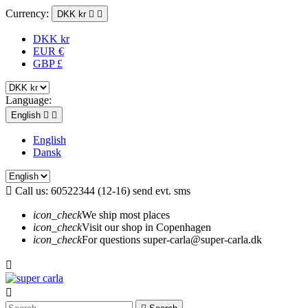
Currency:
DKK kr


DKK kr
EUR €
GBP £
Language:
English


English
Dansk

Call us:
60522344 (12-16) send evt. sms
icon_check
We ship most places
icon_check
Visit our shop in Copenhagen
icon_check
For questions super-carla@super-carla.dk

