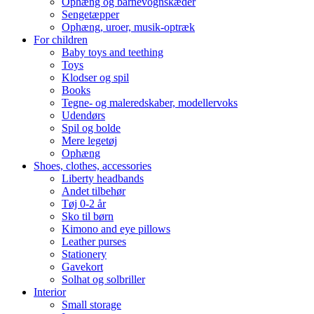
Ophæng og barnevognskæder
Sengetæpper
Ophæng, uroer, musik-optræk
For children
Baby toys and teething
Toys
Klodser og spil
Books
Tegne- og maleredskaber, modellervoks
Udendørs
Spil og bolde
Mere legetøj
Ophæng
Shoes, clothes, accessories
Liberty headbands
Andet tilbehør
Tøj 0-2 år
Sko til børn
Kimono and eye pillows
Leather purses
Stationery
Gavekort
Solhat og solbriller
Interior
Small storage