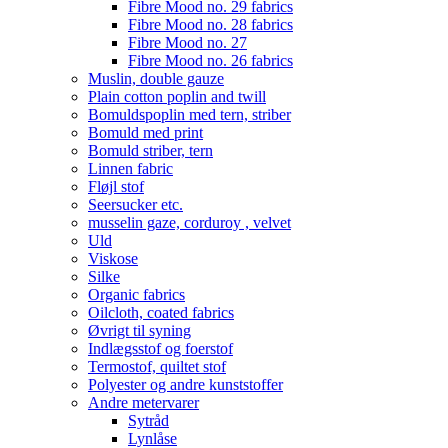
Fibre Mood no. 29 fabrics
Fibre Mood no. 28 fabrics
Fibre Mood no. 27
Fibre Mood no. 26 fabrics
Muslin, double gauze
Plain cotton poplin and twill
Bomuldspoplin med tern, striber
Bomuld med print
Bomuld striber, tern
Linnen fabric
Fløjl stof
Seersucker etc.
musselin gaze, corduroy , velvet
Uld
Viskose
Silke
Organic fabrics
Oilcloth, coated fabrics
Øvrigt til syning
Indlægsstof og foerstof
Termostof, quiltet stof
Polyester og andre kunststoffer
Andre metervarer
Sytråd
Lynlåse