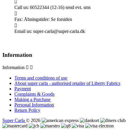

Call us:
60522344 (12-16) send evt. sms

Fax:
Åbningstider: Se forsiden

Email us:
super-carla@super-carla.dk
Information
Information


Terms and conditions of use
About super carla - authorised retailer of Liberty Fabrics
Payment
Complaints & Goods
Making a Purchase
Personal Information
Return Policy
Super Carla
© 2026