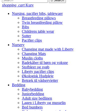

Search
shopping_cart
Kurv
Nursing, pacifier bibs, tablewaer
Breastfeeding pillows
Twin breastfeeding pillow
Bibs
Childrens table wear
Sutter
Pacifier clips
Nursery
Changing mat made with Liberty
Changing Mats
Muslin cloths
Badekåber til børn og voksne
Stofbleer og svøb
Liberty pacifier clips
Økologisk Hudpleje
Betræk til vådservietter
Bedding
Babybedding
Juniorbedding
Adult size bedlinen
Lagen i Liberty og musselin
Bed bumbers