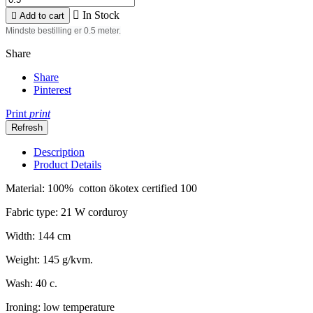

In Stock

Add to cart
Mindste bestilling er 0.5 meter.
Share
Share
Pinterest
Print
print
Description
Product Details
Material: 100% cotton ökotex certified 100
Fabric type: 21 W corduroy
Width: 144 cm
Weight: 145 g/kvm.
Wash: 40 c.
Ironing: low temperature