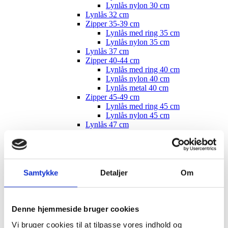
Lynlås nylon 30 cm
Lynlås 32 cm
Zipper 35-39 cm
Lynlås med ring 35 cm
Lynlås nylon 35 cm
Lynlås 37 cm
Zipper 40-44 cm
Lynlås med ring 40 cm
Lynlås nylon 40 cm
Lynlås metal 40 cm
Zipper 45-49 cm
Lynlås med ring 45 cm
Lynlås nylon 45 cm
Lynlås 47 cm
Lynlåse 50 cm
Lynlåse 55 cm
Lynlåse 60 cm
Lynlåse 70-100 cm
Lynlås 100 cm
Samtykke
Detaljer
Om
Lynlås 15 cm
Zipper, buttons, snaps
Bias tape
Bånd - skråbånd / kantbånd
Denne hjemmeside bruger cookies
Broderet bånd
Vi bruger cookies til at tilpasse vores indhold og