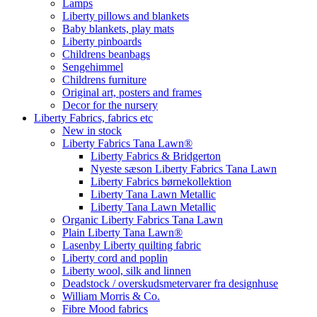
Lamps
Liberty pillows and blankets
Baby blankets, play mats
Liberty pinboards
Childrens beanbags
Sengehimmel
Childrens furniture
Original art, posters and frames
Decor for the nursery
Liberty Fabrics, fabrics etc
New in stock
Liberty Fabrics Tana Lawn®
Liberty Fabrics & Bridgerton
Nyeste sæson Liberty Fabrics Tana Lawn
Liberty Fabrics børnekollektion
Liberty Tana Lawn Metallic
Liberty Tana Lawn Metallic
Organic Liberty Fabrics Tana Lawn
Plain Liberty Tana Lawn®
Lasenby Liberty quilting fabric
Liberty cord and poplin
Liberty wool, silk and linnen
Deadstock / overskudsmetervarer fra designhuse
William Morris & Co.
Fibre Mood fabrics