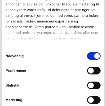
Elastik
annoncer, til at vise dig funktioner til sociale medier og til
Clips, silicone rings for pacifier strings
at analysere vores trafik. Vi deler også oplysninger om
Sakse, nåle mm.
din brug af vores hjemmeside med vores partnere inden
Til patchwork
Sy-selv pakker
for sociale medier, annonceringspartnere og
Skabeloner pedari æsker
analysepartnere. Vores partnere kan kombinere disse
Symønstre baby
data med andre oplysninger, du har givet dem, eller som
Symønstre barn
Symønstre voksen
de har indsamlet fra din brug af deres tjenester.
Symønstre nederdele
Symønstre bukser, shorts
Symønstre overdele
Samtykkevalg
Symønstre kjoler
Nødvendig
Symønstre overtøj
Sybøger
The Assembly Line
Præferencer
Onion
Merchant and Mills
Minikrea
New Look
Statistik
Tauko Magazine
Symønstre andet
DIY lav-selv sy-, strikke-, hækle-kit
Marketing
Holiday-prices Liberty Fabrics
TILBUD Liberty Fabrics