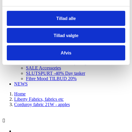
Udsalg og rester
TILBUD sytilbehør
Halley Stevensons
Tillad alle
Denim
SALE
Udsalg Konges Sløjd
Tillad valgte
SALE baby toys
SALE toys
SALE Liberty bed linen
SALE breastfeeding, nursery
Afvis
SALE interior
JULY special offers and opening hours
SALE Accessories
SLUTSPURT -40% Day tasker
Fibre Mood TILBUD 20%
NEWS
Home
Liberty Fabrics, fabrics etc
Corduroy fabric 21W - apples
