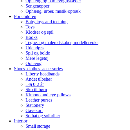
Ophæng og barnevognskæder
Sengetæpper
Ophæng, uroer, musik-optræk
For children
Baby toys and teething
Toys
Klodser og spil
Books
Tegne- og maleredskaber, modellervoks
Udendørs
Spil og bolde
Mere legetøj
Ophæng
Shoes, clothes, accessories
Liberty headbands
Andet tilbehør
Tøj 0-2 år
Sko til børn
Kimono and eye pillows
Leather purses
Stationery
Gavekort
Solhat og solbriller
Interior
Small storage