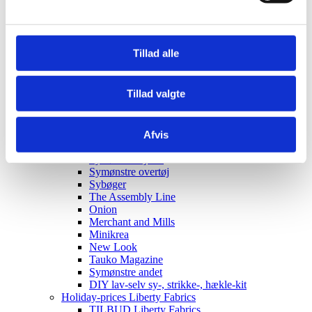
Elastik
Clips, silicone rings for pacifier strings
Sakse, nåle mm.
Til patchwork
Tillad alle
Sy-selv pakker
Skabeloner pedari æsker
Symønstre baby
Tillad valgte
Symønstre barn
Symønstre voksen
Symønstre nederdele
Symønstre bukser, shorts
Afvis
Symønstre overdele
Symønstre kjoler
Symønstre overtøj
Sybøger
The Assembly Line
Onion
Merchant and Mills
Minikrea
New Look
Tauko Magazine
Symønstre andet
DIY lav-selv sy-, strikke-, hækle-kit
Holiday-prices Liberty Fabrics
TILBUD Liberty Fabrics