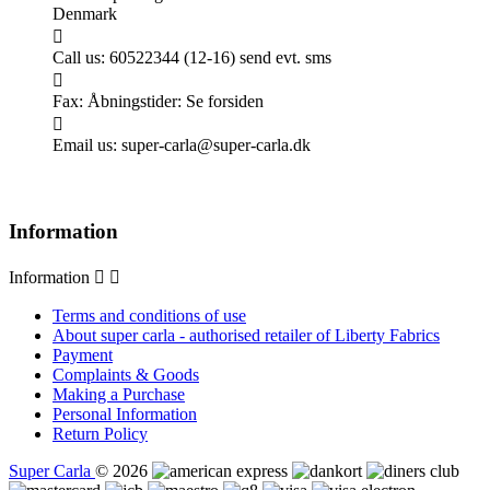
Denmark

Call us:
60522344 (12-16) send evt. sms

Fax:
Åbningstider: Se forsiden

Email us:
super-carla@super-carla.dk
Information
Information


Terms and conditions of use
About super carla - authorised retailer of Liberty Fabrics
Payment
Complaints & Goods
Making a Purchase
Personal Information
Return Policy
Super Carla
© 2026