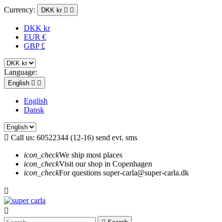
Currency:
DKK kr


DKK kr
EUR €
GBP £
Language:
English


English
Dansk

Call us:
60522344 (12-16) send evt. sms
icon_check
We ship most places
icon_check
Visit our shop in Copenhagen
icon_check
For questions super-carla@super-carla.dk

