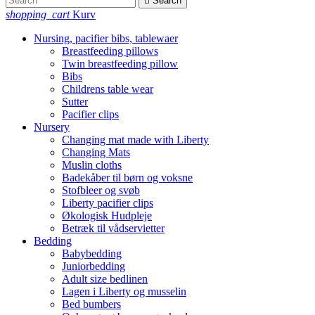

Search
shopping_cart
Kurv
Nursing, pacifier bibs, tablewaer
Breastfeeding pillows
Twin breastfeeding pillow
Bibs
Childrens table wear
Sutter
Pacifier clips
Nursery
Changing mat made with Liberty
Changing Mats
Muslin cloths
Badekåber til børn og voksne
Stofbleer og svøb
Liberty pacifier clips
Økologisk Hudpleje
Betræk til vådservietter
Bedding
Babybedding
Juniorbedding
Adult size bedlinen
Lagen i Liberty og musselin
Bed bumbers