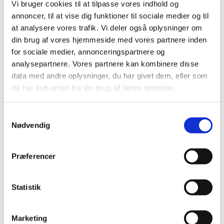
Vi bruger cookies til at tilpasse vores indhold og
Lynlås nylon 30 cm
Lynlås 32 cm
annoncer, til at vise dig funktioner til sociale medier og til
Zipper 35-39 cm
at analysere vores trafik. Vi deler også oplysninger om
Lynlås med ring 35 cm
din brug af vores hjemmeside med vores partnere inden
Lynlås nylon 35 cm
Lynlås 37 cm
for sociale medier, annonceringspartnere og
Zipper 40-44 cm
analysepartnere. Vores partnere kan kombinere disse
Lynlås med ring 40 cm
data med andre oplysninger, du har givet dem, eller som
Lynlås nylon 40 cm
Lynlås metal 40 cm
de har indsamlet fra din brug af deres tjenester.
Zipper 45-49 cm
Lynlås med ring 45 cm
Lynlås nylon 45 cm
Samtykkevalg
Lynlås 47 cm
Nødvendig
Lynlåse 50 cm
Lynlåse 55 cm
Lynlåse 60 cm
Præferencer
Lynlåse 70-100 cm
Lynlås 100 cm
Lynlås 15 cm
Zipper, buttons, snaps
Statistik
Bias tape
Bånd - skråbånd / kantbånd
Broderet bånd
Marketing