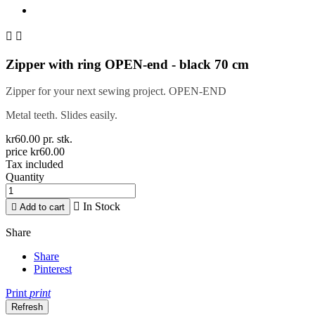


Zipper with ring OPEN-end - black 70 cm
Zipper for your next sewing project. OPEN-END
Metal teeth. Slides easily.
kr60.00 pr. stk.
price kr60.00
Tax included
Quantity

In Stock

Add to cart
Share
Share
Pinterest
Print
print