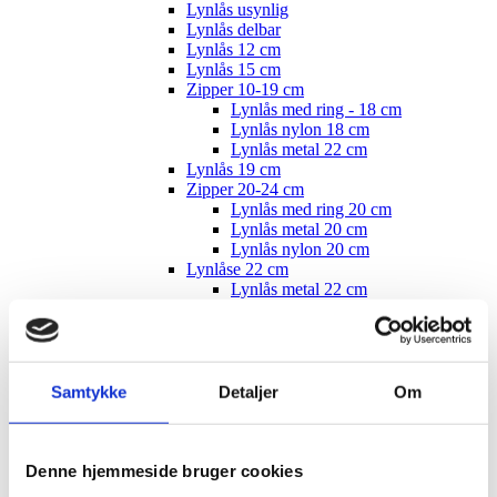
Lynlås usynlig
Lynlås delbar
Lynlås 12 cm
Lynlås 15 cm
Zipper 10-19 cm
Lynlås med ring - 18 cm
Lynlås nylon 18 cm
Lynlås metal 22 cm
Lynlås 19 cm
Zipper 20-24 cm
Lynlås med ring 20 cm
Lynlås metal 20 cm
Lynlås nylon 20 cm
Lynlåse 22 cm
Lynlås metal 22 cm
Lynlås nylon 22 cm
Zipper 25-29 cm
Lynlås med ring 25 cm
Lynlås metal 25 cm
Lynlås nylon 25 cm
Samtykke
Detaljer
Om
Lynlås med ring nylon 25 cm
Lynlås 26 cm
Zipper 30-34 cm
Lynlås med ring 30 cm
Denne hjemmeside bruger cookies
Lynlås metal 30 cm