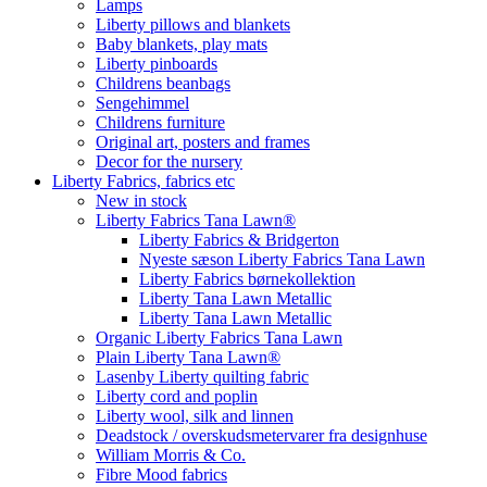
Lamps
Liberty pillows and blankets
Baby blankets, play mats
Liberty pinboards
Childrens beanbags
Sengehimmel
Childrens furniture
Original art, posters and frames
Decor for the nursery
Liberty Fabrics, fabrics etc
New in stock
Liberty Fabrics Tana Lawn®
Liberty Fabrics & Bridgerton
Nyeste sæson Liberty Fabrics Tana Lawn
Liberty Fabrics børnekollektion
Liberty Tana Lawn Metallic
Liberty Tana Lawn Metallic
Organic Liberty Fabrics Tana Lawn
Plain Liberty Tana Lawn®
Lasenby Liberty quilting fabric
Liberty cord and poplin
Liberty wool, silk and linnen
Deadstock / overskudsmetervarer fra designhuse
William Morris & Co.
Fibre Mood fabrics