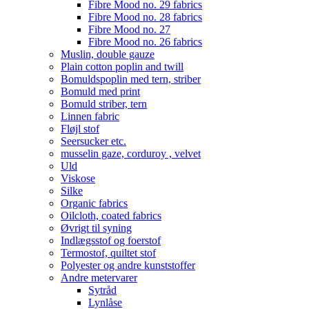
Fibre Mood no. 29 fabrics
Fibre Mood no. 28 fabrics
Fibre Mood no. 27
Fibre Mood no. 26 fabrics
Muslin, double gauze
Plain cotton poplin and twill
Bomuldspoplin med tern, striber
Bomuld med print
Bomuld striber, tern
Linnen fabric
Fløjl stof
Seersucker etc.
musselin gaze, corduroy , velvet
Uld
Viskose
Silke
Organic fabrics
Oilcloth, coated fabrics
Øvrigt til syning
Indlægsstof og foerstof
Termostof, quiltet stof
Polyester og andre kunststoffer
Andre metervarer
Sytråd
Lynlåse