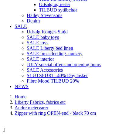
Udsalg og rester
TILBUD sytilbehør
Halley Stevensons
Denim
SALE
Udsalg Konges Sløjd
SALE baby toys
SALE toys
SALE Liberty bed linen
SALE breastfeeding, nursery
SALE interior
JULY special offers and opening hours
SALE Accessories
SLUTSPURT -40% Day tasker
Fibre Mood TILBUD 20%
NEWS
Home
Liberty Fabrics, fabrics etc
Andre metervarer
Zipper with ring OPEN-end - black 70 cm
