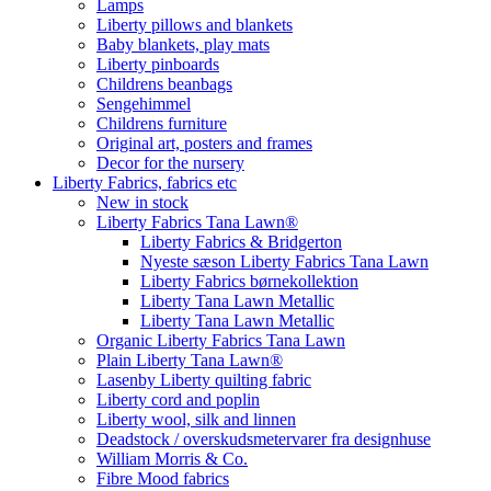
Lamps
Liberty pillows and blankets
Baby blankets, play mats
Liberty pinboards
Childrens beanbags
Sengehimmel
Childrens furniture
Original art, posters and frames
Decor for the nursery
Liberty Fabrics, fabrics etc
New in stock
Liberty Fabrics Tana Lawn®
Liberty Fabrics & Bridgerton
Nyeste sæson Liberty Fabrics Tana Lawn
Liberty Fabrics børnekollektion
Liberty Tana Lawn Metallic
Liberty Tana Lawn Metallic
Organic Liberty Fabrics Tana Lawn
Plain Liberty Tana Lawn®
Lasenby Liberty quilting fabric
Liberty cord and poplin
Liberty wool, silk and linnen
Deadstock / overskudsmetervarer fra designhuse
William Morris & Co.
Fibre Mood fabrics