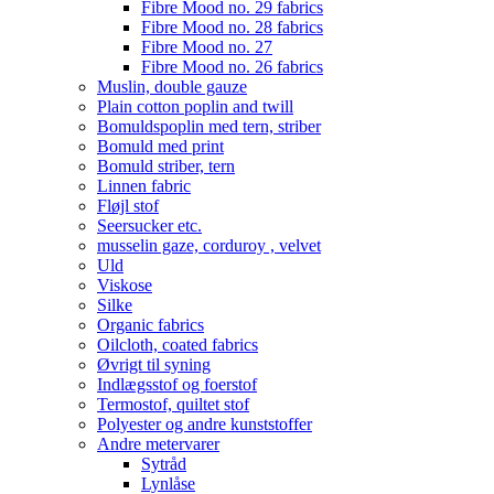
Fibre Mood no. 29 fabrics
Fibre Mood no. 28 fabrics
Fibre Mood no. 27
Fibre Mood no. 26 fabrics
Muslin, double gauze
Plain cotton poplin and twill
Bomuldspoplin med tern, striber
Bomuld med print
Bomuld striber, tern
Linnen fabric
Fløjl stof
Seersucker etc.
musselin gaze, corduroy , velvet
Uld
Viskose
Silke
Organic fabrics
Oilcloth, coated fabrics
Øvrigt til syning
Indlægsstof og foerstof
Termostof, quiltet stof
Polyester og andre kunststoffer
Andre metervarer
Sytråd
Lynlåse