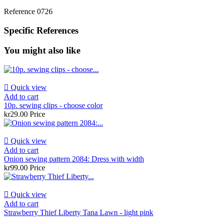
Reference
0726
Specific References
You might also like

Quick view
Add to cart
10p. sewing clips - choose color
kr29.00
Price

Quick view
Add to cart
Onion sewing pattern 2084: Dress with width
kr99.00
Price

Quick view
Add to cart
Strawberry Thief Liberty Tana Lawn - light pink