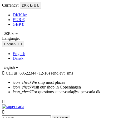
Currency:
DKK kr


DKK kr
EUR €
GBP £
Language:
English


English
Dansk

Call us:
60522344 (12-16) send evt. sms
icon_check
We ship most places
icon_check
Visit our shop in Copenhagen
icon_check
For questions super-carla@super-carla.dk

