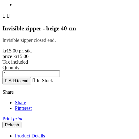


Invisible zipper - beige 40 cm
Invisible zipper closed end.
kr15.00 pr. stk.
price kr15.00
Tax included
Quantity

In Stock

Add to cart
Share
Share
Pinterest
Print
print
Product Details