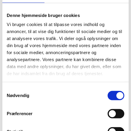
Lynlås nylon 30 cm
Lynlås 32 cm
Zipper 35-39 cm
Denne hjemmeside bruger cookies
Lynlås med ring 35 cm
Lynlås nylon 35 cm
Vi bruger cookies til at tilpasse vores indhold og
Lynlås 37 cm
annoncer, til at vise dig funktioner til sociale medier og til
Zipper 40-44 cm
at analysere vores trafik. Vi deler også oplysninger om
Lynlås med ring 40 cm
Lynlås nylon 40 cm
din brug af vores hjemmeside med vores partnere inden
Lynlås metal 40 cm
for sociale medier, annonceringspartnere og
Zipper 45-49 cm
analysepartnere. Vores partnere kan kombinere disse
Lynlås med ring 45 cm
Lynlås nylon 45 cm
data med andre oplysninger, du har givet dem, eller som
Lynlås 47 cm
de har indsamlet fra din brug af deres tjenester.
Lynlåse 50 cm
Lynlåse 55 cm
Lynlåse 60 cm
Samtykkevalg
Lynlåse 70-100 cm
Nødvendig
Lynlås 100 cm
Lynlås 15 cm
Zipper, buttons, snaps
Præferencer
Bias tape
Bånd - skråbånd / kantbånd
Broderet bånd