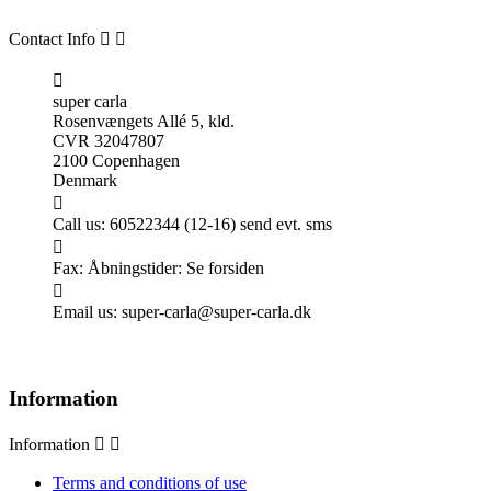
Contact Info



super carla
Rosenvængets Allé 5, kld.
CVR 32047807
2100 Copenhagen
Denmark

Call us:
60522344 (12-16) send evt. sms

Fax:
Åbningstider: Se forsiden

Email us:
super-carla@super-carla.dk
Information
Information


Terms and conditions of use