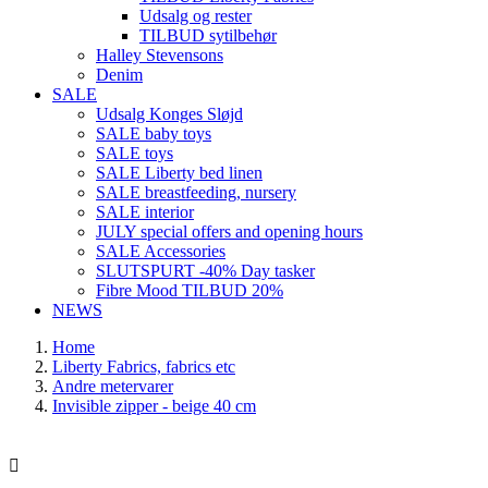
Udsalg og rester
TILBUD sytilbehør
Halley Stevensons
Denim
SALE
Udsalg Konges Sløjd
SALE baby toys
SALE toys
SALE Liberty bed linen
SALE breastfeeding, nursery
SALE interior
JULY special offers and opening hours
SALE Accessories
SLUTSPURT -40% Day tasker
Fibre Mood TILBUD 20%
NEWS
Home
Liberty Fabrics, fabrics etc
Andre metervarer
Invisible zipper - beige 40 cm
