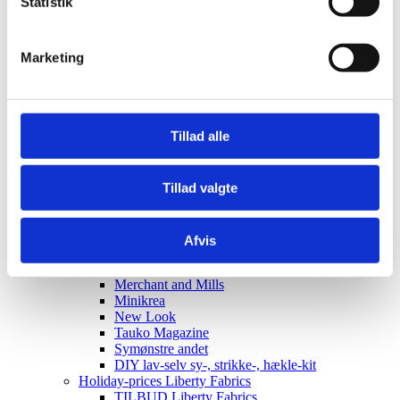
Statistik
Elastik
Clips, silicone rings for pacifier strings
Sakse, nåle mm.
Marketing
Til patchwork
Sy-selv pakker
Skabeloner pedari æsker
Symønstre baby
Symønstre barn
Tillad alle
Symønstre voksen
Symønstre nederdele
Symønstre bukser, shorts
Tillad valgte
Symønstre overdele
Symønstre kjoler
Symønstre overtøj
Sybøger
Afvis
The Assembly Line
Onion
Merchant and Mills
Minikrea
New Look
Tauko Magazine
Symønstre andet
DIY lav-selv sy-, strikke-, hækle-kit
Holiday-prices Liberty Fabrics
TILBUD Liberty Fabrics