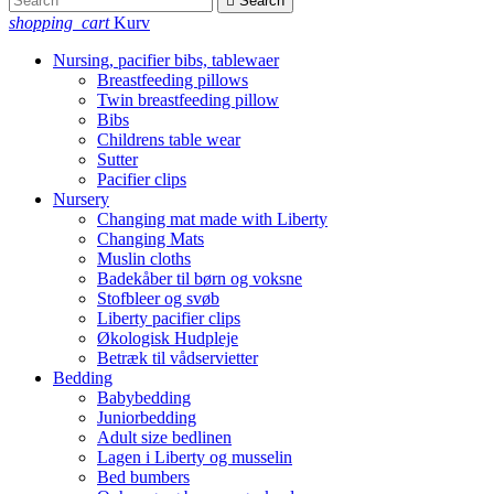

Search
shopping_cart
Kurv
Nursing, pacifier bibs, tablewaer
Breastfeeding pillows
Twin breastfeeding pillow
Bibs
Childrens table wear
Sutter
Pacifier clips
Nursery
Changing mat made with Liberty
Changing Mats
Muslin cloths
Badekåber til børn og voksne
Stofbleer og svøb
Liberty pacifier clips
Økologisk Hudpleje
Betræk til vådservietter
Bedding
Babybedding
Juniorbedding
Adult size bedlinen
Lagen i Liberty og musselin
Bed bumbers