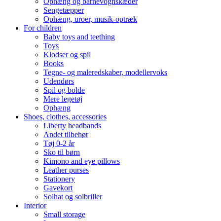
Ophæng og barnevognskæder
Sengetæpper
Ophæng, uroer, musik-optræk
For children
Baby toys and teething
Toys
Klodser og spil
Books
Tegne- og maleredskaber, modellervoks
Udendørs
Spil og bolde
Mere legetøj
Ophæng
Shoes, clothes, accessories
Liberty headbands
Andet tilbehør
Tøj 0-2 år
Sko til børn
Kimono and eye pillows
Leather purses
Stationery
Gavekort
Solhat og solbriller
Interior
Small storage