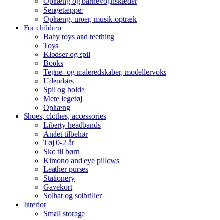
Ophæng og barnevognskæder
Sengetæpper
Ophæng, uroer, musik-optræk
For children
Baby toys and teething
Toys
Klodser og spil
Books
Tegne- og maleredskaber, modellervoks
Udendørs
Spil og bolde
Mere legetøj
Ophæng
Shoes, clothes, accessories
Liberty headbands
Andet tilbehør
Tøj 0-2 år
Sko til børn
Kimono and eye pillows
Leather purses
Stationery
Gavekort
Solhat og solbriller
Interior
Small storage