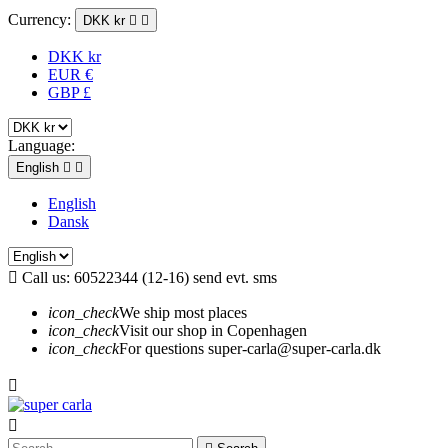
Currency:
DKK kr


DKK kr
EUR €
GBP £
Language:
English


English
Dansk

Call us:
60522344 (12-16) send evt. sms
icon_check
We ship most places
icon_check
Visit our shop in Copenhagen
icon_check
For questions super-carla@super-carla.dk

