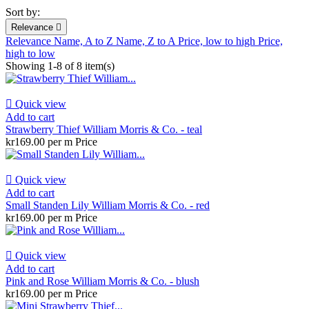
Sort by:
Relevance

Relevance
Name, A to Z
Name, Z to A
Price, low to high
Price,
high to low
Showing 1-8 of 8 item(s)

Quick view
Add to cart
Strawberry Thief William Morris & Co. - teal
kr169.00 per m
Price

Quick view
Add to cart
Small Standen Lily William Morris & Co. - red
kr169.00 per m
Price

Quick view
Add to cart
Pink and Rose William Morris & Co. - blush
kr169.00 per m
Price