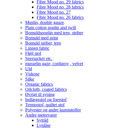
Fibre Mood no. 29 fabrics
Fibre Mood no. 28 fabrics
Fibre Mood no. 27
Fibre Mood no. 26 fabrics
Muslin, double gauze
Plain cotton poplin and twill
Bomuldspoplin med tern, striber
Bomuld med print
Bomuld striber, tern
Linnen fabric
Fløjl stof
Seersucker etc.
musselin gaze, corduroy , velvet
Uld
Viskose
Silke
Organic fabrics
Oilcloth, coated fabrics
Øvrigt til syning
Indlægsstof og foerstof
Termostof, quiltet stof
Polyester og andre kunststoffer
Andre metervarer
Sytråd
Lynlåse