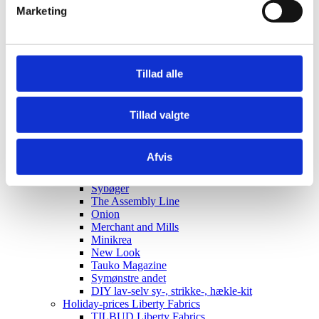
Elastik
Marketing
Clips, silicone rings for pacifier strings
Sakse, nåle mm.
Til patchwork
Sy-selv pakker
Skabeloner pedari æsker
Tillad alle
Symønstre baby
Symønstre barn
Symønstre voksen
Tillad valgte
Symønstre nederdele
Symønstre bukser, shorts
Symønstre overdele
Afvis
Symønstre kjoler
Symønstre overtøj
Sybøger
The Assembly Line
Onion
Merchant and Mills
Minikrea
New Look
Tauko Magazine
Symønstre andet
DIY lav-selv sy-, strikke-, hækle-kit
Holiday-prices Liberty Fabrics
TILBUD Liberty Fabrics