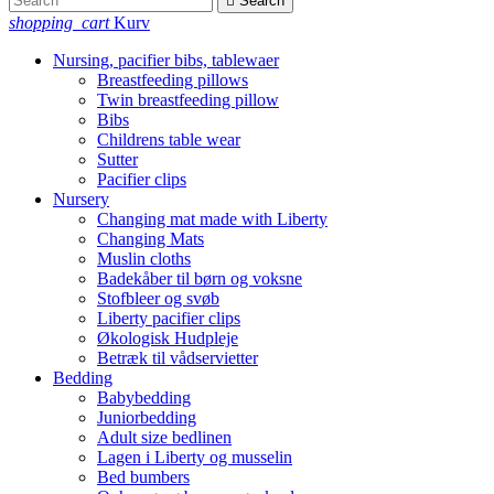

Search
shopping_cart
Kurv
Nursing, pacifier bibs, tablewaer
Breastfeeding pillows
Twin breastfeeding pillow
Bibs
Childrens table wear
Sutter
Pacifier clips
Nursery
Changing mat made with Liberty
Changing Mats
Muslin cloths
Badekåber til børn og voksne
Stofbleer og svøb
Liberty pacifier clips
Økologisk Hudpleje
Betræk til vådservietter
Bedding
Babybedding
Juniorbedding
Adult size bedlinen
Lagen i Liberty og musselin
Bed bumbers