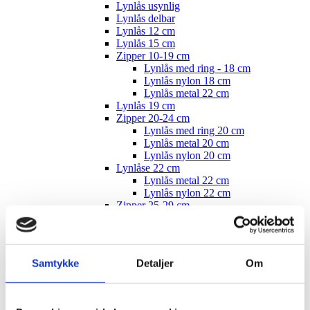
Lynlås usynlig
Lynlås delbar
Lynlås 12 cm
Lynlås 15 cm
Zipper 10-19 cm
Lynlås med ring - 18 cm
Lynlås nylon 18 cm
Lynlås metal 22 cm
Lynlås 19 cm
Zipper 20-24 cm
Lynlås med ring 20 cm
Lynlås metal 20 cm
Lynlås nylon 20 cm
Lynlåse 22 cm
Lynlås metal 22 cm
Lynlås nylon 22 cm
Zipper 25-29 cm
Lynlås med ring 25 cm
Lynlås metal 25 cm
Lynlås nylon 25 cm
Lynlås med ring nylon 25 cm
Samtykke
Detaljer
Om
Lynlås 26 cm
Zipper 30-34 cm
Lynlås med ring 30 cm
Lynlås metal 30 cm