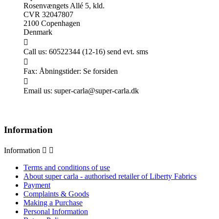
Rosenvængets Allé 5, kld.
CVR 32047807
2100 Copenhagen
Denmark

Call us:
60522344 (12-16) send evt. sms

Fax:
Åbningstider: Se forsiden

Email us:
super-carla@super-carla.dk
Information
Information


Terms and conditions of use
About super carla - authorised retailer of Liberty Fabrics
Payment
Complaints & Goods
Making a Purchase
Personal Information