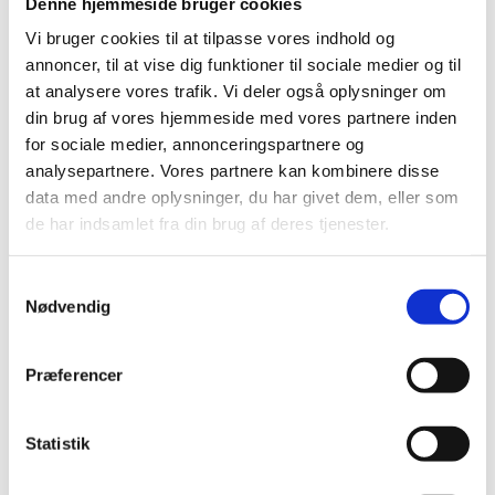
Denne hjemmeside bruger cookies
Lynlås nylon 30 cm
Lynlås 32 cm
Vi bruger cookies til at tilpasse vores indhold og
Zipper 35-39 cm
annoncer, til at vise dig funktioner til sociale medier og til
Lynlås med ring 35 cm
at analysere vores trafik. Vi deler også oplysninger om
Lynlås nylon 35 cm
Lynlås 37 cm
din brug af vores hjemmeside med vores partnere inden
Zipper 40-44 cm
for sociale medier, annonceringspartnere og
Lynlås med ring 40 cm
analysepartnere. Vores partnere kan kombinere disse
Lynlås nylon 40 cm
Lynlås metal 40 cm
data med andre oplysninger, du har givet dem, eller som
Zipper 45-49 cm
de har indsamlet fra din brug af deres tjenester.
Lynlås med ring 45 cm
Lynlås nylon 45 cm
Lynlås 47 cm
Samtykkevalg
Lynlåse 50 cm
Nødvendig
Lynlåse 55 cm
Lynlåse 60 cm
Lynlåse 70-100 cm
Lynlås 100 cm
Præferencer
Lynlås 15 cm
Zipper, buttons, snaps
Bias tape
Statistik
Bånd - skråbånd / kantbånd
Broderet bånd