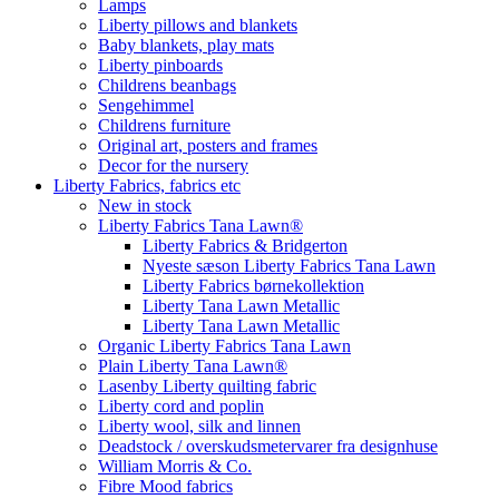
Lamps
Liberty pillows and blankets
Baby blankets, play mats
Liberty pinboards
Childrens beanbags
Sengehimmel
Childrens furniture
Original art, posters and frames
Decor for the nursery
Liberty Fabrics, fabrics etc
New in stock
Liberty Fabrics Tana Lawn®
Liberty Fabrics & Bridgerton
Nyeste sæson Liberty Fabrics Tana Lawn
Liberty Fabrics børnekollektion
Liberty Tana Lawn Metallic
Liberty Tana Lawn Metallic
Organic Liberty Fabrics Tana Lawn
Plain Liberty Tana Lawn®
Lasenby Liberty quilting fabric
Liberty cord and poplin
Liberty wool, silk and linnen
Deadstock / overskudsmetervarer fra designhuse
William Morris & Co.
Fibre Mood fabrics