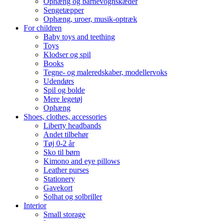
Ophæng og barnevognskæder
Sengetæpper
Ophæng, uroer, musik-optræk
For children
Baby toys and teething
Toys
Klodser og spil
Books
Tegne- og maleredskaber, modellervoks
Udendørs
Spil og bolde
Mere legetøj
Ophæng
Shoes, clothes, accessories
Liberty headbands
Andet tilbehør
Tøj 0-2 år
Sko til børn
Kimono and eye pillows
Leather purses
Stationery
Gavekort
Solhat og solbriller
Interior
Small storage