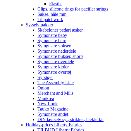
Elastik
Clips, silicone rings for pacifier strings
Sakse, nåle mm.
Til patchwork
Sy-selv pakker
Skabeloner pedari æsker
Symønstre baby
Symønstre barn
Symønstre voksen
Symønstre nederdele
Symønstre bukser, shorts
Symønstre overdele
Symønstre kjoler
Symønstre overtøj
Sybøger
The Assembly Line
Onion
Merchant and Mills
Minikrea
New Look
Tauko Magazine
Symønstre andet
DIY lav-selv sy-, strikke-, hækle-kit
Holiday-prices Liberty Fabrics
TILBUD Liberty Fabrics