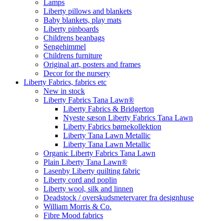
Lamps
Liberty pillows and blankets
Baby blankets, play mats
Liberty pinboards
Childrens beanbags
Sengehimmel
Childrens furniture
Original art, posters and frames
Decor for the nursery
Liberty Fabrics, fabrics etc
New in stock
Liberty Fabrics Tana Lawn®
Liberty Fabrics & Bridgerton
Nyeste sæson Liberty Fabrics Tana Lawn
Liberty Fabrics børnekollektion
Liberty Tana Lawn Metallic
Liberty Tana Lawn Metallic
Organic Liberty Fabrics Tana Lawn
Plain Liberty Tana Lawn®
Lasenby Liberty quilting fabric
Liberty cord and poplin
Liberty wool, silk and linnen
Deadstock / overskudsmetervarer fra designhuse
William Morris & Co.
Fibre Mood fabrics