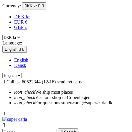
Currency:
DKK kr


DKK kr
EUR €
GBP £
Language:
English


English
Dansk

Call us:
60522344 (12-16) send evt. sms
icon_check
We ship most places
icon_check
Visit our shop in Copenhagen
icon_check
For questions super-carla@super-carla.dk

