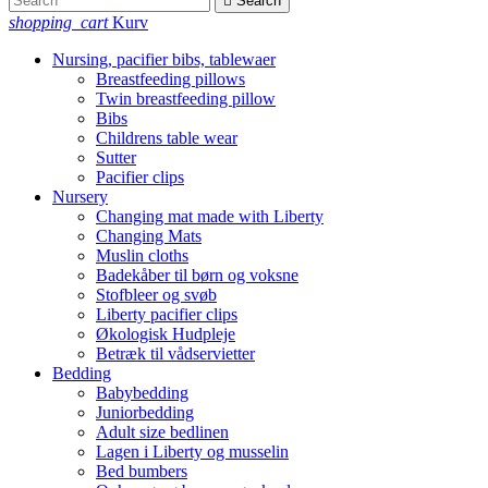

Search
shopping_cart
Kurv
Nursing, pacifier bibs, tablewaer
Breastfeeding pillows
Twin breastfeeding pillow
Bibs
Childrens table wear
Sutter
Pacifier clips
Nursery
Changing mat made with Liberty
Changing Mats
Muslin cloths
Badekåber til børn og voksne
Stofbleer og svøb
Liberty pacifier clips
Økologisk Hudpleje
Betræk til vådservietter
Bedding
Babybedding
Juniorbedding
Adult size bedlinen
Lagen i Liberty og musselin
Bed bumbers