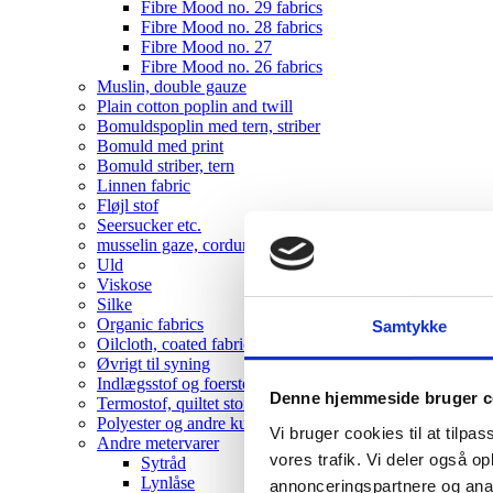
Fibre Mood no. 29 fabrics
Fibre Mood no. 28 fabrics
Fibre Mood no. 27
Fibre Mood no. 26 fabrics
Muslin, double gauze
Plain cotton poplin and twill
Bomuldspoplin med tern, striber
Bomuld med print
Bomuld striber, tern
Linnen fabric
Fløjl stof
Seersucker etc.
musselin gaze, corduroy , velvet
Uld
Viskose
Silke
Organic fabrics
Samtykke
Oilcloth, coated fabrics
Øvrigt til syning
Indlægsstof og foerstof
Denne hjemmeside bruger c
Termostof, quiltet stof
Polyester og andre kunststoffer
Vi bruger cookies til at tilpas
Andre metervarer
vores trafik. Vi deler også 
Sytråd
Lynlåse
annonceringspartnere og anal