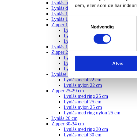
Lynlås usynlig
dem, eller som de har indsaml
Lynlås delbar
Lynlås 12 cm
Lynlås 15 cm
Samtykkevalg
Zipper 10-19 cm
Nødvendig
Lynlås med ring - 18 cm
Lynlås nylon 18 cm
Lynlås metal 22 cm
Lynlås 19 cm
Zipper 20-24 cm
Lynlås med ring 20 cm
Lynlås metal 20 cm
Afvis
Lynlås nylon 20 cm
Lynlåse 22 cm
Lynlås metal 22 cm
Lynlås nylon 22 cm
Zipper 25-29 cm
Lynlås med ring 25 cm
Lynlås metal 25 cm
Lynlås nylon 25 cm
Lynlås med ring nylon 25 cm
Lynlås 26 cm
Zipper 30-34 cm
Lynlås med ring 30 cm
Lynlås metal 30 cm