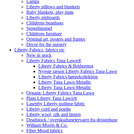
Lamps
Liberty pillows and blankets
Baby blankets, play mats
Liberty pinboards
Childrens beanbags
Sengehimmel
Childrens furniture
Original art, posters and frames
Decor for the nursery
Liberty Fabrics, fabrics etc
New in stock
Liberty Fabrics Tana Lawn®
Liberty Fabrics & Bridgerton
Nyeste sæson Liberty Fabrics Tana Lawn
Liberty Fabrics børnekollektion
Liberty Tana Lawn Metallic
Liberty Tana Lawn Metallic
Organic Liberty Fabrics Tana Lawn
Plain Liberty Tana Lawn®
Lasenby Liberty quilting fabric
Liberty cord and poplin
Liberty wool, silk and linnen
Deadstock / overskudsmetervarer fra designhuse
William Morris & Co.
Fibre Mood fabrics