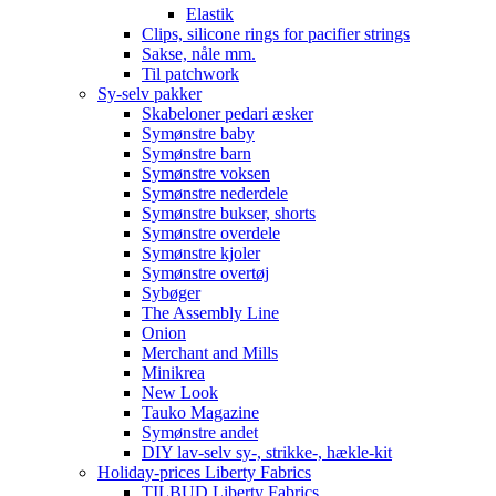
Elastik
Clips, silicone rings for pacifier strings
Sakse, nåle mm.
Til patchwork
Sy-selv pakker
Skabeloner pedari æsker
Symønstre baby
Symønstre barn
Symønstre voksen
Symønstre nederdele
Symønstre bukser, shorts
Symønstre overdele
Symønstre kjoler
Symønstre overtøj
Sybøger
The Assembly Line
Onion
Merchant and Mills
Minikrea
New Look
Tauko Magazine
Symønstre andet
DIY lav-selv sy-, strikke-, hækle-kit
Holiday-prices Liberty Fabrics
TILBUD Liberty Fabrics