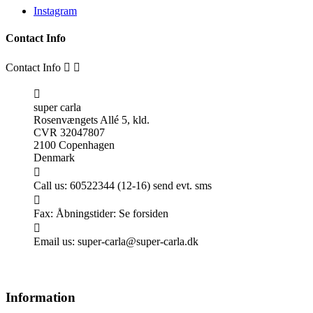
Instagram
Contact Info
Contact Info



super carla
Rosenvængets Allé 5, kld.
CVR 32047807
2100 Copenhagen
Denmark

Call us:
60522344 (12-16) send evt. sms

Fax:
Åbningstider: Se forsiden

Email us:
super-carla@super-carla.dk
Information