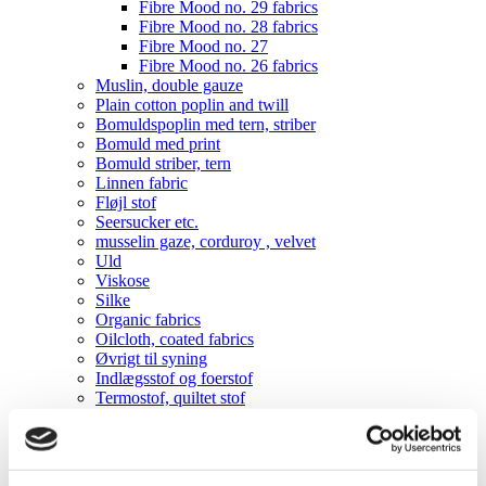
Fibre Mood no. 29 fabrics
Fibre Mood no. 28 fabrics
Fibre Mood no. 27
Fibre Mood no. 26 fabrics
Muslin, double gauze
Plain cotton poplin and twill
Bomuldspoplin med tern, striber
Bomuld med print
Bomuld striber, tern
Linnen fabric
Fløjl stof
Seersucker etc.
musselin gaze, corduroy , velvet
Uld
Viskose
Silke
Organic fabrics
Oilcloth, coated fabrics
Øvrigt til syning
Indlægsstof og foerstof
Termostof, quiltet stof
Polyester og andre kunststoffer
Andre metervarer
Sytråd
Lynlåse