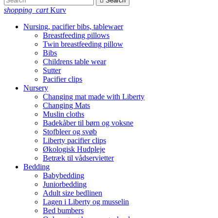

Search
shopping_cart
Kurv
Nursing, pacifier bibs, tablewaer
Breastfeeding pillows
Twin breastfeeding pillow
Bibs
Childrens table wear
Sutter
Pacifier clips
Nursery
Changing mat made with Liberty
Changing Mats
Muslin cloths
Badekåber til børn og voksne
Stofbleer og svøb
Liberty pacifier clips
Økologisk Hudpleje
Betræk til vådservietter
Bedding
Babybedding
Juniorbedding
Adult size bedlinen
Lagen i Liberty og musselin
Bed bumbers