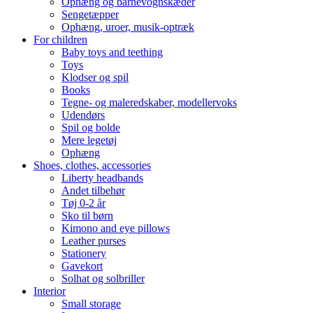
Ophæng og barnevognskæder
Sengetæpper
Ophæng, uroer, musik-optræk
For children
Baby toys and teething
Toys
Klodser og spil
Books
Tegne- og maleredskaber, modellervoks
Udendørs
Spil og bolde
Mere legetøj
Ophæng
Shoes, clothes, accessories
Liberty headbands
Andet tilbehør
Tøj 0-2 år
Sko til børn
Kimono and eye pillows
Leather purses
Stationery
Gavekort
Solhat og solbriller
Interior
Small storage