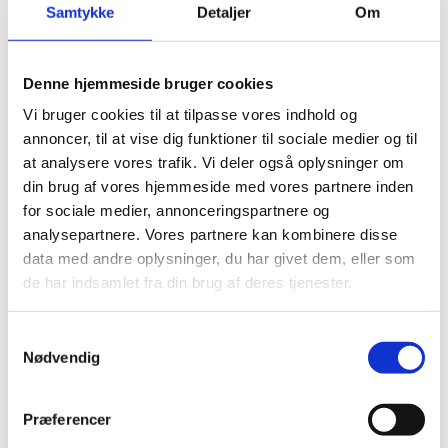
Lynlås usynlig
Samtykke
Detaljer
Om
Lynlås delbar
Lynlås 12 cm
Lynlås 15 cm
Zipper 10-19 cm
Denne hjemmeside bruger cookies
Lynlås med ring - 18 cm
Vi bruger cookies til at tilpasse vores indhold og
Lynlås nylon 18 cm
Lynlås metal 22 cm
annoncer, til at vise dig funktioner til sociale medier og til
Lynlås 19 cm
at analysere vores trafik. Vi deler også oplysninger om
Zipper 20-24 cm
din brug af vores hjemmeside med vores partnere inden
Lynlås med ring 20 cm
Lynlås metal 20 cm
for sociale medier, annonceringspartnere og
Lynlås nylon 20 cm
analysepartnere. Vores partnere kan kombinere disse
Lynlåse 22 cm
data med andre oplysninger, du har givet dem, eller som
Lynlås metal 22 cm
Lynlås nylon 22 cm
de har indsamlet fra din brug af deres tjenester.
Zipper 25-29 cm
Lynlås med ring 25 cm
Lynlås metal 25 cm
Samtykkevalg
Lynlås nylon 25 cm
Nødvendig
Lynlås med ring nylon 25 cm
Lynlås 26 cm
Zipper 30-34 cm
Præferencer
Lynlås med ring 30 cm
Lynlås metal 30 cm