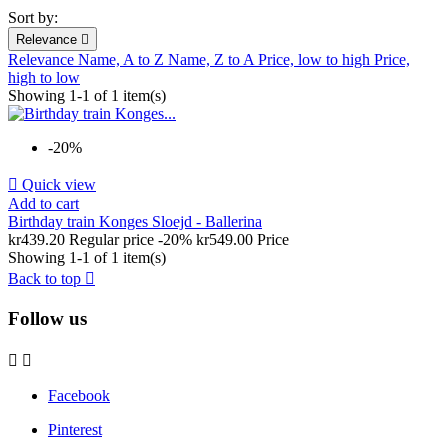
Sort by:
Relevance

Relevance
Name, A to Z
Name, Z to A
Price, low to high
Price,
high to low
Showing 1-1 of 1 item(s)
-20%

Quick view
Add to cart
Birthday train Konges Sloejd - Ballerina
kr439.20
Regular price
-20%
kr549.00
Price
Showing 1-1 of 1 item(s)
Back to top

Follow us


Facebook
Pinterest