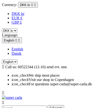
Currency:
DKK kr


DKK kr
EUR €
GBP £
Language:
English


English
Dansk

Call us:
60522344 (12-16) send evt. sms
icon_check
We ship most places
icon_check
Visit our shop in Copenhagen
icon_check
For questions super-carla@super-carla.dk

