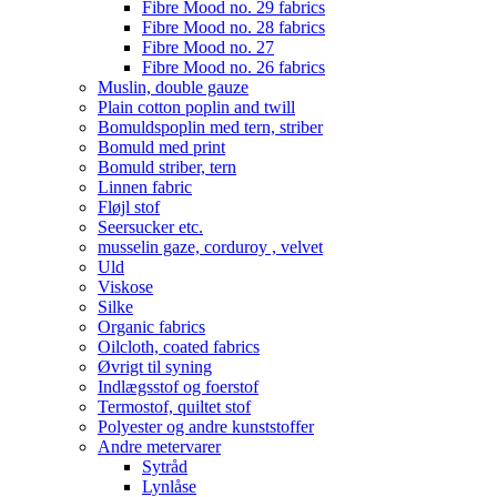
Fibre Mood no. 29 fabrics
Fibre Mood no. 28 fabrics
Fibre Mood no. 27
Fibre Mood no. 26 fabrics
Muslin, double gauze
Plain cotton poplin and twill
Bomuldspoplin med tern, striber
Bomuld med print
Bomuld striber, tern
Linnen fabric
Fløjl stof
Seersucker etc.
musselin gaze, corduroy , velvet
Uld
Viskose
Silke
Organic fabrics
Oilcloth, coated fabrics
Øvrigt til syning
Indlægsstof og foerstof
Termostof, quiltet stof
Polyester og andre kunststoffer
Andre metervarer
Sytråd
Lynlåse