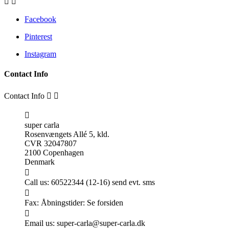


Facebook
Pinterest
Instagram
Contact Info
Contact Info



super carla
Rosenvængets Allé 5, kld.
CVR 32047807
2100 Copenhagen
Denmark

Call us:
60522344 (12-16) send evt. sms

Fax:
Åbningstider: Se forsiden

Email us:
super-carla@super-carla.dk