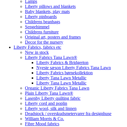
Lamps
Liberty pillows and blankets
Baby blankets, play mats
Liberty pinboards
Childrens beanbags
Sengehimmel
Childrens furniture
Original art, posters and frames
Decor for the nursery
Liberty Fabrics, fabrics etc
New in stock
Liberty Fabrics Tana Lawn®
Liberty Fabrics & Bridgerton
Nyeste sæson Liberty Fabrics Tana Lawn
Liberty Fabrics børnekollektion
Liberty Tana Lawn Metallic
Liberty Tana Lawn Metallic
Organic Liberty Fabrics Tana Lawn
Plain Liberty Tana Lawn®
Lasenby Liberty quilting fabric
Liberty cord and poplin
Liberty wool, silk and linnen
Deadstock / overskudsmetervarer fra designhuse
William Morris & Co.
Fibre Mood fabrics