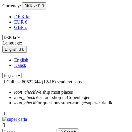
Currency:
DKK kr


DKK kr
EUR €
GBP £
Language:
English


English
Dansk

Call us:
60522344 (12-16) send evt. sms
icon_check
We ship most places
icon_check
Visit our shop in Copenhagen
icon_check
For questions super-carla@super-carla.dk

