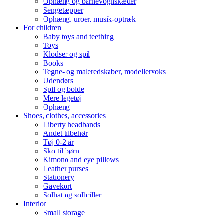
Ophæng og barnevognskæder
Sengetæpper
Ophæng, uroer, musik-optræk
For children
Baby toys and teething
Toys
Klodser og spil
Books
Tegne- og maleredskaber, modellervoks
Udendørs
Spil og bolde
Mere legetøj
Ophæng
Shoes, clothes, accessories
Liberty headbands
Andet tilbehør
Tøj 0-2 år
Sko til børn
Kimono and eye pillows
Leather purses
Stationery
Gavekort
Solhat og solbriller
Interior
Small storage