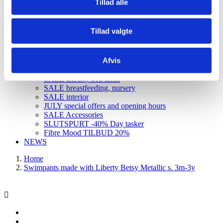
Tillad alle
Udsalg og rester
TILBUD sytilbehør
Halley Stevensons
Tillad valgte
Denim
SALE
Udsalg Konges Sløjd
Afvis
SALE baby toys
SALE toys
SALE Liberty bed linen
SALE breastfeeding, nursery
SALE interior
JULY special offers and opening hours
SALE Accessories
SLUTSPURT -40% Day tasker
Fibre Mood TILBUD 20%
NEWS
Home
Swimpants made with Liberty Betsy Metallic s. 3m-3y
