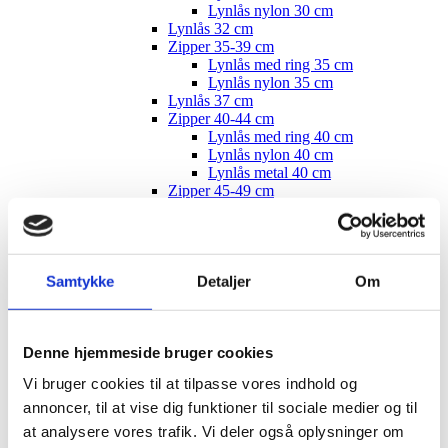
Lynlås nylon 30 cm
Lynlås 32 cm
Zipper 35-39 cm
Lynlås med ring 35 cm
Lynlås nylon 35 cm
Lynlås 37 cm
Zipper 40-44 cm
Lynlås med ring 40 cm
Lynlås nylon 40 cm
Lynlås metal 40 cm
Zipper 45-49 cm
Lynlås med ring 45 cm
Lynlås nylon 45 cm
Lynlås 47 cm
Lynlåse 50 cm
Lynlåse 55 cm
Samtykke
Detaljer
Om
Lynlåse 60 cm
Lynlåse 70-100 cm
Lynlås 100 cm
Denne hjemmeside bruger cookies
Lynlås 15 cm
Zipper, buttons, snaps
Vi bruger cookies til at tilpasse vores indhold og
Bias tape
Bånd - skråbånd / kantbånd
annoncer, til at vise dig funktioner til sociale medier og til
Broderet bånd
at analysere vores trafik. Vi deler også oplysninger om