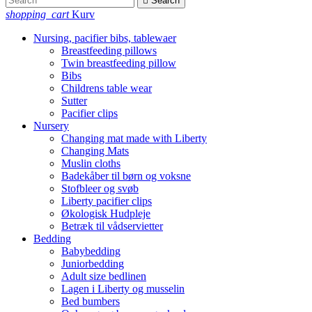

Search
shopping_cart
Kurv
Nursing, pacifier bibs, tablewaer
Breastfeeding pillows
Twin breastfeeding pillow
Bibs
Childrens table wear
Sutter
Pacifier clips
Nursery
Changing mat made with Liberty
Changing Mats
Muslin cloths
Badekåber til børn og voksne
Stofbleer og svøb
Liberty pacifier clips
Økologisk Hudpleje
Betræk til vådservietter
Bedding
Babybedding
Juniorbedding
Adult size bedlinen
Lagen i Liberty og musselin
Bed bumbers