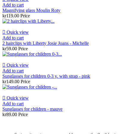
Add to cart
Magnifying glass Moulin Roty
kr119.00
Price

Quick view
Add to cart
2 hairclips with Liberty Josie Joans - Michelle
kr59.00
Price

Quick view
Add to cart
Sunglasses for children 0-3 y. with strap - pink
kr149.00
Price

Quick view
Add to cart
Sunglasses for children - mauve
kr89.00
Price