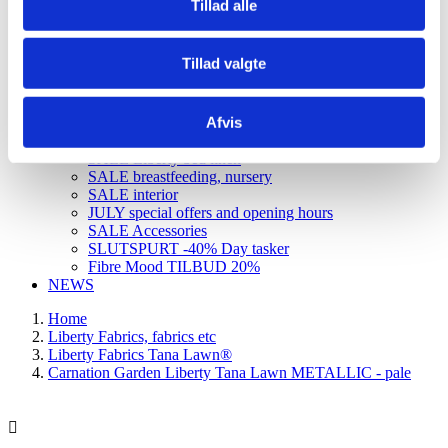
Tillad alle
Udsalg og rester
TILBUD sytilbehør
Halley Stevensons
Tillad valgte
Denim
SALE
Udsalg Konges Sløjd
Afvis
SALE baby toys
SALE toys
SALE Liberty bed linen
SALE breastfeeding, nursery
SALE interior
JULY special offers and opening hours
SALE Accessories
SLUTSPURT -40% Day tasker
Fibre Mood TILBUD 20%
NEWS
Home
Liberty Fabrics, fabrics etc
Liberty Fabrics Tana Lawn®
Carnation Garden Liberty Tana Lawn METALLIC - pale
