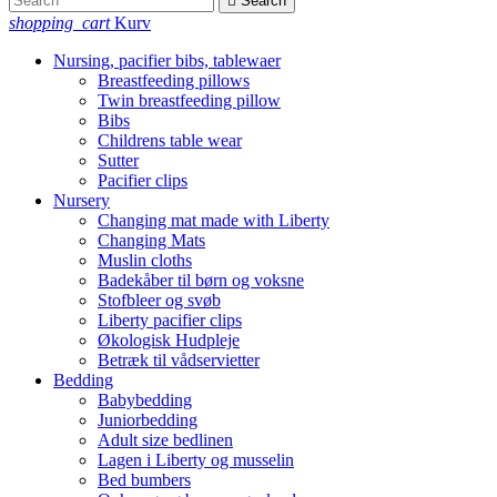

Search
shopping_cart
Kurv
Nursing, pacifier bibs, tablewaer
Breastfeeding pillows
Twin breastfeeding pillow
Bibs
Childrens table wear
Sutter
Pacifier clips
Nursery
Changing mat made with Liberty
Changing Mats
Muslin cloths
Badekåber til børn og voksne
Stofbleer og svøb
Liberty pacifier clips
Økologisk Hudpleje
Betræk til vådservietter
Bedding
Babybedding
Juniorbedding
Adult size bedlinen
Lagen i Liberty og musselin
Bed bumbers