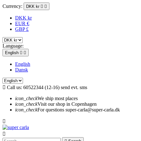
Currency:
DKK kr


DKK kr
EUR €
GBP £
Language:
English


English
Dansk

Call us:
60522344 (12-16) send evt. sms
icon_check
We ship most places
icon_check
Visit our shop in Copenhagen
icon_check
For questions super-carla@super-carla.dk

