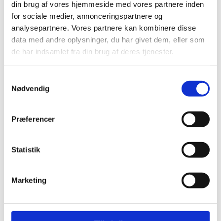
din brug af vores hjemmeside med vores partnere inden
Elastik
Clips, silicone rings for pacifier strings
for sociale medier, annonceringspartnere og
Sakse, nåle mm.
analysepartnere. Vores partnere kan kombinere disse
Til patchwork
data med andre oplysninger, du har givet dem, eller som
Sy-selv pakker
Skabeloner pedari æsker
de har indsamlet fra din brug af deres tjenester.
Symønstre baby
Symønstre barn
Symønstre voksen
Samtykkevalg
Symønstre nederdele
Nødvendig
Symønstre bukser, shorts
Symønstre overdele
Symønstre kjoler
Præferencer
Symønstre overtøj
Sybøger
The Assembly Line
Onion
Statistik
Merchant and Mills
Minikrea
New Look
Marketing
Tauko Magazine
Symønstre andet
DIY lav-selv sy-, strikke-, hækle-kit
Holiday-prices Liberty Fabrics
TILBUD Liberty Fabrics