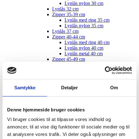
Lynlås nylon 30 cm
Lynlås 32 cm
Zipper 35-39 cm
Lynlås med ring 35 cm
Lynlås nylon 35 cm
Lynlås 37 cm
Zipper 40-44 cm
Lynlås med ring 40 cm
Lynlås nylon 40 cm
Lynlås metal 40 cm
Zipper 45-49 cm
Lynlås med ring 45 cm
Lynlås nylon 45 cm
Lynlås 47 cm
Lynlåse 50 cm
Lynlåse 55 cm
Samtykke
Detaljer
Om
Lynlåse 60 cm
Lynlåse 70-100 cm
Lynlås 100 cm
Lynlås 15 cm
Denne hjemmeside bruger cookies
Zipper, buttons, snaps
Vi bruger cookies til at tilpasse vores indhold og
Bias tape
Bånd - skråbånd / kantbånd
annoncer, til at vise dig funktioner til sociale medier og til
Broderet bånd
at analysere vores trafik. Vi deler også oplysninger om