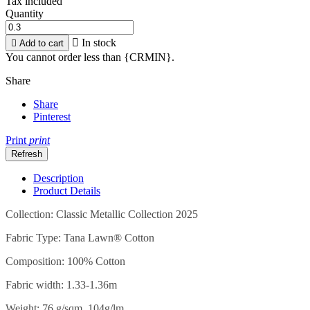
Tax included
Quantity

In stock

Add to cart
You cannot order less than {CRMIN}.
Share
Share
Pinterest
Print
print
Description
Product Details
Collection: Classic Metallic Collection 2025
Fabric Type: Tana Lawn® Cotton
Composition: 100% Cotton
Fabric width: 1.33-1.36m
Weight: 76 g/sqm, 104g/lm