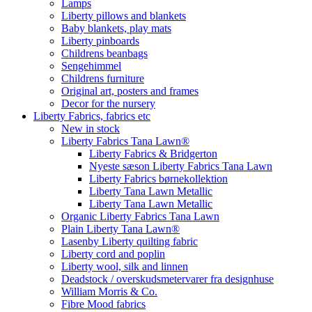
Lamps
Liberty pillows and blankets
Baby blankets, play mats
Liberty pinboards
Childrens beanbags
Sengehimmel
Childrens furniture
Original art, posters and frames
Decor for the nursery
Liberty Fabrics, fabrics etc
New in stock
Liberty Fabrics Tana Lawn®
Liberty Fabrics & Bridgerton
Nyeste sæson Liberty Fabrics Tana Lawn
Liberty Fabrics børnekollektion
Liberty Tana Lawn Metallic
Liberty Tana Lawn Metallic
Organic Liberty Fabrics Tana Lawn
Plain Liberty Tana Lawn®
Lasenby Liberty quilting fabric
Liberty cord and poplin
Liberty wool, silk and linnen
Deadstock / overskudsmetervarer fra designhuse
William Morris & Co.
Fibre Mood fabrics