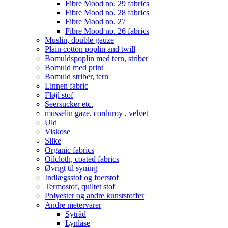
Fibre Mood no. 29 fabrics
Fibre Mood no. 28 fabrics
Fibre Mood no. 27
Fibre Mood no. 26 fabrics
Muslin, double gauze
Plain cotton poplin and twill
Bomuldspoplin med tern, striber
Bomuld med print
Bomuld striber, tern
Linnen fabric
Fløjl stof
Seersucker etc.
musselin gaze, corduroy , velvet
Uld
Viskose
Silke
Organic fabrics
Oilcloth, coated fabrics
Øvrigt til syning
Indlægsstof og foerstof
Termostof, quiltet stof
Polyester og andre kunststoffer
Andre metervarer
Sytråd
Lynlåse