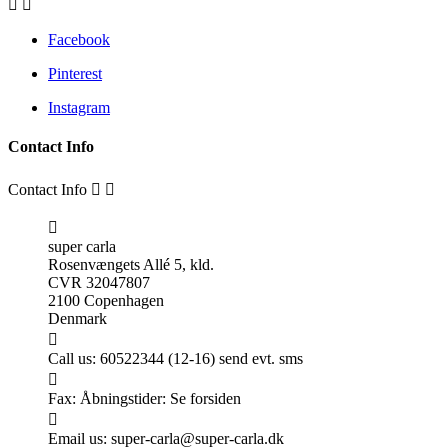


Facebook
Pinterest
Instagram
Contact Info
Contact Info



super carla
Rosenvængets Allé 5, kld.
CVR 32047807
2100 Copenhagen
Denmark

Call us:
60522344 (12-16) send evt. sms

Fax:
Åbningstider: Se forsiden

Email us:
super-carla@super-carla.dk