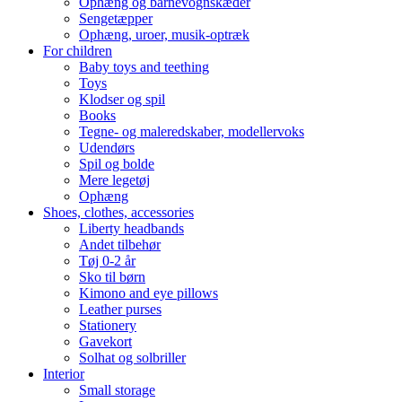
Ophæng og barnevognskæder
Sengetæpper
Ophæng, uroer, musik-optræk
For children
Baby toys and teething
Toys
Klodser og spil
Books
Tegne- og maleredskaber, modellervoks
Udendørs
Spil og bolde
Mere legetøj
Ophæng
Shoes, clothes, accessories
Liberty headbands
Andet tilbehør
Tøj 0-2 år
Sko til børn
Kimono and eye pillows
Leather purses
Stationery
Gavekort
Solhat og solbriller
Interior
Small storage