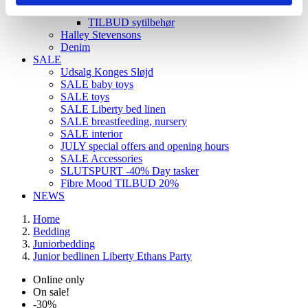
Udsalg og rester
TILBUD sytilbehør
Halley Stevensons
Denim
SALE
Udsalg Konges Sløjd
SALE baby toys
SALE toys
SALE Liberty bed linen
SALE breastfeeding, nursery
SALE interior
JULY special offers and opening hours
SALE Accessories
SLUTSPURT -40% Day tasker
Fibre Mood TILBUD 20%
NEWS
Home
Bedding
Juniorbedding
Junior bedlinen Liberty Ethans Party
Online only
On sale!
-30%