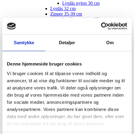
Lynlås nylon 30 cm
Lynlås 32 cm
Zipper 35-39 cm
Lynlås med ring 35 cm
Lynlås nylon 35 cm
Lynlås 37 cm
Zipper 40-44 cm
Lynlås med ring 40 cm
Samtykke
Detaljer
Om
Lynlås nylon 40 cm
Lynlås metal 40 cm
Zipper 45-49 cm
Lynlås med ring 45 cm
Denne hjemmeside bruger cookies
Lynlås nylon 45 cm
Lynlås 47 cm
Vi bruger cookies til at tilpasse vores indhold og
Lynlåse 50 cm
annoncer, til at vise dig funktioner til sociale medier og til
Lynlåse 55 cm
at analysere vores trafik. Vi deler også oplysninger om
Lynlåse 60 cm
Lynlåse 70-100 cm
din brug af vores hjemmeside med vores partnere inden
Lynlås 100 cm
for sociale medier, annonceringspartnere og
Lynlås 15 cm
analysepartnere. Vores partnere kan kombinere disse
Zipper, buttons, snaps
Bias tape
data med andre oplysninger, du har givet dem, eller som
Bånd - skråbånd / kantbånd
de har indsamlet fra din brug af deres tjenester.
Broderet bånd