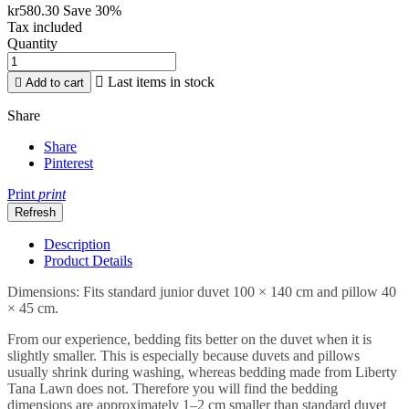
kr580.30
Save 30%
Tax included
Quantity

Last items in stock

Add to cart
Share
Share
Pinterest
Print
print
Description
Product Details
Dimensions: Fits standard junior duvet 100 × 140 cm and pillow 40
× 45 cm.
From our experience, bedding fits better on the duvet when it is
slightly smaller. This is especially because duvets and pillows
usually shrink during washing, whereas bedding made from Liberty
Tana Lawn does not. Therefore you will find the bedding
dimensions are approximately 1–2 cm smaller than standard duvet