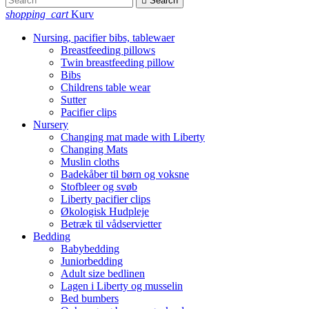

Search
shopping_cart
Kurv
Nursing, pacifier bibs, tablewaer
Breastfeeding pillows
Twin breastfeeding pillow
Bibs
Childrens table wear
Sutter
Pacifier clips
Nursery
Changing mat made with Liberty
Changing Mats
Muslin cloths
Badekåber til børn og voksne
Stofbleer og svøb
Liberty pacifier clips
Økologisk Hudpleje
Betræk til vådservietter
Bedding
Babybedding
Juniorbedding
Adult size bedlinen
Lagen i Liberty og musselin
Bed bumbers