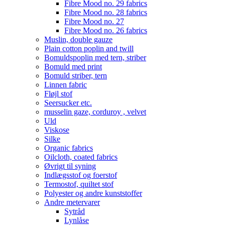
Fibre Mood no. 29 fabrics
Fibre Mood no. 28 fabrics
Fibre Mood no. 27
Fibre Mood no. 26 fabrics
Muslin, double gauze
Plain cotton poplin and twill
Bomuldspoplin med tern, striber
Bomuld med print
Bomuld striber, tern
Linnen fabric
Fløjl stof
Seersucker etc.
musselin gaze, corduroy , velvet
Uld
Viskose
Silke
Organic fabrics
Oilcloth, coated fabrics
Øvrigt til syning
Indlægsstof og foerstof
Termostof, quiltet stof
Polyester og andre kunststoffer
Andre metervarer
Sytråd
Lynlåse