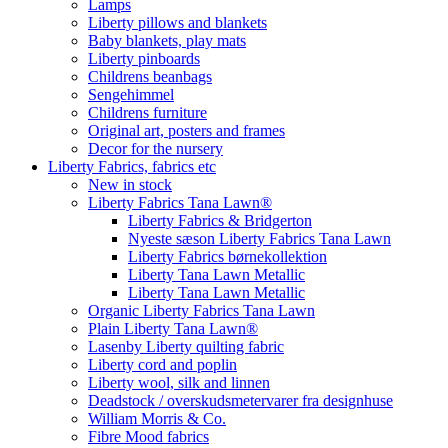
Lamps
Liberty pillows and blankets
Baby blankets, play mats
Liberty pinboards
Childrens beanbags
Sengehimmel
Childrens furniture
Original art, posters and frames
Decor for the nursery
Liberty Fabrics, fabrics etc
New in stock
Liberty Fabrics Tana Lawn®
Liberty Fabrics & Bridgerton
Nyeste sæson Liberty Fabrics Tana Lawn
Liberty Fabrics børnekollektion
Liberty Tana Lawn Metallic
Liberty Tana Lawn Metallic
Organic Liberty Fabrics Tana Lawn
Plain Liberty Tana Lawn®
Lasenby Liberty quilting fabric
Liberty cord and poplin
Liberty wool, silk and linnen
Deadstock / overskudsmetervarer fra designhuse
William Morris & Co.
Fibre Mood fabrics