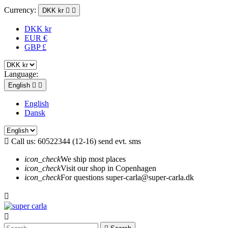
Currency:
DKK kr


DKK kr
EUR €
GBP £
Language:
English


English
Dansk

Call us:
60522344 (12-16) send evt. sms
icon_check
We ship most places
icon_check
Visit our shop in Copenhagen
icon_check
For questions super-carla@super-carla.dk

