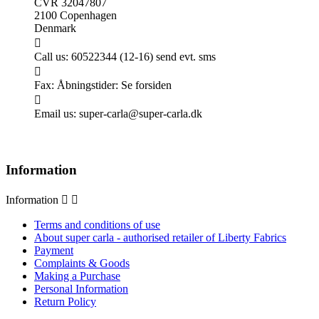
CVR 32047807
2100 Copenhagen
Denmark

Call us:
60522344 (12-16) send evt. sms

Fax:
Åbningstider: Se forsiden

Email us:
super-carla@super-carla.dk
Information
Information


Terms and conditions of use
About super carla - authorised retailer of Liberty Fabrics
Payment
Complaints & Goods
Making a Purchase
Personal Information
Return Policy