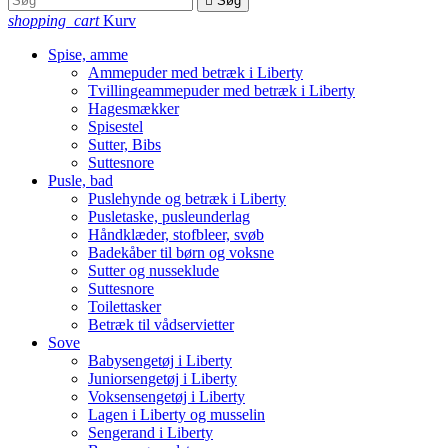

Søg
shopping_cart
Kurv
Spise, amme
Ammepuder med betræk i Liberty
Tvillingeammepuder med betræk i Liberty
Hagesmækker
Spisestel
Sutter, Bibs
Suttesnore
Pusle, bad
Puslehynde og betræk i Liberty
Pusletaske, pusleunderlag
Håndklæder, stofbleer, svøb
Badekåber til børn og voksne
Sutter og nusseklude
Suttesnore
Toilettasker
Betræk til vådservietter
Sove
Babysengetøj i Liberty
Juniorsengetøj i Liberty
Voksensengetøj i Liberty
Lagen i Liberty og musselin
Sengerand i Liberty