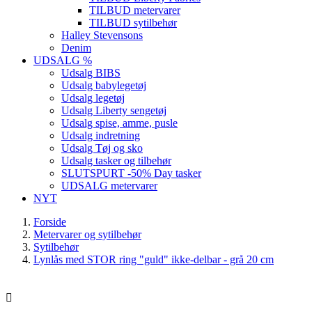
TILBUD metervarer
TILBUD sytilbehør
Halley Stevensons
Denim
UDSALG %
Udsalg BIBS
Udsalg babylegetøj
Udsalg legetøj
Udsalg Liberty sengetøj
Udsalg spise, amme, pusle
Udsalg indretning
Udsalg Tøj og sko
Udsalg tasker og tilbehør
SLUTSPURT -50% Day tasker
UDSALG metervarer
NYT
Forside
Metervarer og sytilbehør
Sytilbehør
Lynlås med STOR ring "guld" ikke-delbar - grå 20 cm
