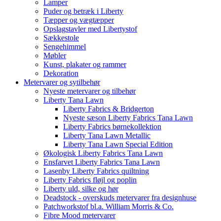
Lamper
Puder og betræk i Liberty
Tæpper og vægtæpper
Opslagstavler med Libertystof
Sækkestole
Sengehimmel
Møbler
Kunst, plakater og rammer
Dekoration
Metervarer og sytilbehør
Nyeste metervarer og tilbehør
Liberty Tana Lawn
Liberty Fabrics & Bridgerton
Nyeste sæson Liberty Fabrics Tana Lawn
Liberty Fabrics børnekollektion
Liberty Tana Lawn Metallic
Liberty Tana Lawn Special Edition
Økologisk Liberty Fabrics Tana Lawn
Ensfarvet Liberty Fabrics Tana Lawn
Lasenby Liberty Fabrics quiltning
Liberty Fabrics fløjl og poplin
Liberty uld, silke og hør
Deadstock - overskuds metervarer fra designhuse
Patchworkstof bl.a. William Morris & Co.
Fibre Mood metervarer