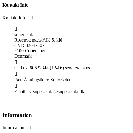
Kontakt Info
Kontakt Info



super carla
Rosenvængets Allé 5, kld.
CVR 32047807
2100 Copenhagen
Denmark

Call us:
60522344 (12-16) send evt. sms

Fax:
Åbningstider: Se forsiden

Email us:
super-carla@super-carla.dk
Information
Information

