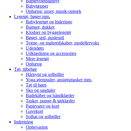
Barnevognsudstyr
Babytæpper
Ophæng, uroer, musik-optræk
Legetøj, bøger mm.
Babylegetøj og bideringe
Bamser, dukker
Klodser og byggelegetøj
Bøger, spil, puslespil
Tegne- og maleredskaber, modellervoks
Udendørs
Udklædning og accessories
Mere legetøj
Ophæng
Tøj, tilbehør
Hårpynt og solbriller
Yoga øjenpuder, ansigtsmasker mm.
Tøj til børn
Sko og sandaler
Badekåber og håndklæder
Tasker, punge & tørklæder
Papirvarer og kort
Gavekort
Solhat og solbriller
Indretning
Opbevaring