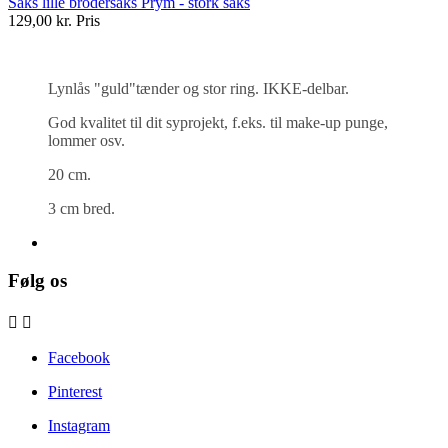
Saks lille brodersaks Prym - stork saks
129,00 kr.
Pris
Lynlås "guld"tænder og stor ring. IKKE-delbar.
God kvalitet til dit syprojekt, f.eks. til make-up punge,
lommer osv.
20 cm.
3 cm bred.
Følg os


Facebook
Pinterest
Instagram