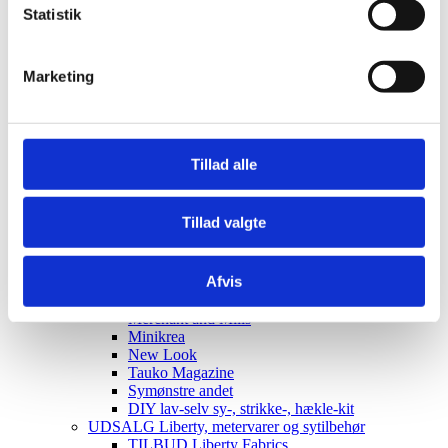
Elastik
Statistik
Klips, silikoneringe til suttesnore
Sakse, nåle, redskaber
Til patchwork og pedari æsker
Marketing
Sy-mønstre og skabeloner
Skabeloner pedari æsker
Symønstre baby
Symønstre barn
Symønstre voksen
Tillad alle
Symønstre nederdele
Symønstre bukser, shorts
Symønstre overdele
Tillad valgte
Symønstre kjoler
Symønstre overtøj
Sybøger og magasiner
Afvis
The Assembly Line
Onion
Merchant and Mills
Minikrea
New Look
Tauko Magazine
Symønstre andet
DIY lav-selv sy-, strikke-, hækle-kit
UDSALG Liberty, metervarer og sytilbehør
TILBUD Liberty Fabrics