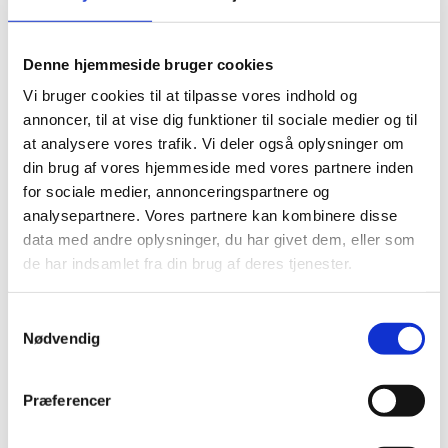
Lynlås nylon 30 cm
Lynlås 32 cm
Lynlås 35 cm
Denne hjemmeside bruger cookies
Lynlås med ring 35 cm
Lynlås nylon 35 cm
Vi bruger cookies til at tilpasse vores indhold og
Lynlås 37 cm
Lynlås 40 cm
annoncer, til at vise dig funktioner til sociale medier og til
Lynlås med ring 40 cm
at analysere vores trafik. Vi deler også oplysninger om
Lynlås nylon 40 cm
din brug af vores hjemmeside med vores partnere inden
Lynlås metal 40 cm
Lynlås 45 cm
for sociale medier, annonceringspartnere og
Lynlås med ring 45 cm
analysepartnere. Vores partnere kan kombinere disse
Lynlås nylon 45 cm
data med andre oplysninger, du har givet dem, eller som
Lynlås 47 cm
Lynlås 50 cm
de har indsamlet fra din brug af deres tjenester.
Lynlås 55 cm
Lynlås 60 cm
Lynlås 70 cm
Samtykkevalg
Lynlås 100 cm
Nødvendig
Lynlås 15 cm
Knapper, trykknapper
Bånd og elastik
Præferencer
Bånd, skråbånd / kantbånd
Broderet bånd