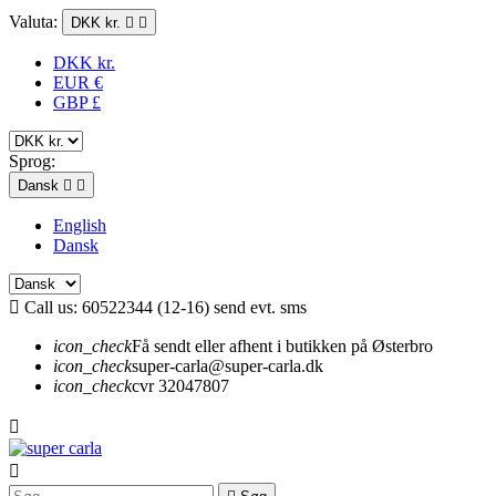
Valuta:
DKK kr.


DKK kr.
EUR €
GBP £
Sprog:
Dansk


English
Dansk

Call us:
60522344 (12-16) send evt. sms
icon_check
Få sendt eller afhent i butikken på Østerbro
icon_check
super-carla@super-carla.dk
icon_check
cvr 32047807

