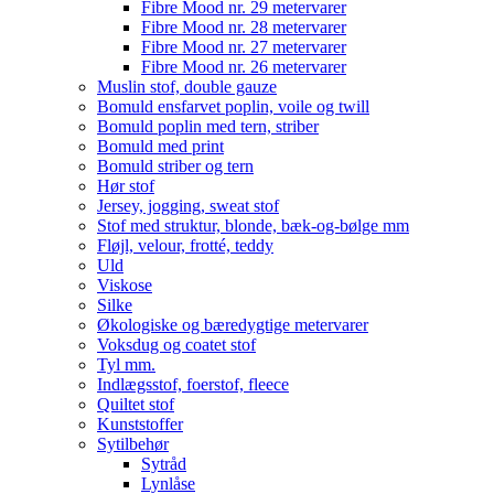
Fibre Mood nr. 29 metervarer
Fibre Mood nr. 28 metervarer
Fibre Mood nr. 27 metervarer
Fibre Mood nr. 26 metervarer
Muslin stof, double gauze
Bomuld ensfarvet poplin, voile og twill
Bomuld poplin med tern, striber
Bomuld med print
Bomuld striber og tern
Hør stof
Jersey, jogging, sweat stof
Stof med struktur, blonde, bæk-og-bølge mm
Fløjl, velour, frotté, teddy
Uld
Viskose
Silke
Økologiske og bæredygtige metervarer
Voksdug og coatet stof
Tyl mm.
Indlægsstof, foerstof, fleece
Quiltet stof
Kunststoffer
Sytilbehør
Sytråd
Lynlåse