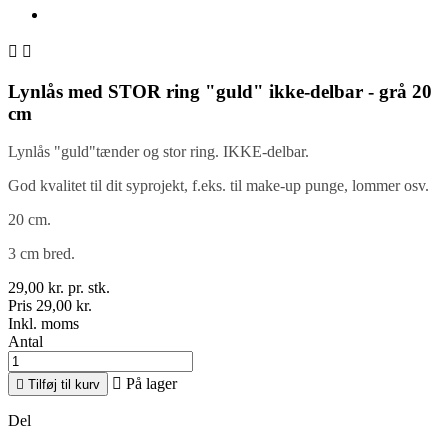


Lynlås med STOR ring "guld" ikke-delbar - grå 20
cm
Lynlås "guld"tænder og stor ring. IKKE-delbar.
God kvalitet til dit syprojekt, f.eks. til make-up punge, lommer osv.
20 cm.
3 cm bred.
29,00 kr. pr. stk.
Pris 29,00 kr.
Inkl. moms
Antal

På lager

Tilføj til kurv
Del