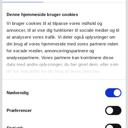
Jule-metervarer og DIY
Jule-metervarer og DIY
Denne hjemmeside bruger cookies
Vi bruger cookies til at tilpasse vores indhold og

OK
annoncer, til at vise dig funktioner til sociale medier og til
at analysere vores trafik. Vi deler også oplysninger om
Jule-metervarer og DIY
din brug af vores hjemmeside med vores partnere inden
for sociale medier, annonceringspartnere og
Årets jule-kollektion fra Liberty Fabrics. Liberty julestof er i Tana
analysepartnere. Vores partnere kan kombinere disse
Lawn kvaliteten. Nogle af jule metervarerne er klassiske Libertyprint
data med andre oplysninger, du har givet dem, eller som
i et julet twist - f.eks. Wiltshire tilsat bær eller stjerner i glimmer - og
andre er helt særlige juleprint - f.eks. Liberty Christmas.
de har indsamlet fra din brug af deres tjenester.
Liberty´s julestof er perfekt til en julekjole eller juleskjorte til dig selv
eller til børnene. Eller lav selv en fin julestrømpe til
Samtykkevalg
julekalendergaverne. Og så giver julestoffet selvfølgelig de fineste
Nødvendig
flettede julestjerner, julehjerter eller lav selv kræmmerhuse i julestof.
Hvad er Tana Lawn? Tana Lawn stof fra Liberty er den bløde,
Præferencer
silkeagtige og samtidig holdbare metervare i 100% bomuld. Tana
Lawn er opkaldt efter floden Tana i Etiopien. Liberty Tana Lawn
trykkes på Liberty´s egen stoffabric i Norditalien.
Statistik