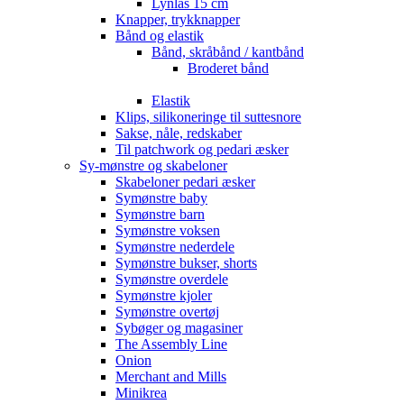
Lynlås 15 cm
Knapper, trykknapper
Bånd og elastik
Bånd, skråbånd / kantbånd
Broderet bånd
Elastik
Klips, silikoneringe til suttesnore
Sakse, nåle, redskaber
Til patchwork og pedari æsker
Sy-mønstre og skabeloner
Skabeloner pedari æsker
Symønstre baby
Symønstre barn
Symønstre voksen
Symønstre nederdele
Symønstre bukser, shorts
Symønstre overdele
Symønstre kjoler
Symønstre overtøj
Sybøger og magasiner
The Assembly Line
Onion
Merchant and Mills
Minikrea