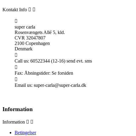
Kontakt Info



super carla
Rosenvængets Allé 5, kld.
CVR 32047807
2100 Copenhagen
Denmark

Call us:
60522344 (12-16) send evt. sms

Fax:
Åbningstider: Se forsiden

Email us:
super-carla@super-carla.dk
Information
Information


Betingelser