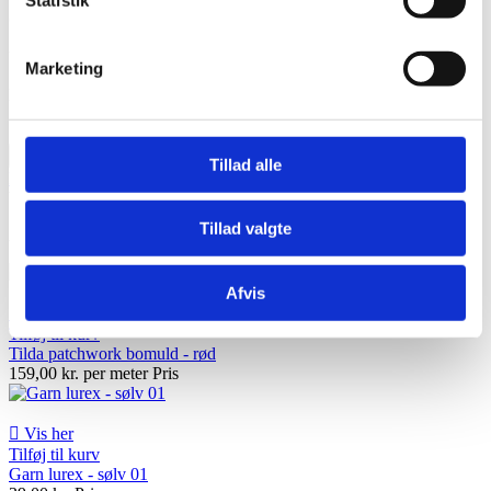
Jule-metervarer og DIY
Underkategorier
Marketing
Der er 28 varer.
Sorter efter:

Tillad alle
Relevans
Navn, A til Z
Navn, Z til A
Pris, lav til høj
Pris, høj til lav
Viser 1-28 af 28 element(er)
Tillad valgte
Aktive filtre
Afvis

Vis her
Tilføj til kurv
Tilda patchwork bomuld - rød
159,00 kr. per meter
Pris

Vis her
Tilføj til kurv
Garn lurex - sølv 01