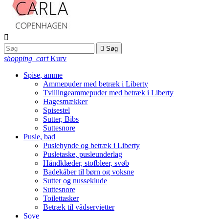


Søg
shopping_cart
Kurv
Spise, amme
Ammepuder med betræk i Liberty
Tvillingeammepuder med betræk i Liberty
Hagesmækker
Spisestel
Sutter, Bibs
Suttesnore
Pusle, bad
Puslehynde og betræk i Liberty
Pusletaske, pusleunderlag
Håndklæder, stofbleer, svøb
Badekåber til børn og voksne
Sutter og nusseklude
Suttesnore
Toilettasker
Betræk til vådservietter
Sove