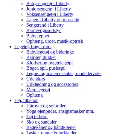
Babysengetøj i Liberty
Juniorsengetøj i Liberty
Voksensengetøj i Liberty
Lagen i Liberty og musselin
Sengerand i Liberty
Barnevognsudstyr
Babytæpper
Ophæng, uroer, musik-optræk
Legetøj, bøger mm.
Babylegetøj og bideringe
Bamser, dukker
Klodser og byggelegetøj
Bøger, spil, puslespil
Tegne- og maleredskaber, modellervoks
Udendørs
Udklædning og accessories
Mere legetøj
Ophæng
Tøj, tilbehør
Hårpynt og solbriller
Yoga øjenpuder, ansigtsmasker mm.
Tøj til børn
Sko og sandaler
Badekåber og håndklæder
Tasker, punge & tørklæder