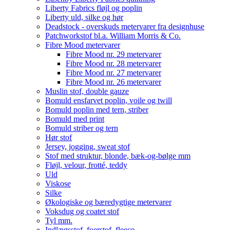
Liberty Fabrics fløjl og poplin
Liberty uld, silke og hør
Deadstock - overskuds metervarer fra designhuse
Patchworkstof bl.a. William Morris & Co.
Fibre Mood metervarer
Fibre Mood nr. 29 metervarer
Fibre Mood nr. 28 metervarer
Fibre Mood nr. 27 metervarer
Fibre Mood nr. 26 metervarer
Muslin stof, double gauze
Bomuld ensfarvet poplin, voile og twill
Bomuld poplin med tern, striber
Bomuld med print
Bomuld striber og tern
Hør stof
Jersey, jogging, sweat stof
Stof med struktur, blonde, bæk-og-bølge mm
Fløjl, velour, frotté, teddy
Uld
Viskose
Silke
Økologiske og bæredygtige metervarer
Voksdug og coatet stof
Tyl mm.
Indlægsstof, foerstof, fleece