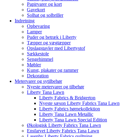
Papirvarer og kort
Gavekort
Solhat og solbriller
Indretning
Opbevaring
Lamper
Puder og betræk i Liberty
Tæpper og vægtæpper
Opslagstavler med Libertystof
Sækkestole
Sengehimmel
Møbler
Kunst, plakater og rammer
Dekoration
Metervarer og sytilbehør
Nyeste metervarer og tilbehør
Liberty Tana Lawn
Liberty Fabrics & Bridgerton
Nyeste sæson Liberty Fabrics Tana Lawn
Liberty Fabrics børnekollektion
Liberty Tana Lawn Metallic
Liberty Tana Lawn Special Edition
Økologisk Liberty Fabrics Tana Lawn
Ensfarvet Liberty Fabrics Tana Lawn
Lasenby Liberty Fabrics quiltning