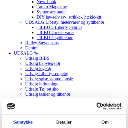
New Look
Tauko Magazine
Symønstre andet
DIY lav-selv sy-, strikke-, hækle-kit
UDSALG Liberty, metervarer og sytilbehør
TILBUD Liberty Fabrics
TILBUD metervarer
TILBUD sytilbehør
Halley Stevensons
Denim
UDSALG %
Udsalg BIBS
Udsalg babylegetøj
Udsalg legetøj
Udsalg Liberty sengetøj
Udsalg spise, amme, pusle
Udsalg indretning
Udsalg Tøj og sko
Udsalg tasker og tilbehør
SLUTSPURT -50% Day tasker
UDSALG metervarer
NYT
Forside
Samtykke
Detaljer
Om
Jul 2025