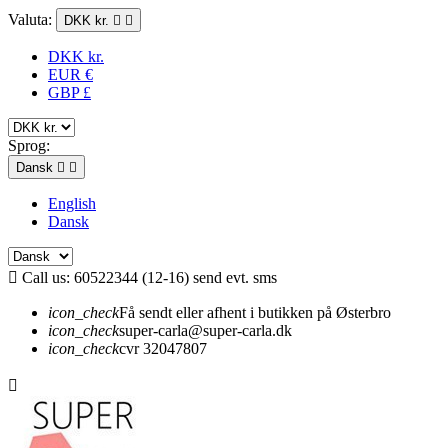
Valuta:
DKK kr.


DKK kr.
EUR €
GBP £
Sprog:
Dansk


English
Dansk

Call us:
60522344 (12-16) send evt. sms
icon_check
Få sendt eller afhent i butikken på Østerbro
icon_check
super-carla@super-carla.dk
icon_check
cvr 32047807
