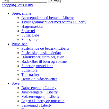

Søg
shopping_cart
Kurv
Spise, amme
Ammepuder med betræk i Liberty
Tvillingeammepuder med betræk i Liberty
Hagesmækker
Spisestel
Sutter, Bibs
Suttesnore
Pusle, bad
Puslehynde og betræk i Liberty
Pusletaske, pusleunderlag
Håndklæder, stofbleer, svøb
Badekåber til børn og voksne
Sutter og nusseklude
Suttesnore
Toilettasker
Betræk til vådservietter
Sove
Babysengetøj i Liberty
Juniorsengetøj i Liberty
Voksensengetøj i Liberty
Lagen i Liberty og musselin
Sengerand i Liberty