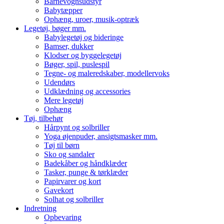
Barnevognsudstyr
Babytæpper
Ophæng, uroer, musik-optræk
Legetøj, bøger mm.
Babylegetøj og bideringe
Bamser, dukker
Klodser og byggelegetøj
Bøger, spil, puslespil
Tegne- og maleredskaber, modellervoks
Udendørs
Udklædning og accessories
Mere legetøj
Ophæng
Tøj, tilbehør
Hårpynt og solbriller
Yoga øjenpuder, ansigtsmasker mm.
Tøj til børn
Sko og sandaler
Badekåber og håndklæder
Tasker, punge & tørklæder
Papirvarer og kort
Gavekort
Solhat og solbriller
Indretning
Opbevaring