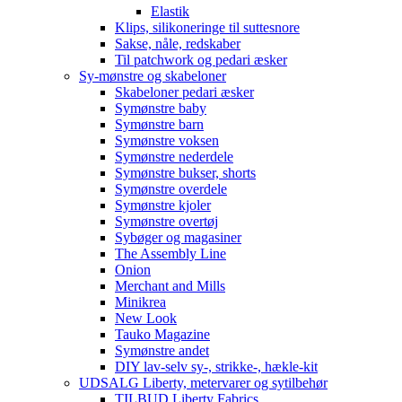
Elastik
Klips, silikoneringe til suttesnore
Sakse, nåle, redskaber
Til patchwork og pedari æsker
Sy-mønstre og skabeloner
Skabeloner pedari æsker
Symønstre baby
Symønstre barn
Symønstre voksen
Symønstre nederdele
Symønstre bukser, shorts
Symønstre overdele
Symønstre kjoler
Symønstre overtøj
Sybøger og magasiner
The Assembly Line
Onion
Merchant and Mills
Minikrea
New Look
Tauko Magazine
Symønstre andet
DIY lav-selv sy-, strikke-, hækle-kit
UDSALG Liberty, metervarer og sytilbehør
TILBUD Liberty Fabrics