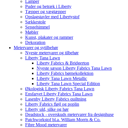
Lamper
Puder og betræk i Liberty
Tæpper og vægtæpper
Opslagstavler med Libertystof
Sækkestole
Sengehimmel
Møbler
Kunst, plakater og rammer
Dekoration
Metervarer og sytilbehør
Nyeste metervarer og tilbehør
Liberty Tana Lawn
Liberty Fabrics & Bridgerton
Nyeste sæson Liberty Fabrics Tana Lawn
Liberty Fabrics børnekollektion
Liberty Tana Lawn Metallic
Liberty Tana Lawn Special Edition
Økologisk Liberty Fabrics Tana Lawn
Ensfarvet Liberty Fabrics Tana Lawn
Lasenby Liberty Fabrics quiltning
Liberty Fabrics fløjl og poplin
Liberty uld, silke og hør
Deadstock - overskuds metervarer fra designhuse
Patchworkstof bl.a. William Morris & Co.
Fibre Mood metervarer