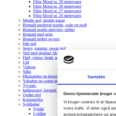
Fibre Mood nr. 29 metervarer
Fibre Mood nr. 28 metervarer
Fibre Mood nr. 27 metervarer
Fibre Mood nr. 26 metervarer
Muslin stof, double gauze
Bomuld ensfarvet poplin, voile og twill
Bomuld poplin med tern, striber
Bomuld med print
Bomuld striber og tern
Hør stof
Jersey, jogging, sweat stof
Stof med struktur, blonde, bæk-og-bølge mm
Fløjl, velour, frotté, teddy
Uld
Viskose
Silke
Økologiske og bæredygtige metervarer
Samtykke
Voksdug og coatet stof
Tyl mm.
Indlægsstof, foerstof, fleece
Denne hjemmeside bruger c
Quiltet stof
Kunststoffer
Vi bruger cookies til at tilpas
Sytilbehør
vores trafik. Vi deler også 
Sytråd
Lynlåse
annonceringspartnere og anal