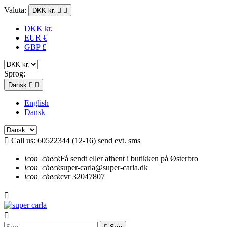
Valuta:
DKK kr.


DKK kr.
EUR €
GBP £
Sprog:
Dansk


English
Dansk

Call us:
60522344 (12-16) send evt. sms
icon_check
Få sendt eller afhent i butikken på Østerbro
icon_check
super-carla@super-carla.dk
icon_check
cvr 32047807

