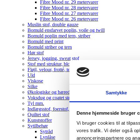
Fibre Mood nr. 29 metervarer
Fibre Mood nr. 28 metervarer
Fibre Mood nr. 27 metervarer
Fibre Mood nr. 26 metervarer
Muslin stof, double gauze
Bomuld ensfarvet poplin, voile og twill
Bomuld poplin med tern, striber
Bomuld med print
Bomuld striber og tern
Hør stof
Jersey, jogging, sweat stof
Stof med struktur, blonde, bæk-og-bølge mm
Fløjl, velour, frotté, teddy
Uld
Viskose
Silke
Økologiske og bæredygtige metervarer
Samtykke
Voksdug og coatet stof
Tyl mm.
Indlægsstof, foerstof, fleece
Denne hjemmeside bruger c
Quiltet stof
Kunststoffer
Vi bruger cookies til at tilpas
Sytilbehør
vores trafik. Vi deler også 
Sytråd
Lynlåse
annonceringspartnere og anal