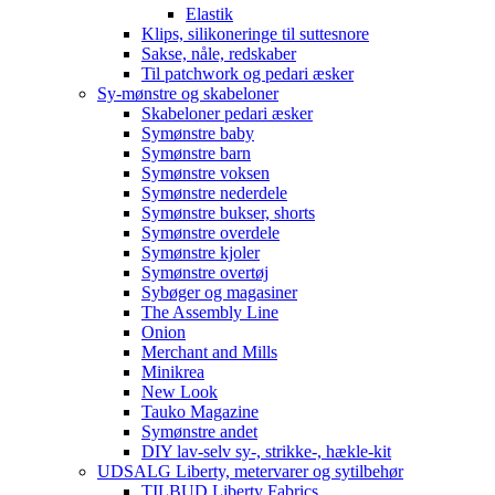
Elastik
Klips, silikoneringe til suttesnore
Sakse, nåle, redskaber
Til patchwork og pedari æsker
Sy-mønstre og skabeloner
Skabeloner pedari æsker
Symønstre baby
Symønstre barn
Symønstre voksen
Symønstre nederdele
Symønstre bukser, shorts
Symønstre overdele
Symønstre kjoler
Symønstre overtøj
Sybøger og magasiner
The Assembly Line
Onion
Merchant and Mills
Minikrea
New Look
Tauko Magazine
Symønstre andet
DIY lav-selv sy-, strikke-, hækle-kit
UDSALG Liberty, metervarer og sytilbehør
TILBUD Liberty Fabrics