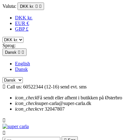
Valuta:
DKK kr.


DKK kr.
EUR €
GBP £
Sprog:
Dansk


English
Dansk

Call us:
60522344 (12-16) send evt. sms
icon_check
Få sendt eller afhent i butikken på Østerbro
icon_check
super-carla@super-carla.dk
icon_check
cvr 32047807

