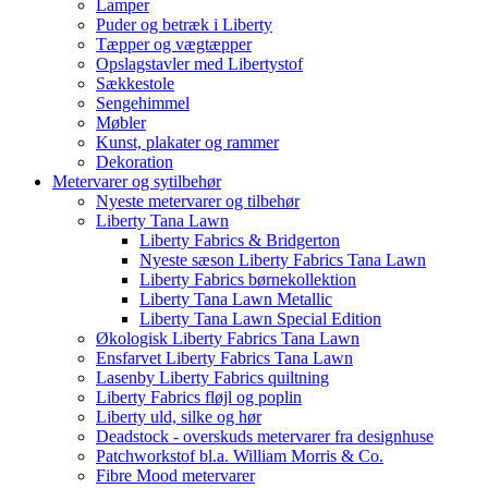
Lamper
Puder og betræk i Liberty
Tæpper og vægtæpper
Opslagstavler med Libertystof
Sækkestole
Sengehimmel
Møbler
Kunst, plakater og rammer
Dekoration
Metervarer og sytilbehør
Nyeste metervarer og tilbehør
Liberty Tana Lawn
Liberty Fabrics & Bridgerton
Nyeste sæson Liberty Fabrics Tana Lawn
Liberty Fabrics børnekollektion
Liberty Tana Lawn Metallic
Liberty Tana Lawn Special Edition
Økologisk Liberty Fabrics Tana Lawn
Ensfarvet Liberty Fabrics Tana Lawn
Lasenby Liberty Fabrics quiltning
Liberty Fabrics fløjl og poplin
Liberty uld, silke og hør
Deadstock - overskuds metervarer fra designhuse
Patchworkstof bl.a. William Morris & Co.
Fibre Mood metervarer