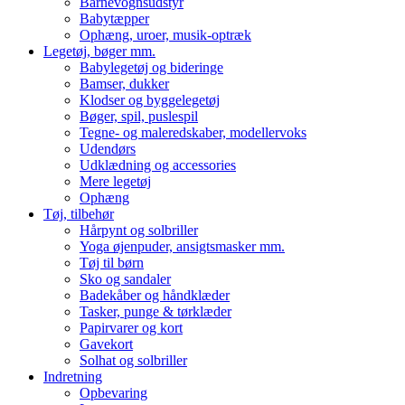
Barnevognsudstyr
Babytæpper
Ophæng, uroer, musik-optræk
Legetøj, bøger mm.
Babylegetøj og bideringe
Bamser, dukker
Klodser og byggelegetøj
Bøger, spil, puslespil
Tegne- og maleredskaber, modellervoks
Udendørs
Udklædning og accessories
Mere legetøj
Ophæng
Tøj, tilbehør
Hårpynt og solbriller
Yoga øjenpuder, ansigtsmasker mm.
Tøj til børn
Sko og sandaler
Badekåber og håndklæder
Tasker, punge & tørklæder
Papirvarer og kort
Gavekort
Solhat og solbriller
Indretning
Opbevaring