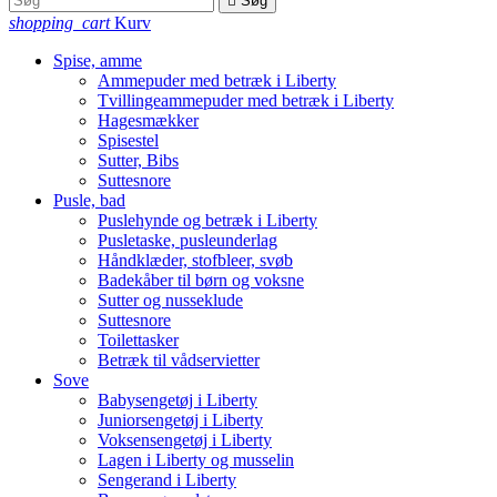

Søg
shopping_cart
Kurv
Spise, amme
Ammepuder med betræk i Liberty
Tvillingeammepuder med betræk i Liberty
Hagesmækker
Spisestel
Sutter, Bibs
Suttesnore
Pusle, bad
Puslehynde og betræk i Liberty
Pusletaske, pusleunderlag
Håndklæder, stofbleer, svøb
Badekåber til børn og voksne
Sutter og nusseklude
Suttesnore
Toilettasker
Betræk til vådservietter
Sove
Babysengetøj i Liberty
Juniorsengetøj i Liberty
Voksensengetøj i Liberty
Lagen i Liberty og musselin
Sengerand i Liberty