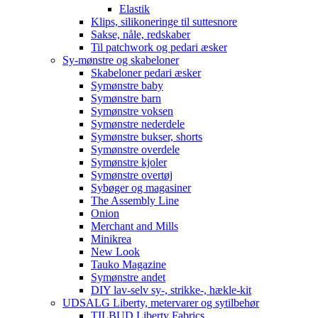
Elastik
Klips, silikoneringe til suttesnore
Sakse, nåle, redskaber
Til patchwork og pedari æsker
Sy-mønstre og skabeloner
Skabeloner pedari æsker
Symønstre baby
Symønstre barn
Symønstre voksen
Symønstre nederdele
Symønstre bukser, shorts
Symønstre overdele
Symønstre kjoler
Symønstre overtøj
Sybøger og magasiner
The Assembly Line
Onion
Merchant and Mills
Minikrea
New Look
Tauko Magazine
Symønstre andet
DIY lav-selv sy-, strikke-, hækle-kit
UDSALG Liberty, metervarer og sytilbehør
TILBUD Liberty Fabrics