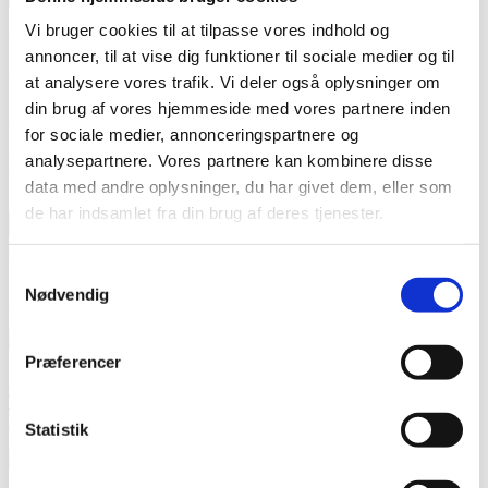
Vi bruger cookies til at tilpasse vores indhold og
Viskose
annoncer, til at vise dig funktioner til sociale medier og til
at analysere vores trafik. Vi deler også oplysninger om
Viskose
din brug af vores hjemmeside med vores partnere inden
Underkategorier
for sociale medier, annonceringspartnere og
analysepartnere. Vores partnere kan kombinere disse
Der er 25 varer.
data med andre oplysninger, du har givet dem, eller som
Sorter efter:
de har indsamlet fra din brug af deres tjenester.

Relevans
Navn, A til Z
Navn, Z til A
Pris, lav til høj
Pris, høj til lav
Viser 1-25 af 25 element(er)
Samtykkevalg
Nødvendig
Aktive filtre
Præferencer

Vis her
Tilføj til kurv
Kogt uld viskose - koksgrå
Statistik
179,00 kr. per meter
Pris