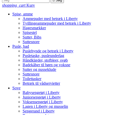

Søg
shopping_cart
Kurv
Spise, amme
Ammepuder med betræk i Liberty
Tvillingeammepuder med betræk i Liberty
Hagesmækker
Spisestel
Sutter, Bibs
Suttesnore
Pusle, bad
Puslehynde og betræk i Liberty
Pusletaske, pusleunderlag
Håndklæder, stofbleer, svøb
Badekåber til børn og voksne
Sutter og nusseklude
Suttesnore
Toilettasker
Betræk til vådservietter
Sove
Babysengetøj i Liberty
Juniorsengetøj i Liberty
Voksensengetøj i Liberty
Lagen i Liberty og musselin
Sengerand i Liberty