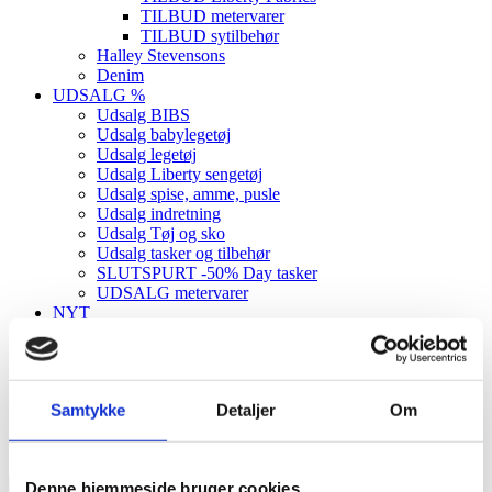
TILBUD metervarer
TILBUD sytilbehør
Halley Stevensons
Denim
UDSALG %
Udsalg BIBS
Udsalg babylegetøj
Udsalg legetøj
Udsalg Liberty sengetøj
Udsalg spise, amme, pusle
Udsalg indretning
Udsalg Tøj og sko
Udsalg tasker og tilbehør
SLUTSPURT -50% Day tasker
UDSALG metervarer
NYT
Forside
Metervarer og sytilbehør
Viskose
Samtykke
Detaljer
Om
Viskose
Denne hjemmeside bruger cookies

OK