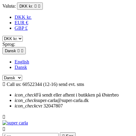
Valuta:
DKK kr.


DKK kr.
EUR €
GBP £
Sprog:
Dansk


English
Dansk

Call us:
60522344 (12-16) send evt. sms
icon_check
Få sendt eller afhent i butikken på Østerbro
icon_check
super-carla@super-carla.dk
icon_check
cvr 32047807

