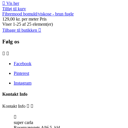

Vis her
Tilføj til kurv
Fibremood bomuld/viskose - brun fugle
129,00 kr. per meter
Pris
Viser 1-25 af 25 element(er)
Tilbage til butikken

Følg os


Facebook
Pinterest
Instagram
Kontakt Info
Kontakt Info



super carla
Rosenvængets Allé 5, kld.