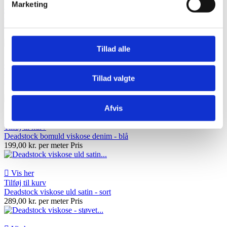
Marketing

Vis her
Tilføj til kurv
Kogt uld viskose - mørk grå
179,00 kr. per meter
Pris
Tillad alle

Vis her
Tilføj til kurv
Tillad valgte
Kogt uld viskose til f.eks. overtøj - rosa
179,00 kr. per meter
Pris
Afvis

Vis her
Tilføj til kurv
Deadstock bomuld viskose denim - blå
199,00 kr. per meter
Pris

Vis her
Tilføj til kurv
Deadstock viskose uld satin - sort
289,00 kr. per meter
Pris