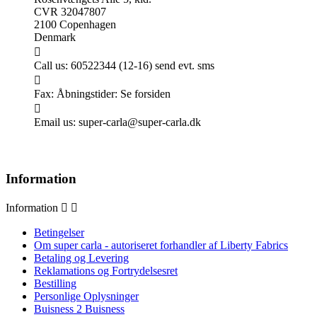
CVR 32047807
2100 Copenhagen
Denmark

Call us:
60522344 (12-16) send evt. sms

Fax:
Åbningstider: Se forsiden

Email us:
super-carla@super-carla.dk
Information
Information


Betingelser
Om super carla - autoriseret forhandler af Liberty Fabrics
Betaling og Levering
Reklamations og Fortrydelsesret
Bestilling
Personlige Oplysninger
Buisness 2 Buisness