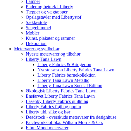
Lamper
Puder og betræk i Liberty
Tæpper og vægtæpper
Opslagstavler med Libertystof
Sækkestole
Sengehimmel
Møbler
Kunst, plakater og rammer
Dekoration
Metervarer og sytilbehør
Nyeste metervarer og tilbehør
Liberty Tana Lawn
Liberty Fabrics & Bridgerton
Nyeste sæson Liberty Fabrics Tana Lawn
Liberty Fabrics børnekollektion
Liberty Tana Lawn Metallic
Liberty Tana Lawn Special Edition
Økologisk Liberty Fabrics Tana Lawn
Ensfarvet Liberty Fabrics Tana Lawn
Lasenby Liberty Fabrics quiltning
Liberty Fabrics fløjl og poplin
Liberty uld, silke og hør
Deadstock - overskuds metervarer fra designhuse
Patchworkstof bl.a. William Morris & Co.
Fibre Mood metervarer