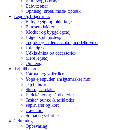
Barnevognsudstyr
Babytæpper
Ophæng, uroer, musik-optræk
Legetøj, bøger mm.
Babylegetøj og bideringe
Bamser, dukker
Klodser og byggelegetøj
Bøger, spil, puslespil
Tegne- og maleredskaber, modellervoks
Udendørs
Udklædning og accessories
Mere legetøj
Ophæng
Tøj, tilbehør
Hårpynt og solbriller
Yoga øjenpuder, ansigtsmasker mm.
Tøj til børn
Sko og sandaler
Badekåber og håndklæder
Tasker, punge & tørklæder
Papirvarer og kort
Gavekort
Solhat og solbriller
Indretning
Opbevaring