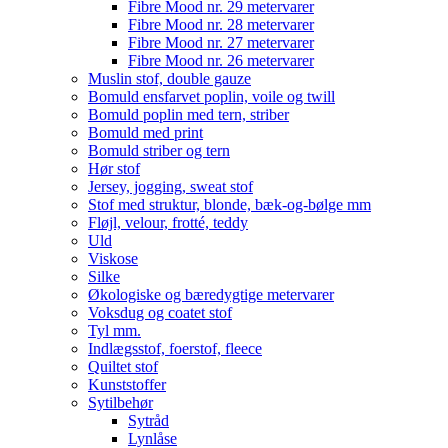
Fibre Mood nr. 29 metervarer
Fibre Mood nr. 28 metervarer
Fibre Mood nr. 27 metervarer
Fibre Mood nr. 26 metervarer
Muslin stof, double gauze
Bomuld ensfarvet poplin, voile og twill
Bomuld poplin med tern, striber
Bomuld med print
Bomuld striber og tern
Hør stof
Jersey, jogging, sweat stof
Stof med struktur, blonde, bæk-og-bølge mm
Fløjl, velour, frotté, teddy
Uld
Viskose
Silke
Økologiske og bæredygtige metervarer
Voksdug og coatet stof
Tyl mm.
Indlægsstof, foerstof, fleece
Quiltet stof
Kunststoffer
Sytilbehør
Sytråd
Lynlåse