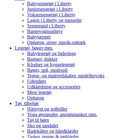
Babysengetøj i Liberty
Juniorsengetøj i Liberty
Voksensengetøj i Liberty
Lagen i Liberty og musselin
Sengerand i Liberty
Barnevognsudstyr
Babytæpper
Ophæng, uroer, musik-optræk
Legetøj, bøger mm.
Babylegetøj og bideringe
Bamser, dukker
Klodser og byggelegetøj
Bøger, spil, puslespil
Tegne- og maleredskaber, modellervoks
Udendørs
Udklædning og accessories
Mere legetøj
Ophæng
Tøj, tilbehør
Hårpynt og solbriller
Yoga øjenpuder, ansigtsmasker mm.
Tøj til børn
Sko og sandaler
Badekåber og håndklæder
Tasker, punge & tørklæder