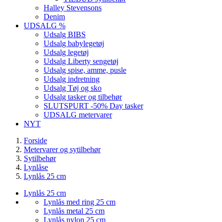
Halley Stevensons
Denim
UDSALG %
Udsalg BIBS
Udsalg babylegetøj
Udsalg legetøj
Udsalg Liberty sengetøj
Udsalg spise, amme, pusle
Udsalg indretning
Udsalg Tøj og sko
Udsalg tasker og tilbehør
SLUTSPURT -50% Day tasker
UDSALG metervarer
NYT
Forside
Metervarer og sytilbehør
Sytilbehør
Lynlåse
Lynlås 25 cm
Lynlås 25 cm
Lynlås med ring 25 cm
Lynlås metal 25 cm
Lynlås nylon 25 cm