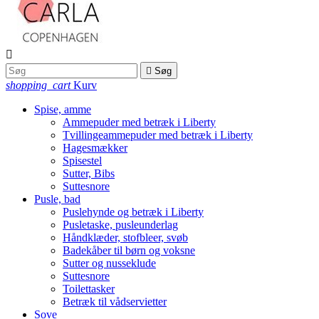


Søg
shopping_cart
Kurv
Spise, amme
Ammepuder med betræk i Liberty
Tvillingeammepuder med betræk i Liberty
Hagesmækker
Spisestel
Sutter, Bibs
Suttesnore
Pusle, bad
Puslehynde og betræk i Liberty
Pusletaske, pusleunderlag
Håndklæder, stofbleer, svøb
Badekåber til børn og voksne
Sutter og nusseklude
Suttesnore
Toilettasker
Betræk til vådservietter
Sove