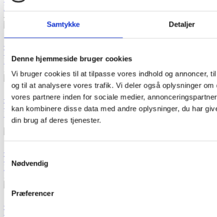
Lynlås med ring YKK ikke-delbar - råhvid 25 cm
43,00 kr. pr. stk.
Pris
Samtykke
Detaljer

Vis her
Tilføj til kurv
Denne hjemmeside bruger cookies
Lynlås usynlig YKK ikke-delbar - gammel rosa 25 cm
29,00 kr. pr. stk.
Pris
Vi bruger cookies til at tilpasse vores indhold og annoncer, til
og til at analysere vores trafik. Vi deler også oplysninger 

Vis her
vores partnere inden for sociale medier, annonceringspartne
Tilføj til kurv
kan kombinere disse data med andre oplysninger, du har give
Lynlås ikke-delbar - lys lilla 25 cm
din brug af deres tjenester.
15,00 kr. pr. stk.
Pris

Vis her
Samtykkevalg
Tilføj til kurv
Nødvendig
Lynlås med ring ikke-delbar - karamel 25 cm
35,00 kr. pr. stk.
Pris
Præferencer

Vis her
Tilføj til kurv