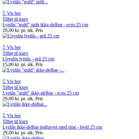

Vis her
Tilføj til kurv
Lynlås "guld" split ikke-delbar - ecru 25 cm
29,00 kr. pr. stk.
Pris

Vis her
Tilføj til kurv
Usynlig lynlås - grå 25 cm
15,00 kr. pr. stk.
Pris

Vis her
Tilføj til kurv
Lynlås "guld" ikke-delbar - ecru 25 cm
29,00 kr. pr. stk.
Pris

Vis her
Tilføj til kurv
Lynlås ikke-delbar indfarvet med ring - hvid 25 cm
29,00 kr. pr. stk.
Pris