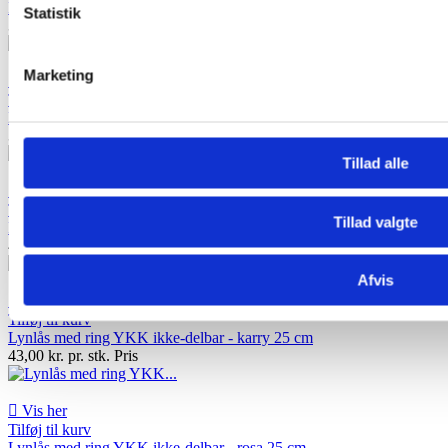
Lynlås med ring ikke-delbar - beige 25 cm
Statistik
35,00 kr. pr. stk.
Pris
Marketing

Vis her
Tilføj til kurv
Lynlås med ring ikke-delbar - navy blå 25 cm
35,00 kr. pr. stk.
Pris
Tillad alle

Vis her
Tilføj til kurv
Tillad valgte
Lynlås med ring YKK ikke-delbar - petrol 25 cm
43,00 kr. pr. stk.
Pris
Afvis

Vis her
Tilføj til kurv
Lynlås med ring YKK ikke-delbar - karry 25 cm
43,00 kr. pr. stk.
Pris

Vis her
Tilføj til kurv
Lynlås med ring YKK ikke-delbar - rosa 25 cm