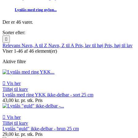
Lynlås med ring nylon...
Der er 46 varer.
Sorter efter:

Relevans
Navn, A til Z
Navn, Z til A
Pris, lav til høj
Pris, høj til lav
Viser 1-46 af 46 element(er)
Aktive filtre

Vis her
Tilføj til kurv
Lynlås med ring YKK ikke-delbar - sort 25 cm
43,00 kr. pr. stk.
Pris

Vis her
Tilføj til kurv
Lynlås "guld" ikke-delbar - brun 25 cm
29,00 kr. pr. stk.
Pris