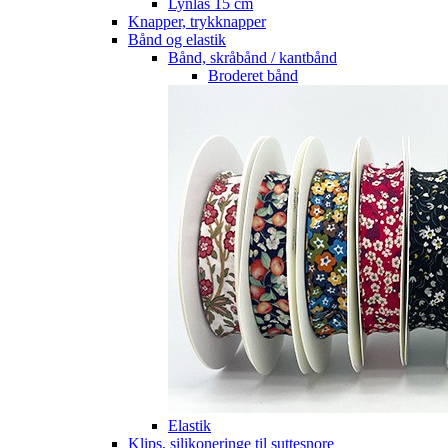
Lynlås 15 cm
Knapper, trykknapper
Bånd og elastik
Bånd, skråbånd / kantbånd
Broderet bånd
Elastik
Klips, silikoneringe til suttesnore