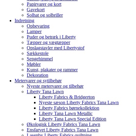
Papirvarer og kort
Gavekort
Solhat og solbriller
Indretning
Opbevaring
Lamper
Puder og betræk i Liberty
Tæpper og vægtæpper
Opslagstavler med Libertystof
Sækkestole
Sengehimmel
Møbler
Kunst, plakater og rammer
Dekoration
Metervarer og sytilbehør
Nyeste metervarer og tilbehør
Liberty Tana Lawn
Liberty Fabrics & Bridgerton
Nyeste sæson Liberty Fabrics Tana Lawn
Liberty Fabrics børnekollektion
Liberty Tana Lawn Metallic
Liberty Tana Lawn Special Edition
Økologisk Liberty Fabrics Tana Lawn
Ensfarvet Liberty Fabrics Tana Lawn
Lasenby Liberty Fabrics quiltning