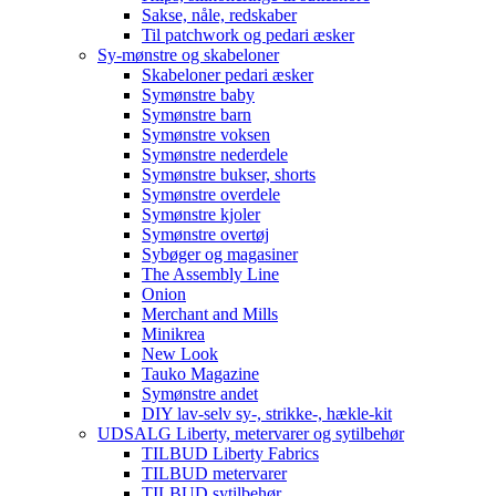
Sakse, nåle, redskaber
Til patchwork og pedari æsker
Sy-mønstre og skabeloner
Skabeloner pedari æsker
Symønstre baby
Symønstre barn
Symønstre voksen
Symønstre nederdele
Symønstre bukser, shorts
Symønstre overdele
Symønstre kjoler
Symønstre overtøj
Sybøger og magasiner
The Assembly Line
Onion
Merchant and Mills
Minikrea
New Look
Tauko Magazine
Symønstre andet
DIY lav-selv sy-, strikke-, hækle-kit
UDSALG Liberty, metervarer og sytilbehør
TILBUD Liberty Fabrics
TILBUD metervarer
TILBUD sytilbehør