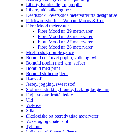
Liberty Fabrics fløjl og poplin
Liberty uld, silke og hør
Deadstock - overskuds metervarer fra designhuse
Patchworkstof bl.a. William Morris & Co.
Fibre Mood metervarer
Fibre Mood nr. 29 metervarer
Fibre Mood nr. 28 metervarer
Fibre Mood nr. 27 metervarer
Fibre Mood nr. 26 metervarer
Muslin stof, double gauze
Bomuld ensfarvet poplin, voile og twill
Bomuld poplin med tern, striber
Bomuld med print
Bomuld striber og tern
Hør stof
Jersey, jogging, sweat stof
Stof med struktur, blonde, bæk-og-bølge mm
Fløjl, velour, frotté, teddy
Uld
Viskose
Silke
Økologiske og bæredygtige metervarer
Voksdug og coatet stof
Tyl mm.
Indlægsstof, foerstof, fleece