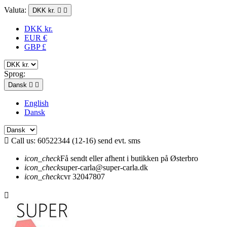
Valuta:
DKK kr.


DKK kr.
EUR €
GBP £
Sprog:
Dansk


English
Dansk

Call us:
60522344 (12-16) send evt. sms
icon_check
Få sendt eller afhent i butikken på Østerbro
icon_check
super-carla@super-carla.dk
icon_check
cvr 32047807
