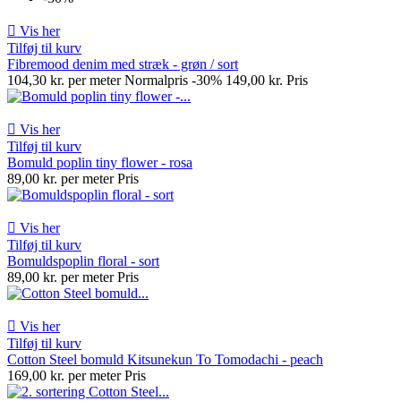

Vis her
Tilføj til kurv
Fibremood denim med stræk - grøn / sort
104,30 kr. per meter
Normalpris
-30%
149,00 kr.
Pris

Vis her
Tilføj til kurv
Bomuld poplin tiny flower - rosa
89,00 kr. per meter
Pris

Vis her
Tilføj til kurv
Bomuldspoplin floral - sort
89,00 kr. per meter
Pris

Vis her
Tilføj til kurv
Cotton Steel bomuld Kitsunekun To Tomodachi - peach
169,00 kr. per meter
Pris