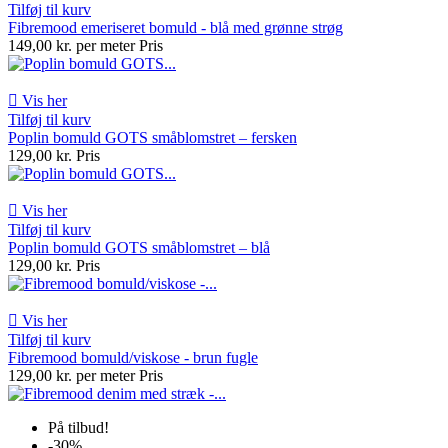
Tilføj til kurv
Fibremood emeriseret bomuld - blå med grønne strøg
149,00 kr. per meter
Pris

Vis her
Tilføj til kurv
Poplin bomuld GOTS småblomstret – fersken
129,00 kr.
Pris

Vis her
Tilføj til kurv
Poplin bomuld GOTS småblomstret – blå
129,00 kr.
Pris

Vis her
Tilføj til kurv
Fibremood bomuld/viskose - brun fugle
129,00 kr. per meter
Pris
På tilbud!
-30%