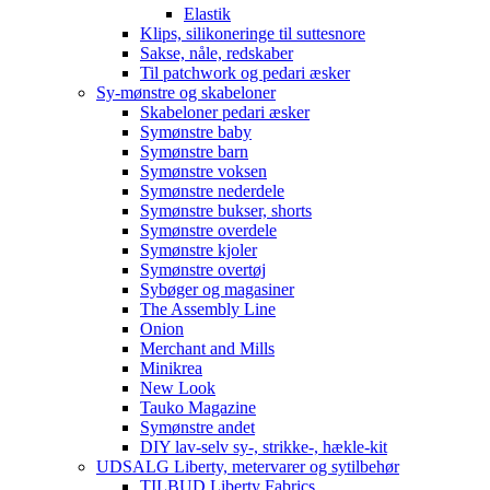
Elastik
Klips, silikoneringe til suttesnore
Sakse, nåle, redskaber
Til patchwork og pedari æsker
Sy-mønstre og skabeloner
Skabeloner pedari æsker
Symønstre baby
Symønstre barn
Symønstre voksen
Symønstre nederdele
Symønstre bukser, shorts
Symønstre overdele
Symønstre kjoler
Symønstre overtøj
Sybøger og magasiner
The Assembly Line
Onion
Merchant and Mills
Minikrea
New Look
Tauko Magazine
Symønstre andet
DIY lav-selv sy-, strikke-, hækle-kit
UDSALG Liberty, metervarer og sytilbehør
TILBUD Liberty Fabrics