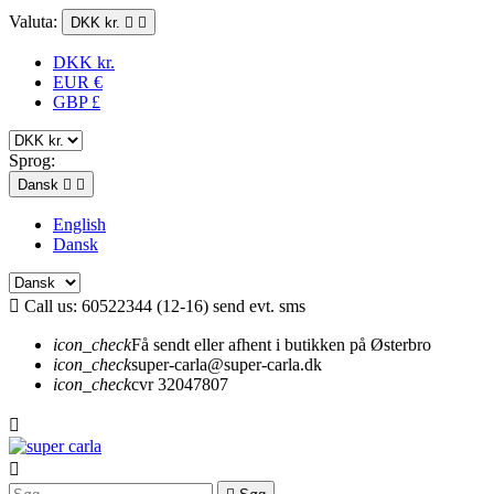
Valuta:
DKK kr.


DKK kr.
EUR €
GBP £
Sprog:
Dansk


English
Dansk

Call us:
60522344 (12-16) send evt. sms
icon_check
Få sendt eller afhent i butikken på Østerbro
icon_check
super-carla@super-carla.dk
icon_check
cvr 32047807

