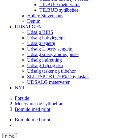
TILBUD metervarer
TILBUD sytilbehør
Halley Stevensons
Denim
UDSALG %
Udsalg BIBS
Udsalg babylegetøj
Udsalg legetøj
Udsalg Liberty sengetøj
Udsalg spise, amme, pusle
Udsalg indretning
Udsalg Tøj og sko
Udsalg tasker og tilbehør
SLUTSPURT -50% Day tasker
UDSALG metervarer
NYT
Forside
Metervarer og sytilbehør
Bomuld med print
Bomuld med print

OK