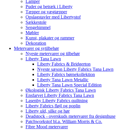
Lamper
Puder og betræk i Liberty
Tæpper og vægtæpper
Opslagstavler med Libertystof
Sækkestole
Sengehimmel
Møbler
Kunst, plakater og rammer
Dekoration
Metervarer og sytilbehør
Nyeste metervarer og tilbehør
Liberty Tana Lawn
Liberty Fabrics & Bridgerton
Nyeste sæson Liberty Fabrics Tana Lawn
Liberty Fabrics børnekollektion
Liberty Tana Lawn Metallic
Liberty Tana Lawn Special Edition
Økologisk Liberty Fabrics Tana Lawn
Ensfarvet Liberty Fabrics Tana Lawn
Lasenby Liberty Fabrics quiltning
Liberty Fabrics fløjl og poplin
Liberty uld, silke og hør
Deadstock - overskuds metervarer fra designhuse
Patchworkstof bl.a. William Morris & Co.
Fibre Mood metervarer