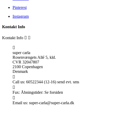
Pinterest
Instagram
Kontakt Info
Kontakt Info



super carla
Rosenvængets Allé 5, kld.
CVR 32047807
2100 Copenhagen
Denmark

Call us:
60522344 (12-16) send evt. sms

Fax:
Åbningstider: Se forsiden

Email us:
super-carla@super-carla.dk