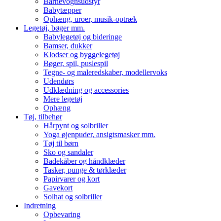
Barnevognsudstyr
Babytæpper
Ophæng, uroer, musik-optræk
Legetøj, bøger mm.
Babylegetøj og bideringe
Bamser, dukker
Klodser og byggelegetøj
Bøger, spil, puslespil
Tegne- og maleredskaber, modellervoks
Udendørs
Udklædning og accessories
Mere legetøj
Ophæng
Tøj, tilbehør
Hårpynt og solbriller
Yoga øjenpuder, ansigtsmasker mm.
Tøj til børn
Sko og sandaler
Badekåber og håndklæder
Tasker, punge & tørklæder
Papirvarer og kort
Gavekort
Solhat og solbriller
Indretning
Opbevaring