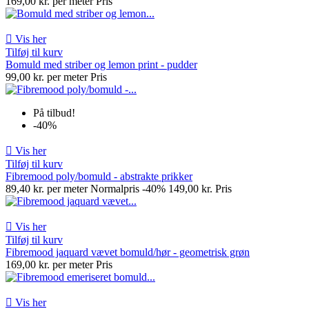
169,00 kr. per meter
Pris

Vis her
Tilføj til kurv
Bomuld med striber og lemon print - pudder
99,00 kr. per meter
Pris
På tilbud!
-40%

Vis her
Tilføj til kurv
Fibremood poly/bomuld - abstrakte prikker
89,40 kr. per meter
Normalpris
-40%
149,00 kr.
Pris

Vis her
Tilføj til kurv
Fibremood jaquard vævet bomuld/hør - geometrisk grøn
169,00 kr. per meter
Pris

Vis her