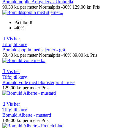
Bomuld poplin Art gallery - Umbrella
90,30 kr. per meter
Normalpris
-30%
129,00 kr.
Pris
På tilbud!
-40%

Vis her
Tilføj til kurv
Bomuldspoplin med stjerner - grå
53,40 kr. per meter
Normalpris
-40%
89,00 kr.
Pris

Vis her
Tilføj til kurv
Bomuld voile med blomsterprint - rose
129,00 kr. per meter
Pris

Vis her
Tilføj til kurv
Bomuld Alberte - mustard
139,00 kr. per meter
Pris