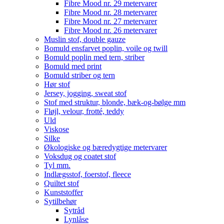
Fibre Mood nr. 29 metervarer
Fibre Mood nr. 28 metervarer
Fibre Mood nr. 27 metervarer
Fibre Mood nr. 26 metervarer
Muslin stof, double gauze
Bomuld ensfarvet poplin, voile og twill
Bomuld poplin med tern, striber
Bomuld med print
Bomuld striber og tern
Hør stof
Jersey, jogging, sweat stof
Stof med struktur, blonde, bæk-og-bølge mm
Fløjl, velour, frotté, teddy
Uld
Viskose
Silke
Økologiske og bæredygtige metervarer
Voksdug og coatet stof
Tyl mm.
Indlægsstof, foerstof, fleece
Quiltet stof
Kunststoffer
Sytilbehør
Sytråd
Lynlåse