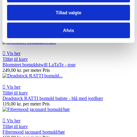
239,00 kr. per meter
Pris
Tillad valgte

Vis her
Tilføj til kurv
Afvis
Blomstret bomuldstwill LaTaTe - grå
249,00 kr. per meter
Pris

Vis her
Tilføj til kurv
Blomstret bomuldstwill LaTaTe - rose
249,00 kr. per meter
Pris

Vis her
Tilføj til kurv
Deadstock RATTI bomuld batiste - blå med jordbær
119,00 kr. per meter
Pris

Vis her
Tilføj til kurv
Fibremood jacquard bomuld/hør