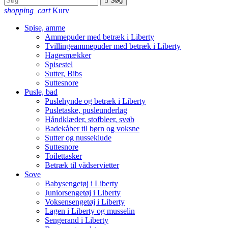

Søg
shopping_cart
Kurv
Spise, amme
Ammepuder med betræk i Liberty
Tvillingeammepuder med betræk i Liberty
Hagesmækker
Spisestel
Sutter, Bibs
Suttesnore
Pusle, bad
Puslehynde og betræk i Liberty
Pusletaske, pusleunderlag
Håndklæder, stofbleer, svøb
Badekåber til børn og voksne
Sutter og nusseklude
Suttesnore
Toilettasker
Betræk til vådservietter
Sove
Babysengetøj i Liberty
Juniorsengetøj i Liberty
Voksensengetøj i Liberty
Lagen i Liberty og musselin
Sengerand i Liberty