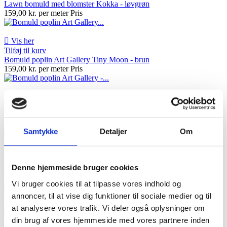
Lawn bomuld med blomster Kokka - løvgrøn
159,00 kr. per meter
Pris

Vis her
Tilføj til kurv
Bomuld poplin Art Gallery Tiny Moon - brun
159,00 kr. per meter
Pris

Vis her
Tilføj til kurv
Bomuld poplin Art Gallery - fairy lyseblå
139,00 kr. per meter
Pris
Samtykke
Detaljer
Om

Vis her
Tilføj til kurv
Denne hjemmeside bruger cookies
Deadstock poplin bomuld - grøn blå blomst
149,00 kr. per meter
Pris
Vi bruger cookies til at tilpasse vores indhold og
annoncer, til at vise dig funktioner til sociale medier og til
at analysere vores trafik. Vi deler også oplysninger om

Vis her
Tilføj til kurv
din brug af vores hjemmeside med vores partnere inden
Deadstock poplin bomuld - bordeaux med blomst