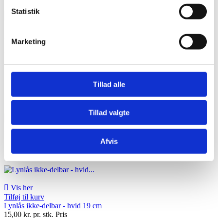
Statistik

OK
Lynlås 19 cm
Marketing
Lynlås 19 cm
Underkategorier
Tillad alle
Der er 17 varer.
Sorter efter:
Tillad valgte

Relevans
Navn, A til Z
Navn, Z til A
Pris, lav til høj
Pris, høj til lav
Viser 1-17 af 17 element(er)
Afvis
Aktive filtre

Vis her
Tilføj til kurv
Lynlås ikke-delbar - hvid 19 cm
15,00 kr. pr. stk.
Pris