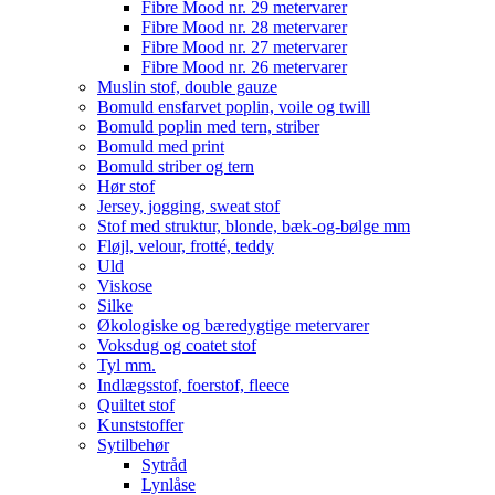
Fibre Mood nr. 29 metervarer
Fibre Mood nr. 28 metervarer
Fibre Mood nr. 27 metervarer
Fibre Mood nr. 26 metervarer
Muslin stof, double gauze
Bomuld ensfarvet poplin, voile og twill
Bomuld poplin med tern, striber
Bomuld med print
Bomuld striber og tern
Hør stof
Jersey, jogging, sweat stof
Stof med struktur, blonde, bæk-og-bølge mm
Fløjl, velour, frotté, teddy
Uld
Viskose
Silke
Økologiske og bæredygtige metervarer
Voksdug og coatet stof
Tyl mm.
Indlægsstof, foerstof, fleece
Quiltet stof
Kunststoffer
Sytilbehør
Sytråd
Lynlåse