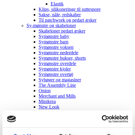
Elastik
Klips, silikoneringe til suttesnore
Sakse, nåle, redskaber
Til patchwork og pedari æsker
Sy-mønstre og skabeloner
Skabeloner pedari æsker
Symønstre baby
Symønstre barn
Symønstre voksen
Symønstre nederdele
Symønstre bukser, shorts
Symønstre overdele
Symønstre kjoler
Symønstre overtøj
Sybøger og magasiner
The Assembly Line
Onion
Merchant and Mills
Minikrea
New Look
Tauko Magazine
Symønstre andet
DIY lav-selv sy-, strikke-, hækle-kit
UDSALG Liberty, metervarer og sytilbehør
TILBUD Liberty Fabrics