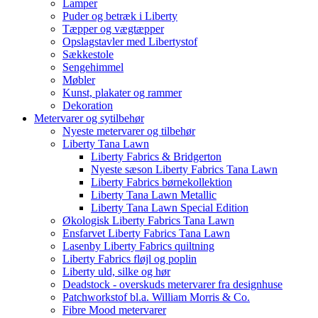
Lamper
Puder og betræk i Liberty
Tæpper og vægtæpper
Opslagstavler med Libertystof
Sækkestole
Sengehimmel
Møbler
Kunst, plakater og rammer
Dekoration
Metervarer og sytilbehør
Nyeste metervarer og tilbehør
Liberty Tana Lawn
Liberty Fabrics & Bridgerton
Nyeste sæson Liberty Fabrics Tana Lawn
Liberty Fabrics børnekollektion
Liberty Tana Lawn Metallic
Liberty Tana Lawn Special Edition
Økologisk Liberty Fabrics Tana Lawn
Ensfarvet Liberty Fabrics Tana Lawn
Lasenby Liberty Fabrics quiltning
Liberty Fabrics fløjl og poplin
Liberty uld, silke og hør
Deadstock - overskuds metervarer fra designhuse
Patchworkstof bl.a. William Morris & Co.
Fibre Mood metervarer