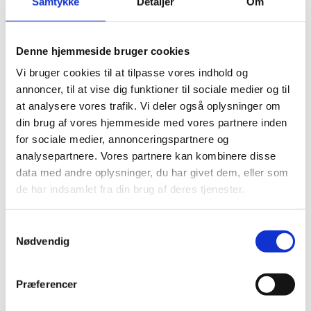
Samtykke
Detaljer
Om
TILBUD metervarer
TILBUD sytilbehør
Halley Stevensons
Denim
Denne hjemmeside bruger cookies
UDSALG %
Vi bruger cookies til at tilpasse vores indhold og
Udsalg BIBS
Udsalg babylegetøj
annoncer, til at vise dig funktioner til sociale medier og til
Udsalg legetøj
at analysere vores trafik. Vi deler også oplysninger om
Udsalg Liberty sengetøj
din brug af vores hjemmeside med vores partnere inden
Udsalg spise, amme, pusle
Udsalg indretning
for sociale medier, annonceringspartnere og
Udsalg Tøj og sko
analysepartnere. Vores partnere kan kombinere disse
Udsalg tasker og tilbehør
data med andre oplysninger, du har givet dem, eller som
SLUTSPURT -50% Day tasker
UDSALG metervarer
de har indsamlet fra din brug af deres tjenester.
NYT
Forside
Samtykkevalg
Metervarer og sytilbehør
Nødvendig
Sytilbehør
Lynlåse
Lynlås 19 cm
Præferencer
Lynlås 19 cm