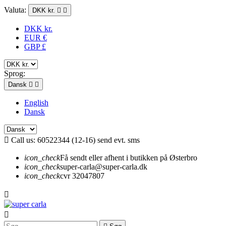
Valuta:
DKK kr.


DKK kr.
EUR €
GBP £
Sprog:
Dansk


English
Dansk

Call us:
60522344 (12-16) send evt. sms
icon_check
Få sendt eller afhent i butikken på Østerbro
icon_check
super-carla@super-carla.dk
icon_check
cvr 32047807

