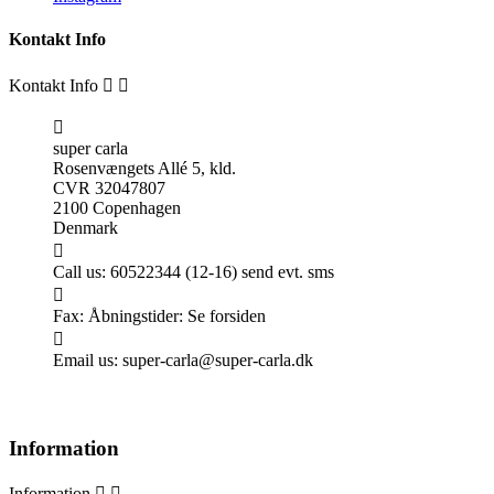
Kontakt Info
Kontakt Info



super carla
Rosenvængets Allé 5, kld.
CVR 32047807
2100 Copenhagen
Denmark

Call us:
60522344 (12-16) send evt. sms

Fax:
Åbningstider: Se forsiden

Email us:
super-carla@super-carla.dk
Information
Information

