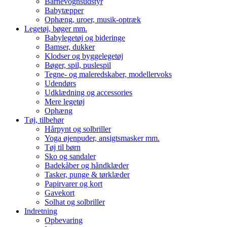
Barnevognsudstyr
Babytæpper
Ophæng, uroer, musik-optræk
Legetøj, bøger mm.
Babylegetøj og bideringe
Bamser, dukker
Klodser og byggelegetøj
Bøger, spil, puslespil
Tegne- og maleredskaber, modellervoks
Udendørs
Udklædning og accessories
Mere legetøj
Ophæng
Tøj, tilbehør
Hårpynt og solbriller
Yoga øjenpuder, ansigtsmasker mm.
Tøj til børn
Sko og sandaler
Badekåber og håndklæder
Tasker, punge & tørklæder
Papirvarer og kort
Gavekort
Solhat og solbriller
Indretning
Opbevaring