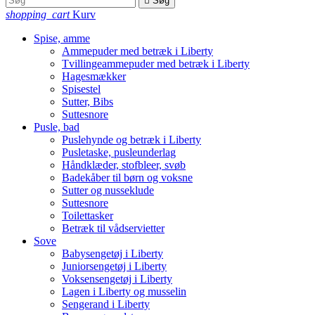

Søg
shopping_cart
Kurv
Spise, amme
Ammepuder med betræk i Liberty
Tvillingeammepuder med betræk i Liberty
Hagesmækker
Spisestel
Sutter, Bibs
Suttesnore
Pusle, bad
Puslehynde og betræk i Liberty
Pusletaske, pusleunderlag
Håndklæder, stofbleer, svøb
Badekåber til børn og voksne
Sutter og nusseklude
Suttesnore
Toilettasker
Betræk til vådservietter
Sove
Babysengetøj i Liberty
Juniorsengetøj i Liberty
Voksensengetøj i Liberty
Lagen i Liberty og musselin
Sengerand i Liberty