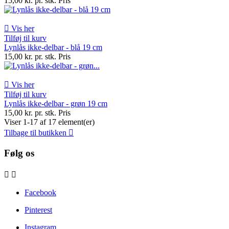
15,00 kr. pr. stk.
Pris

Vis her
Tilføj til kurv
Lynlås ikke-delbar - blå 19 cm
15,00 kr. pr. stk.
Pris

Vis her
Tilføj til kurv
Lynlås ikke-delbar - grøn 19 cm
15,00 kr. pr. stk.
Pris
Viser 1-17 af 17 element(er)
Tilbage til butikken

Følg os


Facebook
Pinterest
Instagram