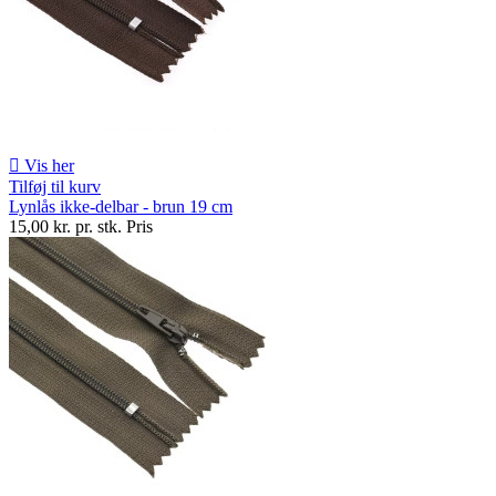

Vis her
Tilføj til kurv
Lynlås ikke-delbar - brun 19 cm
15,00 kr. pr. stk.
Pris