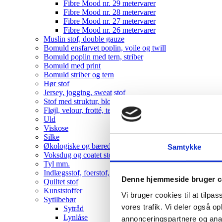
Fibre Mood nr. 29 metervarer
Fibre Mood nr. 28 metervarer
Fibre Mood nr. 27 metervarer
Fibre Mood nr. 26 metervarer
Muslin stof, double gauze
Bomuld ensfarvet poplin, voile og twill
Bomuld poplin med tern, striber
Bomuld med print
Bomuld striber og tern
Hør stof
Jersey, jogging, sweat stof
Stof med struktur, blonde, bæk-og-bølge mm
Fløjl, velour, frotté, teddy
Uld
Viskose
Silke
Økologiske og bæredygtige metervarer
Samtykke
Voksdug og coatet stof
Tyl mm.
Indlægsstof, foerstof, fleece
Denne hjemmeside bruger c
Quiltet stof
Kunststoffer
Vi bruger cookies til at tilpas
Sytilbehør
vores trafik. Vi deler også 
Sytråd
Lynlåse
annonceringspartnere og anal