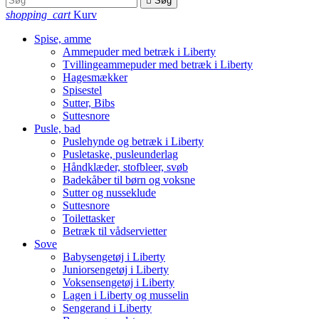

Søg
shopping_cart
Kurv
Spise, amme
Ammepuder med betræk i Liberty
Tvillingeammepuder med betræk i Liberty
Hagesmækker
Spisestel
Sutter, Bibs
Suttesnore
Pusle, bad
Puslehynde og betræk i Liberty
Pusletaske, pusleunderlag
Håndklæder, stofbleer, svøb
Badekåber til børn og voksne
Sutter og nusseklude
Suttesnore
Toilettasker
Betræk til vådservietter
Sove
Babysengetøj i Liberty
Juniorsengetøj i Liberty
Voksensengetøj i Liberty
Lagen i Liberty og musselin
Sengerand i Liberty