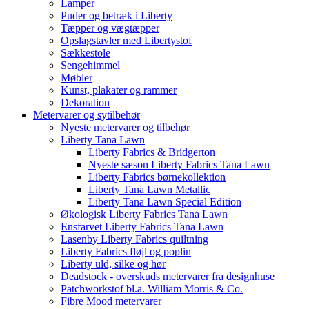
Lamper
Puder og betræk i Liberty
Tæpper og vægtæpper
Opslagstavler med Libertystof
Sækkestole
Sengehimmel
Møbler
Kunst, plakater og rammer
Dekoration
Metervarer og sytilbehør
Nyeste metervarer og tilbehør
Liberty Tana Lawn
Liberty Fabrics & Bridgerton
Nyeste sæson Liberty Fabrics Tana Lawn
Liberty Fabrics børnekollektion
Liberty Tana Lawn Metallic
Liberty Tana Lawn Special Edition
Økologisk Liberty Fabrics Tana Lawn
Ensfarvet Liberty Fabrics Tana Lawn
Lasenby Liberty Fabrics quiltning
Liberty Fabrics fløjl og poplin
Liberty uld, silke og hør
Deadstock - overskuds metervarer fra designhuse
Patchworkstof bl.a. William Morris & Co.
Fibre Mood metervarer