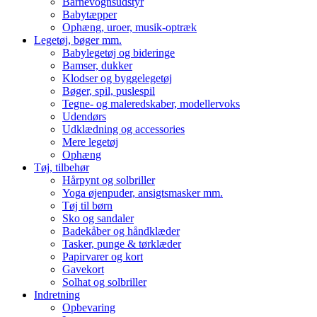
Barnevognsudstyr
Babytæpper
Ophæng, uroer, musik-optræk
Legetøj, bøger mm.
Babylegetøj og bideringe
Bamser, dukker
Klodser og byggelegetøj
Bøger, spil, puslespil
Tegne- og maleredskaber, modellervoks
Udendørs
Udklædning og accessories
Mere legetøj
Ophæng
Tøj, tilbehør
Hårpynt og solbriller
Yoga øjenpuder, ansigtsmasker mm.
Tøj til børn
Sko og sandaler
Badekåber og håndklæder
Tasker, punge & tørklæder
Papirvarer og kort
Gavekort
Solhat og solbriller
Indretning
Opbevaring