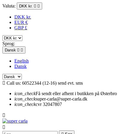
Valuta:
DKK kr.


DKK kr.
EUR €
GBP £
Sprog:
Dansk


English
Dansk

Call us:
60522344 (12-16) send evt. sms
icon_check
Få sendt eller afhent i butikken på Østerbro
icon_check
super-carla@super-carla.dk
icon_check
cvr 32047807

