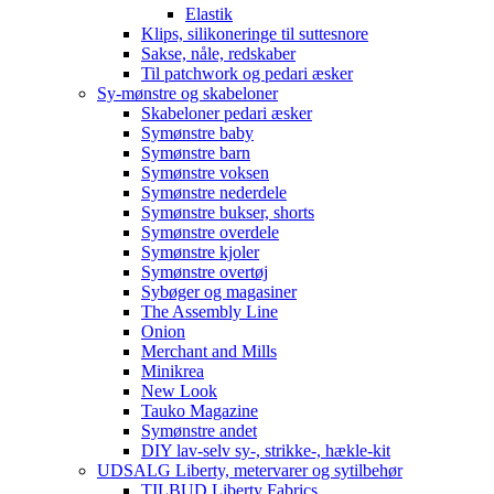
Elastik
Klips, silikoneringe til suttesnore
Sakse, nåle, redskaber
Til patchwork og pedari æsker
Sy-mønstre og skabeloner
Skabeloner pedari æsker
Symønstre baby
Symønstre barn
Symønstre voksen
Symønstre nederdele
Symønstre bukser, shorts
Symønstre overdele
Symønstre kjoler
Symønstre overtøj
Sybøger og magasiner
The Assembly Line
Onion
Merchant and Mills
Minikrea
New Look
Tauko Magazine
Symønstre andet
DIY lav-selv sy-, strikke-, hækle-kit
UDSALG Liberty, metervarer og sytilbehør
TILBUD Liberty Fabrics