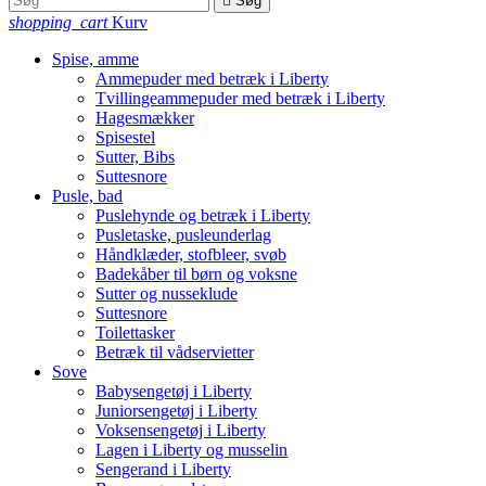

Søg
shopping_cart
Kurv
Spise, amme
Ammepuder med betræk i Liberty
Tvillingeammepuder med betræk i Liberty
Hagesmækker
Spisestel
Sutter, Bibs
Suttesnore
Pusle, bad
Puslehynde og betræk i Liberty
Pusletaske, pusleunderlag
Håndklæder, stofbleer, svøb
Badekåber til børn og voksne
Sutter og nusseklude
Suttesnore
Toilettasker
Betræk til vådservietter
Sove
Babysengetøj i Liberty
Juniorsengetøj i Liberty
Voksensengetøj i Liberty
Lagen i Liberty og musselin
Sengerand i Liberty