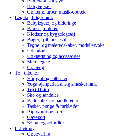
Barnevognsudstyr
Babytæpper
Ophæng, uroer, musik-optræk
Legetøj, bøger mm.
Babylegetøj og bideringe
Bamser, dukker
Klodser og byggelegetøj
Bøger, spil, puslespil
Tegne- og maleredskaber, modellervoks
Udendørs
Udklædning og accessories
Mere legetøj
Ophæng
Tøj, tilbehør
Hårpynt og solbriller
Yoga øjenpuder, ansigtsmasker mm.
Tøj til børn
Sko og sandaler
Badekåber og håndklæder
Tasker, punge & tørklæder
Papirvarer og kort
Gavekort
Solhat og solbriller
Indretning
Opbevaring