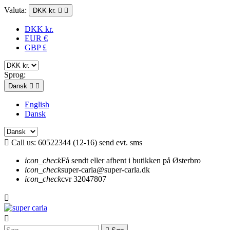
Valuta:
DKK kr.


DKK kr.
EUR €
GBP £
Sprog:
Dansk


English
Dansk

Call us:
60522344 (12-16) send evt. sms
icon_check
Få sendt eller afhent i butikken på Østerbro
icon_check
super-carla@super-carla.dk
icon_check
cvr 32047807

