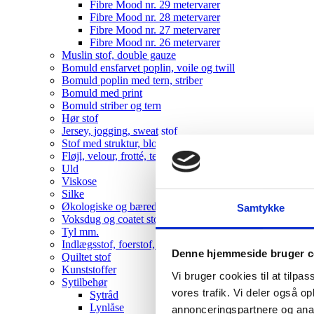
Fibre Mood nr. 29 metervarer
Fibre Mood nr. 28 metervarer
Fibre Mood nr. 27 metervarer
Fibre Mood nr. 26 metervarer
Muslin stof, double gauze
Bomuld ensfarvet poplin, voile og twill
Bomuld poplin med tern, striber
Bomuld med print
Bomuld striber og tern
Hør stof
Jersey, jogging, sweat stof
Stof med struktur, blonde, bæk-og-bølge mm
Fløjl, velour, frotté, teddy
Uld
Viskose
Silke
Økologiske og bæredygtige metervarer
Samtykke
Voksdug og coatet stof
Tyl mm.
Indlægsstof, foerstof, fleece
Denne hjemmeside bruger c
Quiltet stof
Kunststoffer
Vi bruger cookies til at tilpas
Sytilbehør
vores trafik. Vi deler også 
Sytråd
Lynlåse
annonceringspartnere og anal