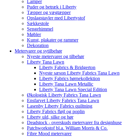
Lamper
Puder og betræk i Liberty
Tæpper og vægtæpper
Opslagstavler med Libertystof
Sækkestole
Sengehimmel
Møbler
Kunst, plakater og rammer
Dekoration
Metervarer og sytilbehør
Nyeste metervarer og tilbehør
Liberty Tana Lawn
Liberty Fabrics & Bridgerton
Nyeste sæson Liberty Fabrics Tana Lawn
Liberty Fabrics børnekollektion
Liberty Tana Lawn Metallic
Liberty Tana Lawn Special Edition
Økologisk Liberty Fabrics Tana Lawn
Ensfarvet Liberty Fabrics Tana Lawn
Lasenby Liberty Fabrics quiltning
Liberty Fabrics fløjl og poplin
Liberty uld, silke og hør
Deadstock - overskuds metervarer fra designhuse
Patchworkstof bl.a. William Morris & Co.
Fibre Mood metervarer