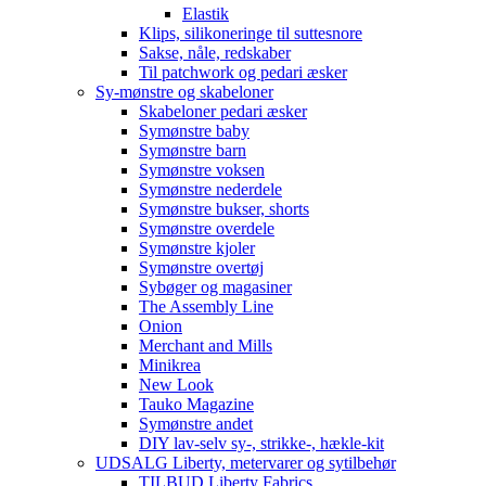
Elastik
Klips, silikoneringe til suttesnore
Sakse, nåle, redskaber
Til patchwork og pedari æsker
Sy-mønstre og skabeloner
Skabeloner pedari æsker
Symønstre baby
Symønstre barn
Symønstre voksen
Symønstre nederdele
Symønstre bukser, shorts
Symønstre overdele
Symønstre kjoler
Symønstre overtøj
Sybøger og magasiner
The Assembly Line
Onion
Merchant and Mills
Minikrea
New Look
Tauko Magazine
Symønstre andet
DIY lav-selv sy-, strikke-, hækle-kit
UDSALG Liberty, metervarer og sytilbehør
TILBUD Liberty Fabrics