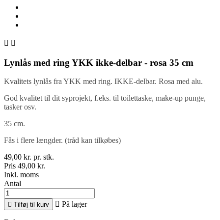


Lynlås med ring YKK ikke-delbar - rosa 35 cm
Kvalitets lynlås fra YKK med ring. IKKE-delbar. Rosa med alu.
God kvalitet til dit syprojekt, f.eks. til toilettaske, make-up punge,
tasker osv.
35 cm.
Fås i flere længder. (tråd kan tilkøbes)
49,00 kr. pr. stk.
Pris 49,00 kr.
Inkl. moms
Antal

På lager

Tilføj til kurv