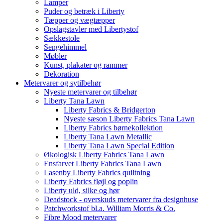
Lamper
Puder og betræk i Liberty
Tæpper og vægtæpper
Opslagstavler med Libertystof
Sækkestole
Sengehimmel
Møbler
Kunst, plakater og rammer
Dekoration
Metervarer og sytilbehør
Nyeste metervarer og tilbehør
Liberty Tana Lawn
Liberty Fabrics & Bridgerton
Nyeste sæson Liberty Fabrics Tana Lawn
Liberty Fabrics børnekollektion
Liberty Tana Lawn Metallic
Liberty Tana Lawn Special Edition
Økologisk Liberty Fabrics Tana Lawn
Ensfarvet Liberty Fabrics Tana Lawn
Lasenby Liberty Fabrics quiltning
Liberty Fabrics fløjl og poplin
Liberty uld, silke og hør
Deadstock - overskuds metervarer fra designhuse
Patchworkstof bl.a. William Morris & Co.
Fibre Mood metervarer