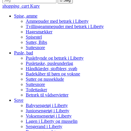

Søg
shopping_cart
Kurv
Spise, amme
Ammepuder med betræk i Liberty
Tvillingeammepuder med betræk i Liberty
Hagesmækker
Spisestel
Sutter, Bibs
Suttesnore
Pusle, bad
Puslehynde og betræk i Liberty
Pusletaske, pusleunderlag
Håndklæder, stofbleer, svøb
Badekåber til børn og voksne
Sutter og nusseklude
Suttesnore
Toilettasker
Betræk til vådservietter
Sove
Babysengetøj i Liberty
Juniorsengetøj i Liberty
Voksensengetøj i Liberty
Lagen i Liberty og musselin
Sengerand i Liberty