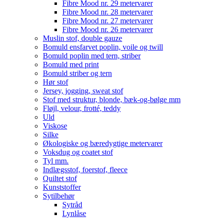
Fibre Mood nr. 29 metervarer
Fibre Mood nr. 28 metervarer
Fibre Mood nr. 27 metervarer
Fibre Mood nr. 26 metervarer
Muslin stof, double gauze
Bomuld ensfarvet poplin, voile og twill
Bomuld poplin med tern, striber
Bomuld med print
Bomuld striber og tern
Hør stof
Jersey, jogging, sweat stof
Stof med struktur, blonde, bæk-og-bølge mm
Fløjl, velour, frotté, teddy
Uld
Viskose
Silke
Økologiske og bæredygtige metervarer
Voksdug og coatet stof
Tyl mm.
Indlægsstof, foerstof, fleece
Quiltet stof
Kunststoffer
Sytilbehør
Sytråd
Lynlåse