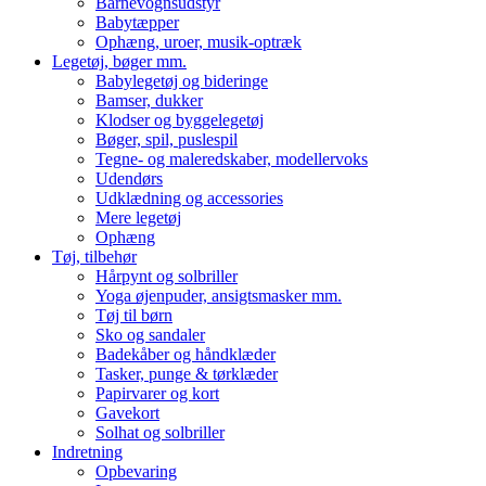
Barnevognsudstyr
Babytæpper
Ophæng, uroer, musik-optræk
Legetøj, bøger mm.
Babylegetøj og bideringe
Bamser, dukker
Klodser og byggelegetøj
Bøger, spil, puslespil
Tegne- og maleredskaber, modellervoks
Udendørs
Udklædning og accessories
Mere legetøj
Ophæng
Tøj, tilbehør
Hårpynt og solbriller
Yoga øjenpuder, ansigtsmasker mm.
Tøj til børn
Sko og sandaler
Badekåber og håndklæder
Tasker, punge & tørklæder
Papirvarer og kort
Gavekort
Solhat og solbriller
Indretning
Opbevaring