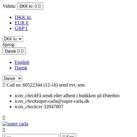
Valuta:
DKK kr.


DKK kr.
EUR €
GBP £
Sprog:
Dansk


English
Dansk

Call us:
60522344 (12-16) send evt. sms
icon_check
Få sendt eller afhent i butikken på Østerbro
icon_check
super-carla@super-carla.dk
icon_check
cvr 32047807

