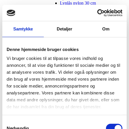
Lynlås nylon 30 cm
Lynlås 32 cm
Lynlås 35 cm
Lynlås med ring 35 cm
Lynlås nylon 35 cm
Samtykke
Detaljer
Om
Lynlås 37 cm
Lynlås 40 cm
Lynlås med ring 40 cm
Lynlås nylon 40 cm
Denne hjemmeside bruger cookies
Lynlås metal 40 cm
Lynlås 45 cm
Vi bruger cookies til at tilpasse vores indhold og
Lynlås med ring 45 cm
annoncer, til at vise dig funktioner til sociale medier og til
Lynlås nylon 45 cm
Lynlås 47 cm
at analysere vores trafik. Vi deler også oplysninger om
Lynlås 50 cm
din brug af vores hjemmeside med vores partnere inden
Lynlås 55 cm
for sociale medier, annonceringspartnere og
Lynlås 60 cm
Lynlås 70 cm
analysepartnere. Vores partnere kan kombinere disse
Lynlås 100 cm
data med andre oplysninger, du har givet dem, eller som
Lynlås 15 cm
de har indsamlet fra din brug af deres tjenester.
Knapper, trykknapper
Bånd og elastik
Bånd, skråbånd / kantbånd
Broderet bånd
Samtykkevalg
Nødvendig