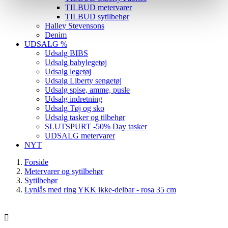
TILBUD metervarer
TILBUD sytilbehør
Halley Stevensons
Denim
UDSALG %
Udsalg BIBS
Udsalg babylegetøj
Udsalg legetøj
Udsalg Liberty sengetøj
Udsalg spise, amme, pusle
Udsalg indretning
Udsalg Tøj og sko
Udsalg tasker og tilbehør
SLUTSPURT -50% Day tasker
UDSALG metervarer
NYT
Forside
Metervarer og sytilbehør
Sytilbehør
Lynlås med ring YKK ikke-delbar - rosa 35 cm
