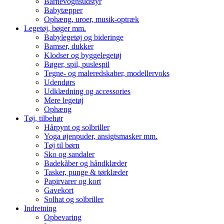
Barnevognsudstyr
Babytæpper
Ophæng, uroer, musik-optræk
Legetøj, bøger mm.
Babylegetøj og bideringe
Bamser, dukker
Klodser og byggelegetøj
Bøger, spil, puslespil
Tegne- og maleredskaber, modellervoks
Udendørs
Udklædning og accessories
Mere legetøj
Ophæng
Tøj, tilbehør
Hårpynt og solbriller
Yoga øjenpuder, ansigtsmasker mm.
Tøj til børn
Sko og sandaler
Badekåber og håndklæder
Tasker, punge & tørklæder
Papirvarer og kort
Gavekort
Solhat og solbriller
Indretning
Opbevaring