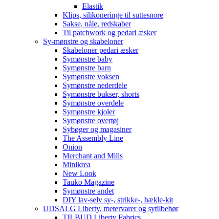
Elastik
Klips, silikoneringe til suttesnore
Sakse, nåle, redskaber
Til patchwork og pedari æsker
Sy-mønstre og skabeloner
Skabeloner pedari æsker
Symønstre baby
Symønstre barn
Symønstre voksen
Symønstre nederdele
Symønstre bukser, shorts
Symønstre overdele
Symønstre kjoler
Symønstre overtøj
Sybøger og magasiner
The Assembly Line
Onion
Merchant and Mills
Minikrea
New Look
Tauko Magazine
Symønstre andet
DIY lav-selv sy-, strikke-, hækle-kit
UDSALG Liberty, metervarer og sytilbehør
TILBUD Liberty Fabrics