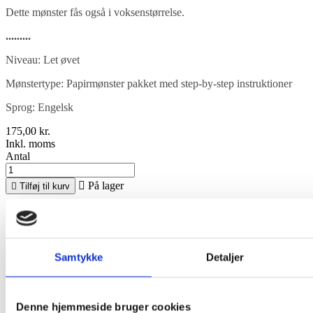
Dette mønster fås også i voksenstørrelse.
.........
Niveau: Let øvet
Mønstertype: Papirmønster pakket med step-by-step instruktioner
Sprog: Engelsk
175,00 kr.
Inkl. moms
Antal

På lager

Tilføj til kurv
Del
Del
Pinterest
Samtykke
Detaljer
Print
print
Beskrivelse
Denne hjemmeside bruger cookies
Produktoplysninger