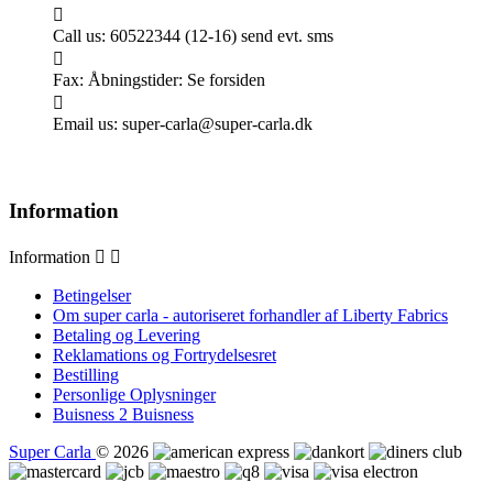

Call us:
60522344 (12-16) send evt. sms

Fax:
Åbningstider: Se forsiden

Email us:
super-carla@super-carla.dk
Information
Information


Betingelser
Om super carla - autoriseret forhandler af Liberty Fabrics
Betaling og Levering
Reklamations og Fortrydelsesret
Bestilling
Personlige Oplysninger
Buisness 2 Buisness
Super Carla
© 2026