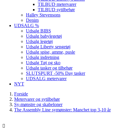
TILBUD metervarer
TILBUD sytilbehør
Halley Stevensons
Denim
UDSALG %
Udsalg BIBS
Udsalg babylegetøj
Udsalg legetøj
Udsalg Liberty sengetøj
Udsalg spise, amme, pusle
Udsalg indretning
Udsalg Tøj og sko
Udsalg tasker og tilbehør
SLUTSPURT -50% Day tasker
UDSALG metervarer
NYT
Forside
Metervarer og sytilbehør
Sy-mønstre og skabeloner
The Assembly Line symønster: Manchet top 3-10 år
