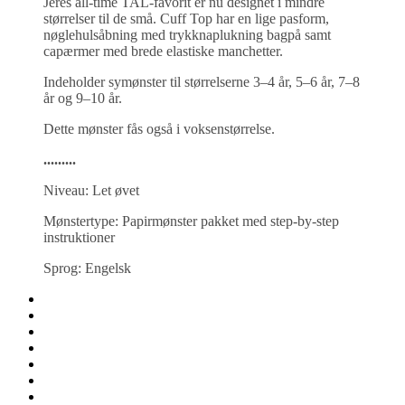
Jeres all-time TAL-favorit er nu designet i mindre
størrelser til de små. Cuff Top har en lige pasform,
nøglehulsåbning med trykknaplukning bagpå samt
capærmer med brede elastiske manchetter.
Indeholder symønster til størrelserne 3–4 år, 5–6 år, 7–8
år og 9–10 år.
Dette mønster fås også i voksenstørrelse.
.........
Niveau: Let øvet
Mønstertype: Papirmønster pakket med step-by-step
instruktioner
Sprog: Engelsk