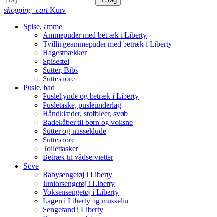

Søg
shopping_cart
Kurv
Spise, amme
Ammepuder med betræk i Liberty
Tvillingeammepuder med betræk i Liberty
Hagesmækker
Spisestel
Sutter, Bibs
Suttesnore
Pusle, bad
Puslehynde og betræk i Liberty
Pusletaske, pusleunderlag
Håndklæder, stofbleer, svøb
Badekåber til børn og voksne
Sutter og nusseklude
Suttesnore
Toilettasker
Betræk til vådservietter
Sove
Babysengetøj i Liberty
Juniorsengetøj i Liberty
Voksensengetøj i Liberty
Lagen i Liberty og musselin
Sengerand i Liberty