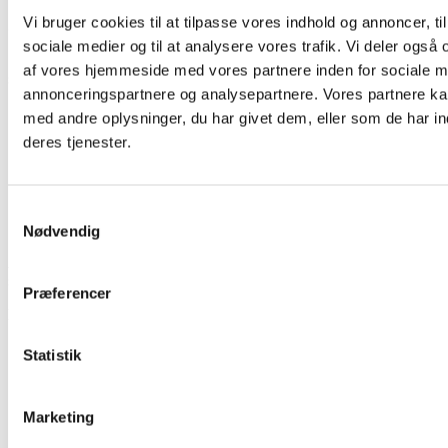
Vi bruger cookies til at tilpasse vores indhold og annoncer, til 
Stofforbrug
(i meter)
sociale medier og til at analysere vores trafik. Vi deler også
Stofforbruget er beregnet ud fra stof uden mønsterretning. Se layout-
af vores hjemmeside med vores partnere inden for sociale m
siden i samlevejledningen for flere detaljer.
annonceringspartnere og analysepartnere. Vores partnere k
Størrelse
3–4 år
5–6 år
7–8 år
9–10 år
XS
med andre oplysninger, du har givet dem, eller som de har in
deres tjenester.
Stofbredde 140–150 cm
0,5
0,6
0,7
0,8
1,0
Samtykkevalg
Nødvendig
Anbefalede stoffer
er lette til mellemtykke kvaliteter såsom bomuld,
silke, lawn, hør, crepe de chine eller uldcrepe.
Præferencer
Du skal også bruge:
Matchende sytråd
Statistik
Strygeindlæg / vlieseline
Elastikbånd XS–3XL, bredde 50 mm:
XS 64 cm, S 70 cm, M 76 cm, L 82 cm, XL 80 cm, 2XL 86
Marketing
cm, 3XL 92 cm
Elastikbånd MINI, bredde 30 mm: