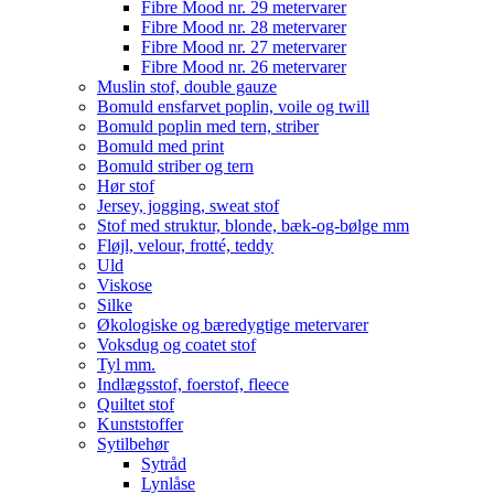
Fibre Mood nr. 29 metervarer
Fibre Mood nr. 28 metervarer
Fibre Mood nr. 27 metervarer
Fibre Mood nr. 26 metervarer
Muslin stof, double gauze
Bomuld ensfarvet poplin, voile og twill
Bomuld poplin med tern, striber
Bomuld med print
Bomuld striber og tern
Hør stof
Jersey, jogging, sweat stof
Stof med struktur, blonde, bæk-og-bølge mm
Fløjl, velour, frotté, teddy
Uld
Viskose
Silke
Økologiske og bæredygtige metervarer
Voksdug og coatet stof
Tyl mm.
Indlægsstof, foerstof, fleece
Quiltet stof
Kunststoffer
Sytilbehør
Sytråd
Lynlåse