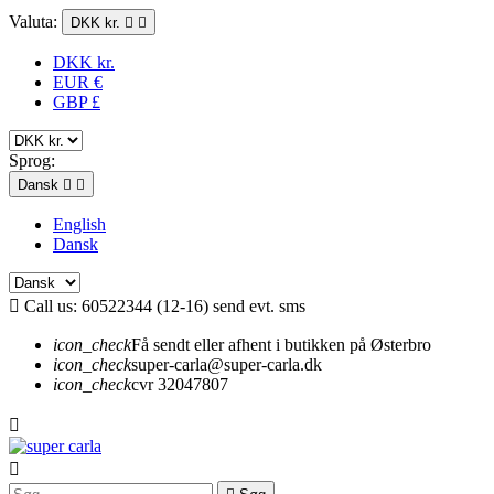
Valuta:
DKK kr.


DKK kr.
EUR €
GBP £
Sprog:
Dansk


English
Dansk

Call us:
60522344 (12-16) send evt. sms
icon_check
Få sendt eller afhent i butikken på Østerbro
icon_check
super-carla@super-carla.dk
icon_check
cvr 32047807

