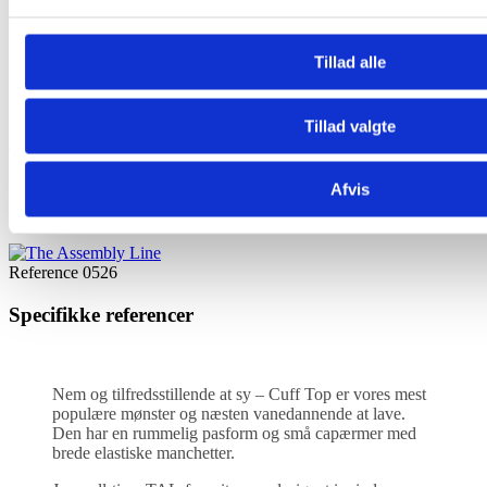
3–4 år 48 cm, 5–6 år 50 cm, 7–8 år 54 cm, 9–10 år 58 cm
XL–3XL kræver 1 påsyelig knap
MINI kræver 1 trykknap med diameter på 6–8 mm
Tillad alle
Modellen er velegnet til vævet stof i let eller mellem kvalitet som
cotton
lawn
,
silke
, tynd hør, mv.
Tillad valgte
Sytråd
Afvis
Reference
0526
Specifikke referencer
Nem og tilfredsstillende at sy – Cuff Top er vores mest
populære mønster og næsten vanedannende at lave.
Den har en rummelig pasform og små capærmer med
brede elastiske manchetter.