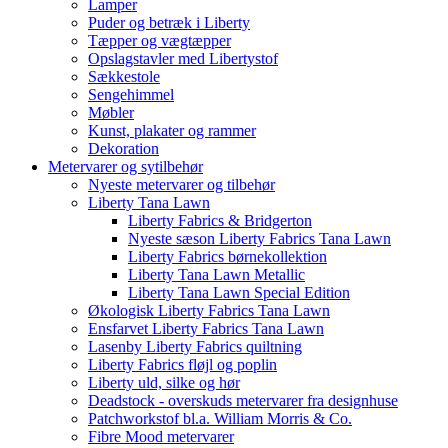
Lamper
Puder og betræk i Liberty
Tæpper og vægtæpper
Opslagstavler med Libertystof
Sækkestole
Sengehimmel
Møbler
Kunst, plakater og rammer
Dekoration
Metervarer og sytilbehør
Nyeste metervarer og tilbehør
Liberty Tana Lawn
Liberty Fabrics & Bridgerton
Nyeste sæson Liberty Fabrics Tana Lawn
Liberty Fabrics børnekollektion
Liberty Tana Lawn Metallic
Liberty Tana Lawn Special Edition
Økologisk Liberty Fabrics Tana Lawn
Ensfarvet Liberty Fabrics Tana Lawn
Lasenby Liberty Fabrics quiltning
Liberty Fabrics fløjl og poplin
Liberty uld, silke og hør
Deadstock - overskuds metervarer fra designhuse
Patchworkstof bl.a. William Morris & Co.
Fibre Mood metervarer