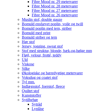
Fibre Mood nr. 29 metervarer
Fibre Mood nr. 28 metervarer
Fibre Mood nr. 27 metervarer
Fibre Mood nr. 26 metervarer
Muslin stof, double gauze
Bomuld ensfarvet poplin, voile og twill
Bomuld poplin med tern, striber
Bomuld med print
Bomuld striber og tern
Hør stof
Jersey, jogging, sweat stof
Stof med struktur, blonde, bæk-og-bølge mm
Fløjl, velour, frotté, teddy
Uld
Viskose
Silke
Økologiske og bæredygtige metervarer
Voksdug og coatet stof
Tyl mm.
Indlægsstof, foerstof, fleece
Quiltet stof
Kunststoffer
Sytilbehør
Sytråd
Lynlåse