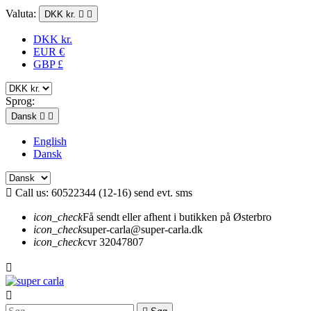
Valuta:
DKK kr.


DKK kr.
EUR €
GBP £
Sprog:
Dansk


English
Dansk

Call us:
60522344 (12-16) send evt. sms
icon_check
Få sendt eller afhent i butikken på Østerbro
icon_check
super-carla@super-carla.dk
icon_check
cvr 32047807

