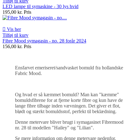
Tilføj til kurv
LED lampe til symaskine - 30 lys hvid
195,00 kr.
Pris

Vis her
Tilføj til kurv
Fibre Mood symagasin - no. 28 forår 2024
156,00 kr.
Pris
Ensfarvet emeriseret/sandvasket bomuld fra hollandske
Fabric Mood.
Og hvad er så kæmmet bomuld? Man kan "kæmme"
bomuldsfibrene for at fjerne korte fibre og kun have de
lange fibre tilbage inden vævningen. Det giver et flot,
blødt og stærkt bomuldsstof, perfekt til beklædning.
Denne metervare bliver brugt i symagasinet Fibremood
nr. 28 til modellen "Hailey" og "Lilian".
Se mere information om denne metervare nedenfor.