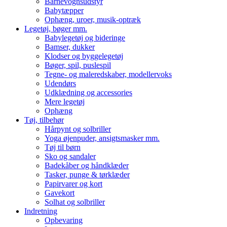
Barnevognsudstyr
Babytæpper
Ophæng, uroer, musik-optræk
Legetøj, bøger mm.
Babylegetøj og bideringe
Bamser, dukker
Klodser og byggelegetøj
Bøger, spil, puslespil
Tegne- og maleredskaber, modellervoks
Udendørs
Udklædning og accessories
Mere legetøj
Ophæng
Tøj, tilbehør
Hårpynt og solbriller
Yoga øjenpuder, ansigtsmasker mm.
Tøj til børn
Sko og sandaler
Badekåber og håndklæder
Tasker, punge & tørklæder
Papirvarer og kort
Gavekort
Solhat og solbriller
Indretning
Opbevaring