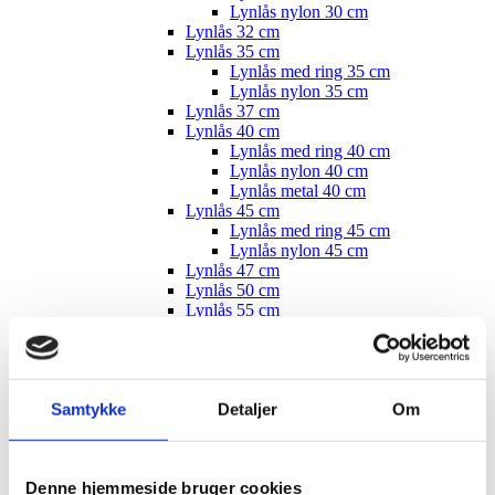
Lynlås nylon 30 cm
Lynlås 32 cm
Lynlås 35 cm
Lynlås med ring 35 cm
Lynlås nylon 35 cm
Lynlås 37 cm
Lynlås 40 cm
Lynlås med ring 40 cm
Lynlås nylon 40 cm
Lynlås metal 40 cm
Lynlås 45 cm
Lynlås med ring 45 cm
Lynlås nylon 45 cm
Lynlås 47 cm
Lynlås 50 cm
Lynlås 55 cm
Lynlås 60 cm
Lynlås 70 cm
Lynlås 100 cm
Lynlås 15 cm
Samtykke
Detaljer
Om
Knapper, trykknapper
Bånd og elastik
Bånd, skråbånd / kantbånd
Broderet bånd
Denne hjemmeside bruger cookies