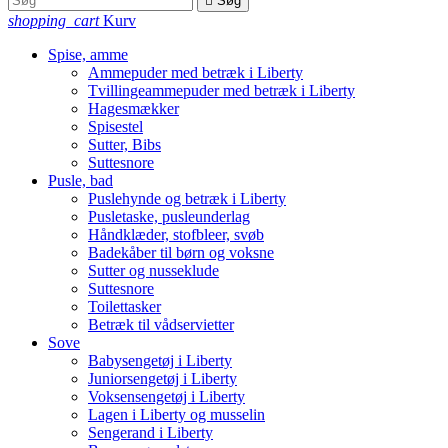

Søg
shopping_cart
Kurv
Spise, amme
Ammepuder med betræk i Liberty
Tvillingeammepuder med betræk i Liberty
Hagesmækker
Spisestel
Sutter, Bibs
Suttesnore
Pusle, bad
Puslehynde og betræk i Liberty
Pusletaske, pusleunderlag
Håndklæder, stofbleer, svøb
Badekåber til børn og voksne
Sutter og nusseklude
Suttesnore
Toilettasker
Betræk til vådservietter
Sove
Babysengetøj i Liberty
Juniorsengetøj i Liberty
Voksensengetøj i Liberty
Lagen i Liberty og musselin
Sengerand i Liberty