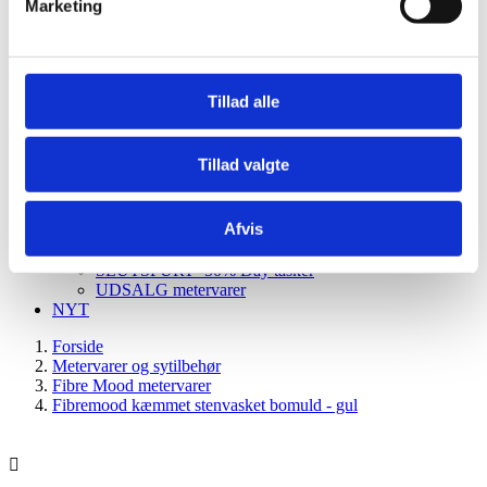
Marketing
TILBUD metervarer
TILBUD sytilbehør
Halley Stevensons
Denim
UDSALG %
Tillad alle
Udsalg BIBS
Udsalg babylegetøj
Udsalg legetøj
Tillad valgte
Udsalg Liberty sengetøj
Udsalg spise, amme, pusle
Udsalg indretning
Afvis
Udsalg Tøj og sko
Udsalg tasker og tilbehør
SLUTSPURT -50% Day tasker
UDSALG metervarer
NYT
Forside
Metervarer og sytilbehør
Fibre Mood metervarer
Fibremood kæmmet stenvasket bomuld - gul
