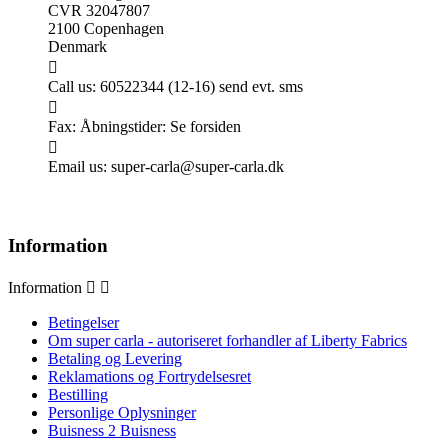
CVR 32047807
2100 Copenhagen
Denmark

Call us:
60522344 (12-16) send evt. sms

Fax:
Åbningstider: Se forsiden

Email us:
super-carla@super-carla.dk
Information
Information


Betingelser
Om super carla - autoriseret forhandler af Liberty Fabrics
Betaling og Levering
Reklamations og Fortrydelsesret
Bestilling
Personlige Oplysninger
Buisness 2 Buisness