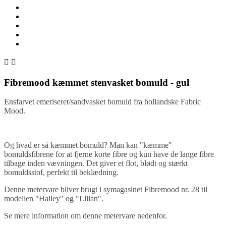


Fibremood kæmmet stenvasket bomuld - gul
Ensfarvet emeriseret/sandvasket bomuld fra hollandske Fabric
Mood.
Og hvad er så kæmmet bomuld? Man kan "kæmme"
bomuldsfibrene for at fjerne korte fibre og kun have de lange fibre
tilbage inden vævningen. Det giver et flot, blødt og stærkt
bomuldsstof, perfekt til beklædning.
Denne metervare bliver brugt i symagasinet Fibremood nr. 28 til
modellen "Hailey" og "Lilian".
Se mere information om denne metervare nedenfor.