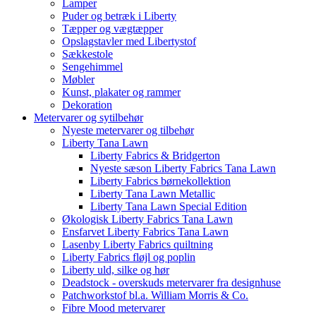
Lamper
Puder og betræk i Liberty
Tæpper og vægtæpper
Opslagstavler med Libertystof
Sækkestole
Sengehimmel
Møbler
Kunst, plakater og rammer
Dekoration
Metervarer og sytilbehør
Nyeste metervarer og tilbehør
Liberty Tana Lawn
Liberty Fabrics & Bridgerton
Nyeste sæson Liberty Fabrics Tana Lawn
Liberty Fabrics børnekollektion
Liberty Tana Lawn Metallic
Liberty Tana Lawn Special Edition
Økologisk Liberty Fabrics Tana Lawn
Ensfarvet Liberty Fabrics Tana Lawn
Lasenby Liberty Fabrics quiltning
Liberty Fabrics fløjl og poplin
Liberty uld, silke og hør
Deadstock - overskuds metervarer fra designhuse
Patchworkstof bl.a. William Morris & Co.
Fibre Mood metervarer