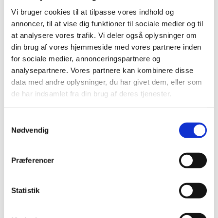
Elastik
Vi bruger cookies til at tilpasse vores indhold og
Klips, silikoneringe til suttesnore
annoncer, til at vise dig funktioner til sociale medier og til
Sakse, nåle, redskaber
Til patchwork og pedari æsker
at analysere vores trafik. Vi deler også oplysninger om
Sy-mønstre og skabeloner
din brug af vores hjemmeside med vores partnere inden
Skabeloner pedari æsker
for sociale medier, annonceringspartnere og
Symønstre baby
Symønstre barn
analysepartnere. Vores partnere kan kombinere disse
Symønstre voksen
data med andre oplysninger, du har givet dem, eller som
Symønstre nederdele
de har indsamlet fra din brug af deres tjenester.
Symønstre bukser, shorts
Symønstre overdele
Symønstre kjoler
Symønstre overtøj
Samtykkevalg
Sybøger og magasiner
Nødvendig
The Assembly Line
Onion
Merchant and Mills
Præferencer
Minikrea
New Look
Tauko Magazine
Symønstre andet
Statistik
DIY lav-selv sy-, strikke-, hækle-kit
UDSALG Liberty, metervarer og sytilbehør
TILBUD Liberty Fabrics