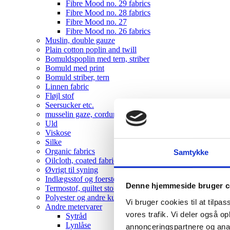
Fibre Mood no. 29 fabrics
Fibre Mood no. 28 fabrics
Fibre Mood no. 27
Fibre Mood no. 26 fabrics
Muslin, double gauze
Plain cotton poplin and twill
Bomuldspoplin med tern, striber
Bomuld med print
Bomuld striber, tern
Linnen fabric
Fløjl stof
Seersucker etc.
musselin gaze, corduroy , velvet
Uld
Viskose
Silke
Organic fabrics
Samtykke
Oilcloth, coated fabrics
Øvrigt til syning
Indlægsstof og foerstof
Denne hjemmeside bruger c
Termostof, quiltet stof
Polyester og andre kunststoffer
Vi bruger cookies til at tilpas
Andre metervarer
vores trafik. Vi deler også 
Sytråd
Lynlåse
annonceringspartnere og anal