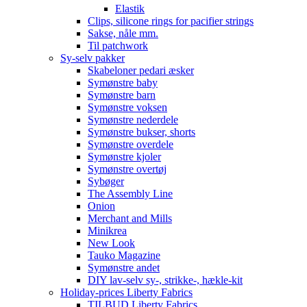
Elastik
Clips, silicone rings for pacifier strings
Sakse, nåle mm.
Til patchwork
Sy-selv pakker
Skabeloner pedari æsker
Symønstre baby
Symønstre barn
Symønstre voksen
Symønstre nederdele
Symønstre bukser, shorts
Symønstre overdele
Symønstre kjoler
Symønstre overtøj
Sybøger
The Assembly Line
Onion
Merchant and Mills
Minikrea
New Look
Tauko Magazine
Symønstre andet
DIY lav-selv sy-, strikke-, hækle-kit
Holiday-prices Liberty Fabrics
TILBUD Liberty Fabrics