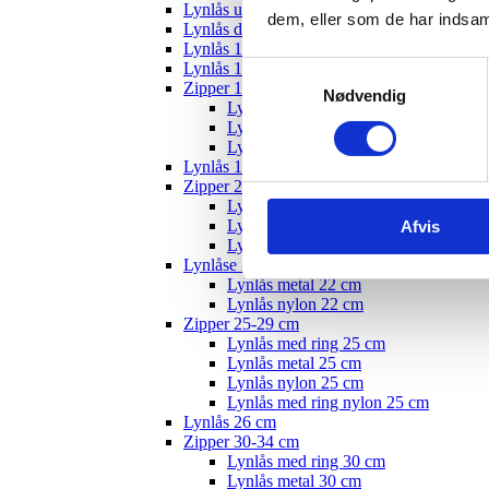
Lynlås usynlig
dem, eller som de har indsaml
Lynlås delbar
Lynlås 12 cm
Lynlås 15 cm
Samtykkevalg
Zipper 10-19 cm
Nødvendig
Lynlås med ring - 18 cm
Lynlås nylon 18 cm
Lynlås metal 22 cm
Lynlås 19 cm
Zipper 20-24 cm
Lynlås med ring 20 cm
Lynlås metal 20 cm
Afvis
Lynlås nylon 20 cm
Lynlåse 22 cm
Lynlås metal 22 cm
Lynlås nylon 22 cm
Zipper 25-29 cm
Lynlås med ring 25 cm
Lynlås metal 25 cm
Lynlås nylon 25 cm
Lynlås med ring nylon 25 cm
Lynlås 26 cm
Zipper 30-34 cm
Lynlås med ring 30 cm
Lynlås metal 30 cm