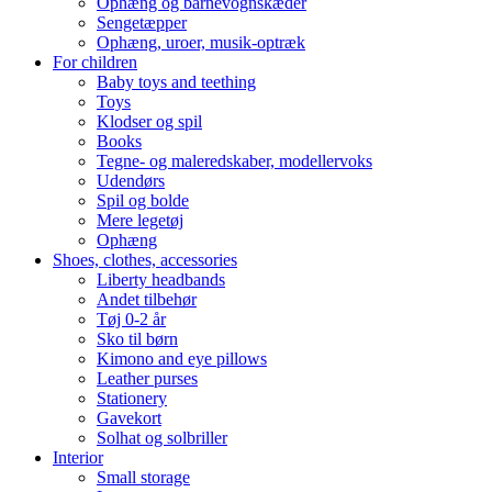
Ophæng og barnevognskæder
Sengetæpper
Ophæng, uroer, musik-optræk
For children
Baby toys and teething
Toys
Klodser og spil
Books
Tegne- og maleredskaber, modellervoks
Udendørs
Spil og bolde
Mere legetøj
Ophæng
Shoes, clothes, accessories
Liberty headbands
Andet tilbehør
Tøj 0-2 år
Sko til børn
Kimono and eye pillows
Leather purses
Stationery
Gavekort
Solhat og solbriller
Interior
Small storage