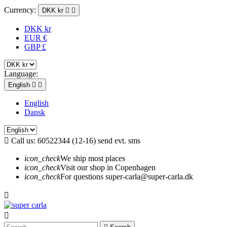
Currency:
DKK kr


DKK kr
EUR €
GBP £
Language:
English


English
Dansk

Call us:
60522344 (12-16) send evt. sms
icon_check
We ship most places
icon_check
Visit our shop in Copenhagen
icon_check
For questions super-carla@super-carla.dk

