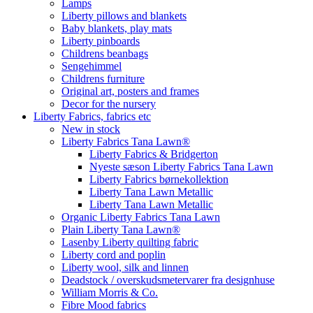
Lamps
Liberty pillows and blankets
Baby blankets, play mats
Liberty pinboards
Childrens beanbags
Sengehimmel
Childrens furniture
Original art, posters and frames
Decor for the nursery
Liberty Fabrics, fabrics etc
New in stock
Liberty Fabrics Tana Lawn®
Liberty Fabrics & Bridgerton
Nyeste sæson Liberty Fabrics Tana Lawn
Liberty Fabrics børnekollektion
Liberty Tana Lawn Metallic
Liberty Tana Lawn Metallic
Organic Liberty Fabrics Tana Lawn
Plain Liberty Tana Lawn®
Lasenby Liberty quilting fabric
Liberty cord and poplin
Liberty wool, silk and linnen
Deadstock / overskudsmetervarer fra designhuse
William Morris & Co.
Fibre Mood fabrics