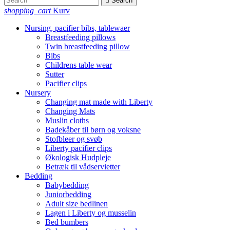

Search
shopping_cart
Kurv
Nursing, pacifier bibs, tablewaer
Breastfeeding pillows
Twin breastfeeding pillow
Bibs
Childrens table wear
Sutter
Pacifier clips
Nursery
Changing mat made with Liberty
Changing Mats
Muslin cloths
Badekåber til børn og voksne
Stofbleer og svøb
Liberty pacifier clips
Økologisk Hudpleje
Betræk til vådservietter
Bedding
Babybedding
Juniorbedding
Adult size bedlinen
Lagen i Liberty og musselin
Bed bumbers