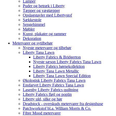
Lamper
Puder og betræk i Liberty
Tæpper og vægtæpper
Opslagstavler med Libertystof
Sækkestole
Sengehimmel
Møbler
Kunst, plakater og rammer
Dekoration
Metervarer og sytilbehør
Nyeste metervarer og tilbehør
Liberty Tana Lawn
Liberty Fabrics & Bridgerton
Nyeste sæson Liberty Fabrics Tana Lawn
Liberty Fabrics børnekollektion
Liberty Tana Lawn Metallic
Liberty Tana Lawn Special Edition
Økologisk Liberty Fabrics Tana Lawn
Ensfarvet Liberty Fabrics Tana Lawn
Lasenby Liberty Fabrics quiltning
Liberty Fabrics fløjl og poplin
Liberty uld, silke og hør
Deadstock - overskuds metervarer fra designhuse
Patchworkstof bl.a. William Morris & Co.
Fibre Mood metervarer