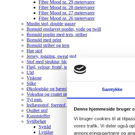
Fibre Mood nr. 29 metervarer
Fibre Mood nr. 28 metervarer
Fibre Mood nr. 27 metervarer
Fibre Mood nr. 26 metervarer
Muslin stof, double gauze
Bomuld ensfarvet poplin, voile og twill
Bomuld poplin med tern, striber
Bomuld med print
Bomuld striber og tern
Hør stof
Jersey, jogging, sweat stof
Stof med struktur, blonde, bæk-og-bølge mm
Fløjl, velour, frotté, teddy
Uld
Viskose
Silke
Økologiske og bæredygtige metervarer
Samtykke
Voksdug og coatet stof
Tyl mm.
Indlægsstof, foerstof, fleece
Denne hjemmeside bruger c
Quiltet stof
Kunststoffer
Vi bruger cookies til at tilpas
Sytilbehør
vores trafik. Vi deler også 
Sytråd
Lynlåse
annonceringspartnere og anal