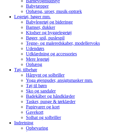
Barnevognsudstyr
Babytæpper
Ophæng, uroer, musik-optræk
Legetøj, bøger mm.
Babylegetøj og bideringe
Bamser, dukker
Klodser og byggelegetøj
Bøger, spil, puslespil
Tegne- og maleredskaber, modellervoks
Udendørs
Udklædning og accessories
Mere legetøj
Ophæng
Tøj, tilbehør
Hårpynt og solbriller
Yoga øjenpuder, ansigtsmasker mm.
Tøj til børn
Sko og sandaler
Badekåber og håndklæder
Tasker, punge & tørklæder
Papirvarer og kort
Gavekort
Solhat og solbriller
Indretning
Opbevaring