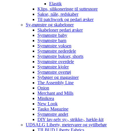
Elastik
Klips, silikoneringe til suttesnore
Sakse, nåle, redskaber
Til patchwork og pedari æsker
Sy-mønstre og skabeloner
Skabeloner pedari æsker
Symønstre baby
Symønstre barn
Symønstre voksen
Symønstre nederdele
Symønstre bukser, shorts
Symønstre overdele
Symønstre kjoler
Symønstre overtøj
Sybøger og magasiner
The Assembly Line
Onion
Merchant and Mills
Minikrea
New Look
Tauko Magazine
Symønstre andet
DIY lav-selv sy-, strikke-, hækle-kit
UDSALG Liberty, metervarer og sytilbehør
TILBUD Liberty Fabrics