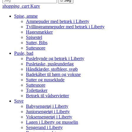

Søg
shopping_cart
Kurv
Spise, amme
Ammepuder med betræk i Liberty
Tvillingeammepuder med betræk i Liberty
Hagesmækker
Spisestel
Sutter, Bibs
Suttesnore
Pusle, bad
Puslehynde og betræk i Liberty
Pusletaske, pusleunderlag
Håndklæder, stofbleer, svøb
Badekåber til børn og voksne
Sutter og nusseklude
Suttesnore
Toilettasker
Betræk til vådservietter
Sove
Babysengetøj i Liberty
Juniorsengetøj i Liberty
Voksensengetøj i Liberty
Lagen i Liberty og musselin
Sengerand i Liberty