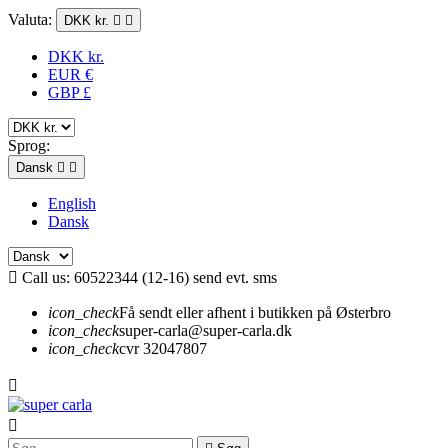
Valuta:
DKK kr.


DKK kr.
EUR €
GBP £
Sprog:
Dansk


English
Dansk

Call us:
60522344 (12-16) send evt. sms
icon_check
Få sendt eller afhent i butikken på Østerbro
icon_check
super-carla@super-carla.dk
icon_check
cvr 32047807

